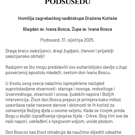
Podsusedu
Homilija zagrebačkog nadbiskupa Dražena Kutleše
Blagdan sv. Ivana Bosca, Župa sv. Ivana Bosca
Podsused, 31. siječnja 2025.
Draga braćo salezijanci, dragi župljani, članovi i prijatelji
salezijanske obitelji!
Radujem se što mogu predslaviti ovo euharistijsko slavlje u župi
posvećenoj apostolu mladeži, svetom don Ivanu Boscu.
U životu ovog sveca nalazimo isprepletene naizgled
suprotstavljene stvarnosti: staroga i novoga, redovitoga i
izvanrednoga, stvarnosti i snova, ljudskih napora i Božjih
intervencija. Život don Bosca prepun je primjera kako milost
usavršava naše naravne darove i sklonosti te ih koristi za
ostvarenje Božjeg djela u ovome svijetu. Kada se čovjek preda
Bogu u službi izgrađivanja njegova tijela - Crkve, Bog čini sve da
naši napori, usklađeni s njegovom voljom, urode plodom.
Don Boscov nas život ohrabruje da naučimo slijediti odvažne