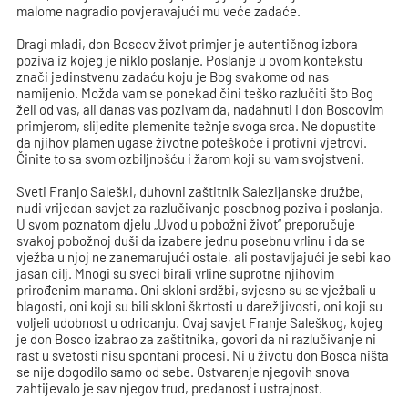
malome nagradio povjeravajući mu veće zadaće.
Dragi mladi, don Boscov život primjer je autentičnog izbora
poziva iz kojeg je niklo poslanje. Poslanje u ovom kontekstu
znači jedinstvenu zadaću koju je Bog svakome od nas
namijenio. Možda vam se ponekad čini teško razlučiti što Bog
želi od vas, ali danas vas pozivam da, nadahnuti i don Boscovim
primjerom, slijedite plemenite težnje svoga srca. Ne dopustite
da njihov plamen ugase životne poteškoće i protivni vjetrovi.
Činite to sa svom ozbiljnošću i žarom koji su vam svojstveni.
Sveti Franjo Saleški, duhovni zaštitnik Salezijanske družbe,
nudi vrijedan savjet za razlučivanje posebnog poziva i poslanja.
U svom poznatom djelu „Uvod u pobožni život“ preporučuje
svakoj pobožnoj duši da izabere jednu posebnu vrlinu i da se
vježba u njoj ne zanemarujući ostale, ali postavljajući je sebi kao
jasan cilj. Mnogi su sveci birali vrline suprotne njihovim
prirođenim manama. Oni skloni srdžbi, svjesno su se vježbali u
blagosti, oni koji su bili skloni škrtosti u darežljivosti, oni koji su
voljeli udobnost u odricanju. Ovaj savjet Franje Saleškog, kojeg
je don Bosco izabrao za zaštitnika, govori da ni razlučivanje ni
rast u svetosti nisu spontani procesi. Ni u životu don Bosca ništa
se nije dogodilo samo od sebe. Ostvarenje njegovih snova
zahtijevalo je sav njegov trud, predanost i ustrajnost.