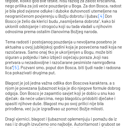
tegobe, koliko god bile teške, nisu razlog za žalost kršćanina,
nego prilika za još veće pouzdanje u Boga. Za don Bosca, radost
je bila plod svjesne odluke i duboke duhovnosti utemeljene na
neograničenom povjerenju u Božju dobrotu i ljubav.
[4]
Don
Bosco je želio da klerici budu „nasmiješena dobrota“, kako bi
uklonili odstojanje i strogoću koji su tada vladali u njihovim
odnosima prema ostalim članovima Božjeg naroda.
Tema radosti i postojanog pouzdanja u nevoljama posebno je
aktualna u ovoj jubilejskoj godini koja je posvećena nadi koja ne
razočarava. Samo onaj tko je ukorijenjen u Bogu, može biti
siguran u pobjedu i tako izbjeći osjećaju poraza „koji nas
pretvara u nezadovoljne i razočarane pesimiste namrgođena
lica“
[5]
. Pozvani smo, poput don Bosca, biti ljudi nade i radosna
lica pokazivati drugima put.
Blagost je još jedna važna odlika don Boscova karaktera, a s
njom je povezana ljubaznost koja je dio njegove formule dobrog
odgoja. Don Bosco je zapamtio savjet koji je dobio u snu kao
dječak: da neće udarcima, nego blagošću pridobiti dječake i
spasiti njihove duše. Blagost mu po svoj prilici nije bila
prirođena, već ju je izgrađivao uz pomoć Božje milosti.
Dragi vjernici, blagost i ljubaznost oplemenjuju i pomažu da iz
nas i iz drugih izvučemo ono najbolje. Autoritarnost i grubost se