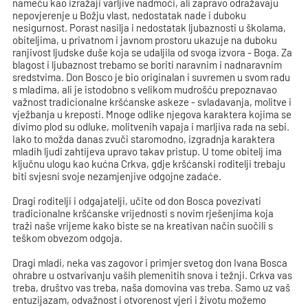
nameću kao izražaji varljive nadmoći, ali zapravo odražavaju
nepovjerenje u Božju vlast, nedostatak nade i duboku
nesigurnost. Porast nasilja i nedostatak ljubaznosti u školama,
obiteljima, u privatnom i javnom prostoru ukazuje na duboku
ranjivost ljudske duše koja se udaljila od svoga izvora - Boga. Za
blagost i ljubaznost trebamo se boriti naravnim i nadnaravnim
sredstvima. Don Bosco je bio originalan i suvremen u svom radu
s mladima, ali je istodobno s velikom mudrošću prepoznavao
važnost tradicionalne kršćanske askeze - svladavanja, molitve i
vježbanja u kreposti. Mnoge odlike njegova karaktera kojima se
divimo plod su odluke, molitvenih vapaja i marljiva rada na sebi.
Iako to možda danas zvuči staromodno, izgradnja karaktera
mladih ljudi zahtijeva upravo takav pristup. U tome obitelj ima
ključnu ulogu kao kućna Crkva, gdje kršćanski roditelji trebaju
biti svjesni svoje nezamjenjive odgojne zadaće.
Dragi roditelji i odgajatelji, učite od don Bosca povezivati
tradicionalne kršćanske vrijednosti s novim rješenjima koja
traži naše vrijeme kako biste se na kreativan način suočili s
teškom obvezom odgoja.
Dragi mladi, neka vas zagovor i primjer svetog don Ivana Bosca
ohrabre u ostvarivanju vaših plemenitih snova i težnji. Crkva vas
treba, društvo vas treba, naša domovina vas treba. Samo uz vaš
entuzijazam, odvažnost i otvorenost vjeri i životu možemo