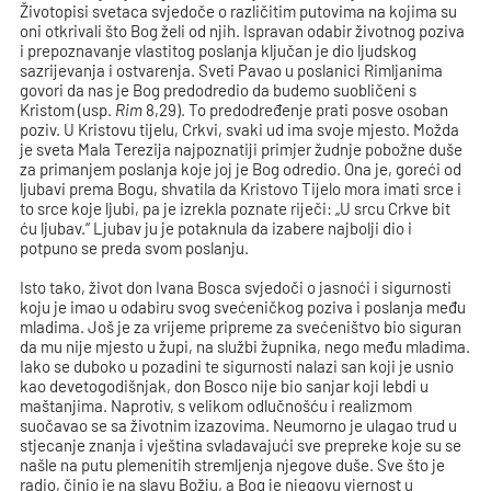
Životopisi svetaca svjedoče o različitim putovima na kojima su
oni otkrivali što Bog želi od njih. Ispravan odabir životnog poziva
i prepoznavanje vlastitog poslanja ključan je dio ljudskog
sazrijevanja i ostvarenja. Sveti Pavao u poslanici Rimljanima
govori da nas je Bog predodredio da budemo suobličeni s
Kristom (usp.
Rim
8,29). To predodređenje prati posve osoban
poziv. U Kristovu tijelu, Crkvi, svaki ud ima svoje mjesto. Možda
je sveta Mala Terezija najpoznatiji primjer žudnje pobožne duše
za primanjem poslanja koje joj je Bog odredio. Ona je, goreći od
ljubavi prema Bogu, shvatila da Kristovo Tijelo mora imati srce i
to srce koje ljubi, pa je izrekla poznate riječi: „U srcu Crkve bit
ću ljubav.“ Ljubav ju je potaknula da izabere najbolji dio i
potpuno se preda svom poslanju.
Isto tako, život don Ivana Bosca svjedoči o jasnoći i sigurnosti
koju je imao u odabiru svog svećeničkog poziva i poslanja među
mladima. Još je za vrijeme pripreme za svećeništvo bio siguran
da mu nije mjesto u župi, na službi župnika, nego među mladima.
Iako se duboko u pozadini te sigurnosti nalazi san koji je usnio
kao devetogodišnjak, don Bosco nije bio sanjar koji lebdi u
maštanjima. Naprotiv, s velikom odlučnošću i realizmom
suočavao se sa životnim izazovima. Neumorno je ulagao trud u
stjecanje znanja i vještina svladavajući sve prepreke koje su se
našle na putu plemenitih stremljenja njegove duše. Sve što je
radio, činio je na slavu Božju, a Bog je njegovu vjernost u