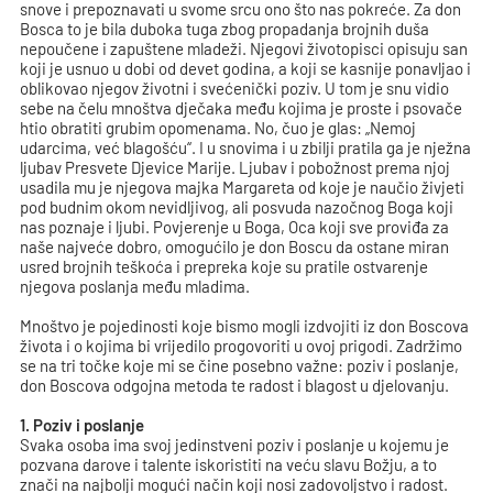
snove i prepoznavati u svome srcu ono što nas pokreće. Za don
Bosca to je bila duboka tuga zbog propadanja brojnih duša
nepoučene i zapuštene mladeži. Njegovi životopisci opisuju san
koji je usnuo u dobi od devet godina, a koji se kasnije ponavljao i
oblikovao njegov životni i svećenički poziv. U tom je snu vidio
sebe na čelu mnoštva dječaka među kojima je proste i psovače
htio obratiti grubim opomenama. No, čuo je glas: „Nemoj
udarcima, već blagošću“. I u snovima i u zbilji pratila ga je nježna
ljubav Presvete Djevice Marije. Ljubav i pobožnost prema njoj
usadila mu je njegova majka Margareta od koje je naučio živjeti
pod budnim okom nevidljivog, ali posvuda nazočnog Boga koji
nas poznaje i ljubi. Povjerenje u Boga, Oca koji sve proviđa za
naše najveće dobro, omogućilo je don Boscu da ostane miran
usred brojnih teškoća i prepreka koje su pratile ostvarenje
njegova poslanja među mladima.
Mnoštvo je pojedinosti koje bismo mogli izdvojiti iz don Boscova
života i o kojima bi vrijedilo progovoriti u ovoj prigodi. Zadržimo
se na tri točke koje mi se čine posebno važne: poziv i poslanje,
don Boscova odgojna metoda te radost i blagost u djelovanju.
1. Poziv i poslanje
Svaka osoba ima svoj jedinstveni poziv i poslanje u kojemu je
pozvana darove i talente iskoristiti na veću slavu Božju, a to
znači na najbolji mogući način koji nosi zadovoljstvo i radost.