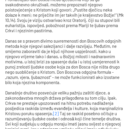
svakodnevno okruživali, možemo prepoznati njegovo
poistovjećenje s Kristom koji govori: „Pustite dječicu neka
dolaze k meni; ne priječite im jer takvih je kraljevstvo Božje!“ (
Mk
10,14). Svoju je viziju ostvarivao kroz Oratorij, čiji su stupovi bili
euharistija, ispovijed, pobožnost prema Mariji te ljubav prema
Crkvi i njezinim pastirima.
Danas se s pravom divimo suvremenosti don Boscovih odgojnih
metoda koje njegovi salezijanci i dalje razvijaju. Međutim, ne
smijemo zaboraviti da je ključ njihove uspješnosti, kako u
njegovo vrijeme tako i danas, u Božjoj milosti i nadnaravnim
motivima, u istoj brizi za spasenje duša i u istoj usmjerenosti k
punoj zrelosti ljudske osobe koja za don Bosca nije ništa drugo
nego suobličenje s Kristom. Don Boscova odgojna formula -
„razum, vjera, ljubaznost“ - ne može funkcionirati ako izostane
bilo koja njezina komponenta.
Današnje društvo posvećuje veliku pažnju zaštiti djece, a
zakonodavstva mnogih država prilagođena su tom cilju. Ipak,
Crkva ne prestaje upozoravati na hitnu potrebu nadilaženja
posljedica raskida između evanđelja i kulture, koja marginalizira
Kristovu poruku spasenja.
[2]
Taj se raskid posebno očituje u
razumijevanju ljudske osobe i odnosȃ koji čine temelje društva.
Svi koji sudjeluju u odgoju moraju imati jasnu svijest o njegovoj