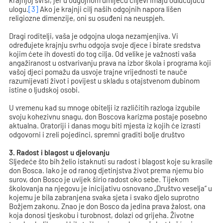
krajnjoj svrsi, jer u odgojnom umijeću ciljevi imaju odlučujuću
ulogu.
[3]
Ako je krajnji cilj naših odgojnih napora lišen
religiozne dimenzije, oni su osuđeni na neuspjeh.
Dragi roditelji, vaša je odgojna uloga nezamjenjiva. Vi
određujete krajnju svrhu odgoja svoje djece i birate sredstva
kojim ćete ih dovesti do tog cilja. Od velike je važnosti vaša
angažiranost u ostvarivanju prava na izbor škola i programa koji
vašoj djeci pomažu da usvoje trajne vrijednosti te nauče
razumijevati život i povijest u skladu s otajstvenom dubinom
istine o ljudskoj osobi.
U vremenu kad su mnoge obitelji iz različitih razloga izgubile
svoju kohezivnu snagu, don Boscova karizma postaje posebno
aktualna. Oratoriji i danas mogu biti mjesta iz kojih će izrasti
odgovorni i zreli pojedinci, spremni graditi bolje društvo
3. Radost i blagost u djelovanju
Sljedeće što bih želio istaknuti su radost i blagost koje su krasile
don Bosca. Iako je od ranog djetinjstva život prema njemu bio
surov, don Bosco je uvijek širio radost oko sebe. Tijekom
školovanja na njegovu je inicijativu osnovano „Društvo veselja“ u
kojemu je bila zabranjena svaka sjeta i svako djelo suprotno
Božjem zakonu. Znao je don Bosco da jedina prava žalost, ona
koja donosi tjeskobu i turobnost, dolazi od grijeha. Životne