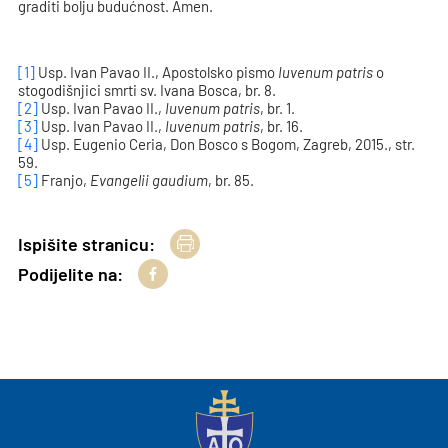
graditi bolju budućnost. Amen.
[1]
Usp. Ivan Pavao II., Apostolsko pismo
Iuvenum patris
o
stogodišnjici smrti sv. Ivana Bosca, br. 8.
[2]
Usp. Ivan Pavao II.,
Iuvenum patris
, br. 1.
[3]
Usp. Ivan Pavao II.,
Iuvenum patris
, br. 16.
[4]
Usp. Eugenio Ceria, Don Bosco s Bogom, Zagreb, 2015., str.
59.
[5]
Franjo,
Evangelii gaudium
, br. 85.
Ispišite stranicu:
Podijelite na: