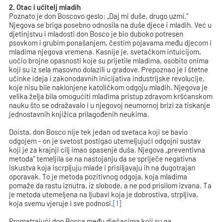
2. Otac i učitelj mladih
Poznato je don Boscovo geslo: „Daj mi duše, drugo uzmi.“
Njegova se briga posebno odnosila na duše djece i mladih. Već u
djetinjstvu i mladosti don Bosco je bio duboko potresen
psovkom i grubim ponašanjem, čestim pojavama među djecom i
mladima njegova vremena. Kasnije je, svetačkom intuicijom,
uočio brojne opasnosti koje su prijetile mladima, osobito onima
koji su iz sela masovno dolazili u gradove. Prepoznao je i štetne
učinke ideja i zakonodavnih inicijativa industrijske revolucije,
koje nisu bile naklonjene katoličkom odgoju mladih. Njegova je
velika želja bila omogućiti mladima pristup zdravom kršćanskom
nauku što se odražavalo i u njegovoj neumornoj brizi za tiskanje
jednostavnih knjižica prilagođenih neukima.
Doista, don Bosco nije tek jedan od svetaca koji se bavio
odgojem
-
on je svetost postigao utemeljujući odgojni sustav
koji je za krajnji cilj imao spasenje duša. Njegova „preventivna
metoda“ temeljila se na nastojanju da se spriječe negativna
iskustva koja iscrpljuju mlade i prisiljavaju ih na dugotrajan
oporavak. To je metoda pozitivnog odgoja, koja mladima
pomaže da rastu iznutra, iz slobode, a ne pod prisilom izvana. Ta
je metoda utemeljena na ljubavi koja je dobrostiva, strpljiva,
koja svemu vjeruje i sve podnosi.
[1]
Promatrajući don Bosca među dječacima koji su ga