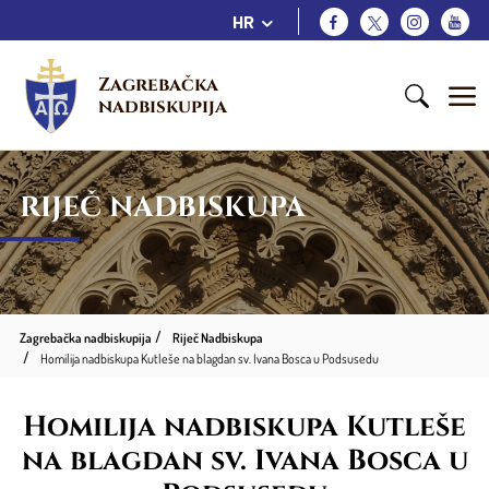
HR
Zagrebačka 
nadbiskupija
RIJEČ NADBISKUPA
Zagrebačka nadbiskupija
Riječ Nadbiskupa
Homilija nadbiskupa Kutleše na blagdan sv. Ivana Bosca u Podsusedu
Homilija nadbiskupa Kutleše
na blagdan sv. Ivana Bosca u