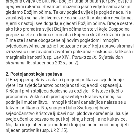
progona uvijek će biti. No, Bog je i tada prisutan jer povijest je u
njegovim rukama. Stvarnost možemo jasno vidjeti samo ako je
gledamo Božjim očima. Takav pogled uvijek je pogled nade. Ne
zaustavlja se na vidljivome, ne da se suziti prolaznim nevoljama.
Vjernik nastoji sve događaje gledati Božjim očima. Drage sestre,
ako itko promatra svijet Božjim očima to ste vi koje Gospodina
prepoznajete na licima siromaha i kojemu služite služeći njima.
Time ste i same obogaćene njihovim pogledom i mnogim
svjedočanstvima „snažne i pouzdane nade“ koju upravo siromasi
izražavaju u nezavidnim životnim prilikama - oskudici, krhkosti i
marginaliziranosti (usp. Lav XIV.,
Poruka za IX. Svjetski dan
siromaha
, 16. studenoga 2025., br. 2).
2. Postojanost koja spašava
U Božjoj perspektivi, čak su i progoni prilika za svjedočenje
vjere i za svjedočanstvo postojanosti koje vodi k spasenju.
Kršćani prvih stoljeća doslovno su doživjeli Kristove riječi o
progonima. Vukli su ih pred upravitelje i kraljeve, mnogi su
podnijeli mučeništvo. I mnogi kršćani današnjice nalaze se u
takvim prilikama. No, snagom Duha Svetoga njihovo
svjedočanstvo Kristove ljubavi nosi plodove obraćenja. Isus je
svoje učenike pozvao na put koji biraju heroji, a ne kukavice.
No, dao im je obećanje mudrosti kojoj se neće moći oduprijeti
nijedan protivnik (usp.
Lk
21,15).