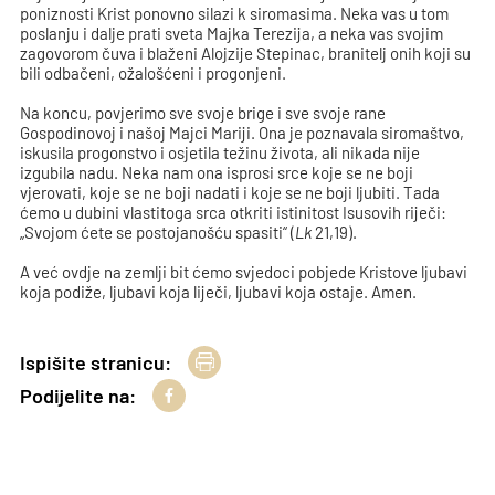
poniznosti Krist ponovno silazi k siromasima. Neka vas u tom
poslanju i dalje prati sveta Majka Terezija, a neka vas svojim
zagovorom čuva i blaženi Alojzije Stepinac, branitelj onih koji su
bili odbačeni, ožalošćeni i progonjeni.
Na koncu, povjerimo sve svoje brige i sve svoje rane
Gospodinovoj i našoj Majci Mariji. Ona je poznavala siromaštvo,
iskusila progonstvo i osjetila težinu života, ali nikada nije
izgubila nadu. Neka nam ona isprosi srce koje se ne boji
vjerovati, koje se ne boji nadati i koje se ne boji ljubiti. Tada
ćemo u dubini vlastitoga srca otkriti istinitost Isusovih riječi:
„Svojom ćete se postojanošću spasiti“ (
Lk
21,19).
A već ovdje na zemlji bit ćemo svjedoci pobjede Kristove ljubavi
koja podiže, ljubavi koja liječi, ljubavi koja ostaje. Amen.
Ispišite stranicu:
Podijelite na: