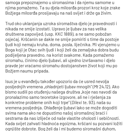
samoga prepoznajemo u siromasima i da njemu samome u
njima pomažemo. Ta su djela milosrđa prozori kroz koje zrake
Božjega milosrđa prosijavaju na naš svijet i drže ga živim.
Trud oko uklanjanja uzroka siromaštva djelo je pravednosti i
nikada ne smije izostati. Upravo je ljubav za nas velika
društvena zapovijed, (usp.
KKC
1889), a ne samo pobožan
osjećaj. Kršćanin se dakle ne smije pomiriti s time da postoje
ljudi koji nemaju kruha, doma, posla, liječnika. Mi vjerujemo u
Boga koji je Otac svih ljudi i koji želi da zemaljska dobra budu
podijeljena pravedno, na korist svakome. Kada pomažemo
siromahu, činimo djelo ljubavi, ali ujedno izvršavamo i djelo
pravde jer vraćamo siromahu dostojanstven život koji mu po
Božjem naumu pripada.
Isus je u evanđelju također upozorio da će usred nevolja
posljednjih vremena „ohladnjeti ljubav mnogih“ (
Mt
24,12). Ako
bismo sudili po otuđenju našega društva „koje nas navodi da
pronalazimo samo teoretske izgovore, ali ne i rješenja za
konkretne probleme onih koji trpe“ (
Dilexi te
, 93), naša su
vremena posljednja. Ohlađenje ljubavi lako se može dogoditi
svima nama ako ne dopustimo našoj siromašnoj braći i
sestrama da nas izliječe od naše vlastite oholosti i sebičnosti.
Kada svijet zahvati hladnoća egoizma, kršćani su pozvani ložiti
ognjište dobrote. Bog želi da i mi budemo siromašni duhom,