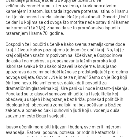
Evanđelje prikazuje scenu u kojoj se učenici dive
veličanstvenom Hramu u Jeruzalemu, ukrašenom divnim
kamenjem i zlatom. Isus tada izgovara potresnu istinu o Hramu
koji je bio ponos Izraela, simbol Božje prisutnosti! Govori: „Doći
će dani u kojima se od ovoga što motrite neće ostaviti ni kamen
na kamenu“ (
Lk
21,6). Znamo da se to proročanstvo ispunilo
razaranjem Hrama 70. godine.
Gospodin želi poučiti učenike kako svemu zemaljskome dođe
kraj. I životu kakav poznajemo jednom će doći kraj. No, taj je
kraj obilježen snažnim pozivom na iščekivanje Gospodinova
dolaska i na mudrost u prepoznavanju lažnih proroka koji
iskoriste svaku krizu kako bi zaveli lakovjerne. Isus jasno
upozorava da će mnogi doći lažno se predstavljajući prorocima
novoga svijeta. Govori: „Ne idite za njima!“ Samo on je Bog koji
čini sve novo. Ne smijemo se, dakle, dati povoditi za
dramatičnim glasovima koji šire paniku i nude instant-rješenja.
Ponekad su to glasovi samozvanih učitelja i iscjelitelja koji
obećavaju uspjeh i blagostanje bez križa, ponekad političkih
ideologa koji obećavaju zemaljski raj bez poštivanja Božjeg
zakona, a ponekad čak i duhovnih ljudi koji u vođenju duša
zauzmu mjesto Boga i savjesti.
Isusov učenik mora biti trijezan i budan, sve mjeriti mjerom
evanđelja. Ratova, pobuna, potresa, prirodnih katastrofa i