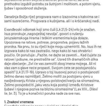
prethodno izgubili potrebu za šutnjom i molitvom, a potom vjeru,
ljubav i sposobnost služenja.
Današnja Božja riječ progovara nam o izazovima s kakvima se i
sami susrećemo. Progovara o kušnjama, ali i o kršćanskoj nadi.
Evanđeoski odlomak koji smo čuli (
Lk
21,5-24) vrlo je snažan.
Isus prorokuje „nagovještaj nevolja“, govori o rušenju
jeruzalemskoga Hrama i teškim vremenima koja dolaze.
Upozorava na ratove, potrese, progonstva, pojavu lažnih
proroka. Na prvu, to su riječi koje mogu uznemiriti. No, Isus ih ne
izgovara kako bi nas zastrašio, nego kako bi nas ohrabrio i
poučio. On poručuje: „Pazite, ne dajte se zavesti… Kad čujete za
ratove i pobune, ne prestrašite se”. Usred tih dramatičnih slika
daje obećanje: „Svi će vas zamrziti zbog imena mojega. Ali ni
vlas vam s glave neće propasti. Svojom ćete se postojanošću
spasiti“ (
Lk
21,17-19). Upravo o toj Isusovoj poruci o postojanosti
želimo danas razmišljati. Želimo moliti za postojanu vjeru u
nasljedovanju Krista u njegovu poistovjećivanju sa siromasima.
Želimo posvjedočiti „jaku vezu koja postoji između Kristove
ljubavi i njegova poziva na blizinu siromasima“ (Lav XIV.,
Dilexi
te
, br. 3). To je u konačnici poruka nade za sve nas.
1. Znakovi vremena