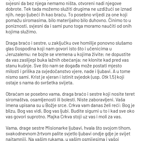
svjesni da bez njega nemamo ništa, otvoreni nadi njegove
dobrote. Tek tada možemo služiti drugima ne uzdižući se iznad
njih, nego ljubeći ih kao braću. To posebno vrijedi za one koji
pomažu siromasima, bilo materijalno bilo duhovno. Činimo to u
poniznosti, svjesni da i sami puno toga moramo naučiti od onih
kojima služimo.
Draga braćo i sestre, u zaključku ove homilije ponovno slušamo
glas Gospodina koji nam govori isto što i učenicima u
Jeruzalemu: ne bojte se vremena u kojima živite; ne dopustite
da vas zaslijepi buka lažnih obećanja; ne klonite kad pred vas
stanu kušnje. Sve što nam se događa može postati mjesto
milosti i prilika za svjedočanstvo vjere, nade i ljubavi. A u tome
nismo sami. Krist je vjeran i istinit svjedok (usp.
Otk
1,5) koji
ostaje s nama do svršetka svijeta.
Obraćam se posebno vama, draga braćo i sestre koji nosite teret
siromaštva, osamljenosti ili bolesti. Niste zaboravljeni. Vaša
imena upisana su u Božje srce. Crkva vam danas želi reći: Bog je
blizu, Bog vas vidi, Bog vas ljubi. Budite sigurni u to i kad sve oko
vas govori suprotno. Majka Crkva stoji uz vas i moli za vas.
Vama, drage sestre Misionarke ljubavi, hvala što svojom tihom,
svakodnevnom žrtvom palite svjetlo ljubavi ondje gdje je svijet
najtamniji. Na vašim rukama, u vašim osmijesima i vašoj