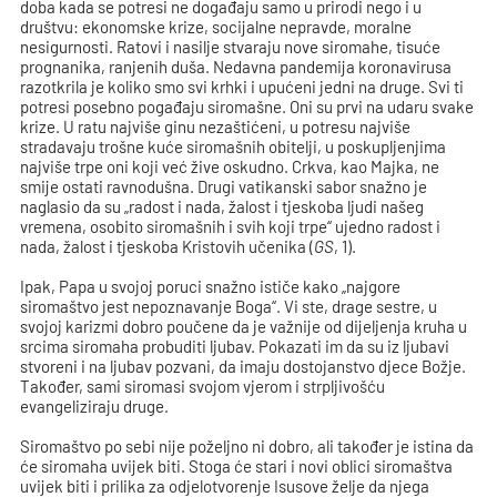
doba kada se potresi ne događaju samo u prirodi nego i u
društvu: ekonomske krize, socijalne nepravde, moralne
nesigurnosti. Ratovi i nasilje stvaraju nove siromahe, tisuće
prognanika, ranjenih duša. Nedavna pandemija koronavirusa
razotkrila je koliko smo svi krhki i upućeni jedni na druge. Svi ti
potresi posebno pogađaju siromašne. Oni su prvi na udaru svake
krize. U ratu najviše ginu nezaštićeni, u potresu najviše
stradavaju trošne kuće siromašnih obitelji, u poskupljenjima
najviše trpe oni koji već žive oskudno. Crkva, kao Majka, ne
smije ostati ravnodušna. Drugi vatikanski sabor snažno je
naglasio da su „radost i nada, žalost i tjeskoba ljudi našeg
vremena, osobito siromašnih i svih koji trpe“ ujedno radost i
nada, žalost i tjeskoba Kristovih učenika (
GS
, 1).
Ipak, Papa u svojoj poruci snažno ističe kako „najgore
siromaštvo jest nepoznavanje Boga“. Vi ste, drage sestre, u
svojoj karizmi dobro poučene da je važnije od dijeljenja kruha u
srcima siromaha probuditi ljubav. Pokazati im da su iz ljubavi
stvoreni i na ljubav pozvani, da imaju dostojanstvo djece Božje.
Također, sami siromasi svojom vjerom i strpljivošću
evangeliziraju druge.
Siromaštvo po sebi nije poželjno ni dobro, ali također je istina da
će siromaha uvijek biti. Stoga će stari i novi oblici siromaštva
uvijek biti i prilika za odjelotvorenje Isusove želje da njega