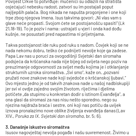
Povijest Crkve to potvrđuje: mučenici su odlazili na stratišta
osjećajući nebesku radost, zatvori su im postajali poput
najljepših palača. Bog nikada ne napušta progonjene i one koji
trpe zbog njegova Imena. Isus takvima govori: „Ni vlas vam s
glave neće propasti. Svojom ćete se postojanošću spasiti“ (
Lk
21,18-19). To je poziv i nama: ustrajati u vjeri i onda kad dođu
kušnje, ne posustati pred napastima ni prijetnjama.
Takva postojanost ide ruku pod ruku s nadom. Čovjek koji se ne
nada nekomu dobru, teško će podnijeti nevolje koje ga zadese.
Papa Lav nas u poruci za ovogodišnji Svjetski dan siromaha
podsjeća da kršćanska nada nije bijeg od svijeta nego poziv na
preuzimanje odgovornosti za svijet među kojima je i otklanjanje
strukturnih uzroka siromaštva. „Svi smo“, kaže on, „pozvani
pružati nove znakove nade koji svjedoče o kršćanskoj ljubavi.“
Ovo mjesto jedno je od takvih znakova nade u našoj nadbiskupiji
jer svi vi ovdje zajedno svojim životom, riječima i djelima
potičete „da stupimo u konkretan dodir s istinom Evanđelja“, a
ona glasi da siromasi za nas nisu nešto sporedno, nego su
njezina najdraža braća i sestre, oni koji nas potiču da uvijek
iznova pronalazimo nove oblike življenja evanđelja danas (Lav
XIV.,
Poruka za IX. Svjetski dan siromaha
, br. 5; 6).
3. Današnje iskustvo siromaštva
Isusov nagovještaj nevolja pogađa i našu suvremenost. Živimo u