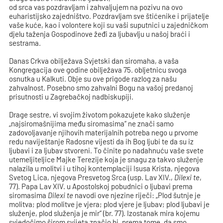
od srca vas pozdravljam i zahvaljujem na pozivu na ovo
euharistijsko zajedništvo. Pozdravljam sve štićenike i prijatelje
vaše kuće, kao i volontere koji su vaši suputnici u zajedničkom
djelu taženja Gospodinove žeđi za ljubavlju u našoj braći i
sestrama.
Danas Crkva obilježava Svjetski dan siromaha, a vaša
Kongregacija ove godine obilježava 75. obljetnicu svoga
osnutka u Kalkuti. Obje su ove prigode razlog za našu
zahvalnost. Posebno smo zahvalni Bogu na vašoj predanoj
prisutnosti u Zagrebačkoj nadbiskupiji.
Drage sestre, vi svojim životom pokazujete kako služenje
„najsiromašnijima među siromasima“ ne znači samo
zadovoljavanje njihovih materijalnih potreba nego u prvome
redu naviještanje Radosne vijesti da ih Bog ljubi te da su iz
ljubavi i za ljubav stvoreni. To činite po nadahnuću vaše svete
utemeljiteljice Majke Terezije koja je snagu za takvo služenje
nalazila u molitvi i u tihoj kontemplaciji Isusa Krista, njegova
Svetog Lica, njegova Presvetog Srca (usp. Lav XIV.,
Dilexi te
,
77). Papa Lav XIV. u Apostolskoj pobudnici o ljubavi prema
siromasima
Dilexi te
navodi ove njezine riječi: „Plod šutnje je
molitva; plod molitve je vjera; plod vjere je ljubav; plod ljubavi je
služenje, plod služenja je mir“ (br. 77). Izostanak mira kojemu
svjedočimo širom svijeta značio bi, prema tome, da smo