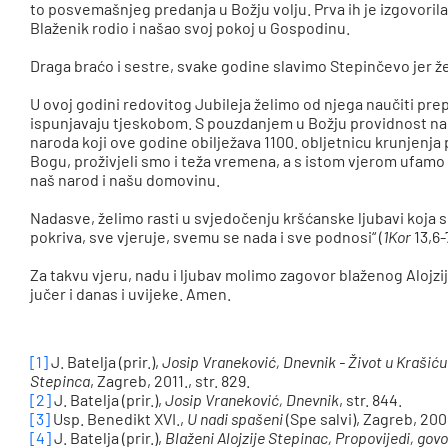
to posvemašnjeg predanja u Božju volju. Prva ih je izgovorila
Blaženik rodio i našao svoj pokoj u Gospodinu.
Draga braćo i sestre, svake godine slavimo Stepinčevo jer ž
U ovoj godini redovitog Jubileja želimo od njega naučiti pre
ispunjavaju tjeskobom. S pouzdanjem u Božju providnost n
naroda koji ove godine obilježava 1100. obljetnicu krunjenja
Bogu, proživjeli smo i teža vremena, a s istom vjerom ufamo 
naš narod i našu domovinu.
Nadasve, želimo rasti u svjedočenju kršćanske ljubavi koja se
pokriva, sve vjeruje, svemu se nada i sve podnosi“ (
1Kor
13,6-
Za takvu vjeru, nadu i ljubav molimo zagovor blaženog Alojzija 
jučer i danas i uvijeke. Amen.
[1]
J. Batelja (prir.),
Josip Vraneković, Dnevnik - Život u Krašiću
Stepinca
, Zagreb, 2011., str. 829.
[2]
J. Batelja (prir.),
Josip Vraneković, Dnevnik
, str. 844.
[3]
Usp. Benedikt XVI.,
U nadi spašeni
(Spe salvi), Zagreb, 2008.
[4]
J. Batelja
(prir.),
Blaženi Alojzije Stepinac, Propovijedi, gov