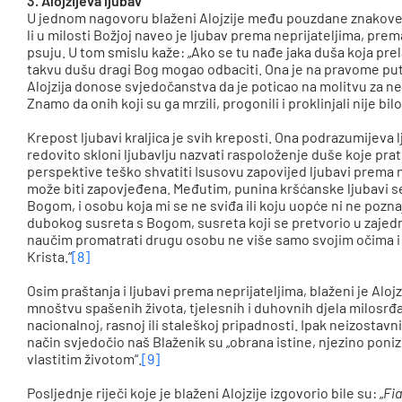
3. Alojzijeva ljubav
U jednom nagovoru blaženi Alojzije među pouzdane znakove
li u milosti Božjoj naveo je ljubav prema neprijateljima, prem
psuju. U tom smislu kaže: „Ako se tu nađe jaka duša koja prel
takvu dušu dragi Bog mogao odbaciti. Ona je na pravome put
Alojzija donose svjedočanstva da je poticao na molitvu za nepr
Znamo da onih koji su ga mrzili, progonili i proklinjali nije bil
Krepost ljubavi kraljica je svih kreposti. Ona podrazumijeva 
redovito skloni ljubavlju nazvati raspoloženje duše koje pra
perspektive teško shvatiti Isusovu zapovijed ljubavi prema ne
može biti zapovjeđena. Međutim, punina kršćanske ljubavi se „
Bogom, i osobu koja mi se ne sviđa ili koju uopće ni ne pozn
dubokog susreta s Bogom, susreta koji se pretvorio u zajedni
naučim promatrati drugu osobu ne više samo svojim očima i 
Krista.“
[8]
Osim praštanja i ljubavi prema neprijateljima, blaženi je Aloj
mnoštvu spašenih života, tjelesnih i duhovnih djela milosrđ
nacionalnoj, rasnoj ili staleškoj pripadnosti. Ipak neizostavni
način svjedočio naš Blaženik su „obrana istine, njezino poni
vlastitim životom“.
[9]
Posljednje riječi koje je blaženi Alojzije izgovorio bile su: „
Fia