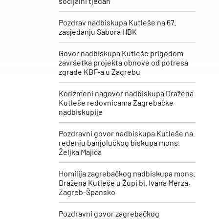
socijalni tjedan“
Pozdrav nadbiskupa Kutleše na 67.
zasjedanju Sabora HBK
Govor nadbiskupa Kutleše prigodom
završetka projekta obnove od potresa
zgrade KBF-a u Zagrebu
Korizmeni nagovor nadbiskupa Dražena
Kutleše redovnicama Zagrebačke
nadbiskupije
Pozdravni govor nadbiskupa Kutleše na
ređenju banjolučkog biskupa mons.
Željka Majića
Homilija zagrebačkog nadbiskupa mons.
Dražena Kutleše u Župi bl. Ivana Merza,
Zagreb-Špansko
Pozdravni govor zagrebačkog