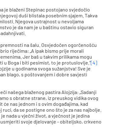
ma je blaženi Stepinac postojano svjedočio
 njegovoj duši blistala posebnim sjajem. Takva
 milosti. Njegova ustrajnost u nevoljama
amstvo je da nam je u baštinu ostavio siguran
adahnjivati.
 i spremnosti na šalu. Osvjedočen ogorčenošću
rio riječima: „A ipak bismo prije morali
 vremenima. Jer baš u takvim prilikama mogu
 u Boga i biti pesimist, to je protuslovlje.“
[4]
ojzije u godinama svoga sužanjstva! Sve je
eman blago, s poštovanjem i dobre savjesti
ječi našega blaženog pastira Alojzija: „Sadanji
edamo s obratne strane, iz preuskog vidika ovog
vit će nas jednom i s ovim događajima, kad
j ruci, da se postigne ono što je za nas najbolje.
e nada u vječni život, a vječnost je jedina
 usmjeriti svoje djelovanje
-
obiteljsko, crkveno