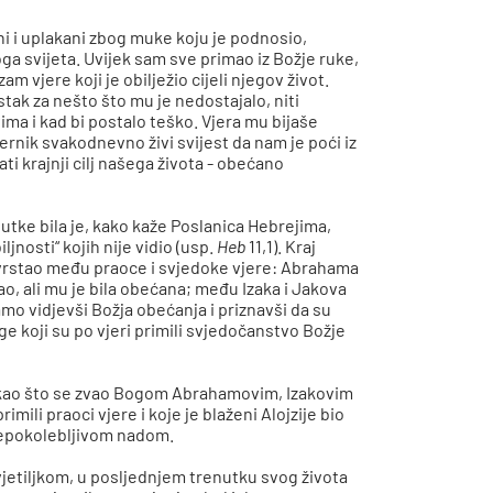
ni i uplakani zbog muke koju je podnosio,
ovoga svijeta. Uvijek sam sve primao iz Božje ruke,
zam vjere koji je obilježio cijeli njegov život.
tak za nešto što mu je nedostajalo, niti
ma i kad bi postalo teško. Vjera mu bijaše
rnik svakodnevno živi svijest da nam je poći iz
i krajnji cilj našega života - obećano
nutke bila je, kako kaže Poslanica Hebrejima,
jnosti“ kojih nije vidio (usp.
Heb
11,1). Kraj
 svrstao među praoce i svjedoke vjere: Abrahama
ao, ali mu je bila obećana; među Izaka i Jakova
 samo vidjevši Božja obećanja i priznavši da su
uge koji su po vjeri primili svjedočanstvo Božje
m kao što se zvao Bogom Abrahamovim, Izakovim
rimili praoci vjere i koje je blaženi Alojzije bio
nepokolebljivom nadom.
svjetiljkom, u posljednjem trenutku svog života