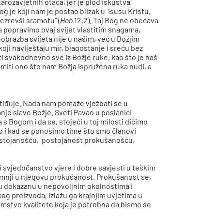
arozavjetnih otaca, jer je plod iskustva
Bog je koji nam je postao blizak u Isusu Kristu,
rezrevši sramotu“ (
Heb
12,2). Taj Bog ne obećava
 da popravimo ovaj svijet vlastitim snagama,
brazba svijeta nije u našim, već u Božjim
ji naviještaju mir, blagostanje i sreću bez
ti svakodnevno sve iz Božje ruke, kao što je naš
imiti ono što nam Božja ispružena ruka nudi, a
ostiđuje. Nada nam pomaže vježbati se u
nje slave Božje. Sveti Pavao u poslanici
s Bogom i da se, stojeći u toj milosti dičimo
o i kad se ponosimo time što smo članovi
 postojanošću, postojanost prokušanošću,
i svjedočanstvo vjere i dobre savjesti u teškim
sumnji u njegovu prokušanost. Prokušanost se,
tetu dokazanu u nepovoljnim okolnostima i
og proizvoda, izlažu ga krajnjim uvjetima u
amstvo kvalitete koja je potrebna da bismo se