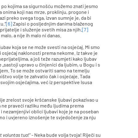
 po kojima sa sigurnošću možemo znati jesmo
a onima koji nas mrze, proklinju, progone i
azi preko svega toga, izvan sumnje je, da bi
u.“
[6]
Zapisi o posljednjim danima blaženog
ijatelje i služenje svetih misa za njih.
[7]
o malo, a nije ih malo ni danas.
ljubav koja se ne može svesti na osjećaj. Mi smo
ti osjećaj naklonosti prema nekome. Iz takve je
prijateljima, a još teže razumjeti kako ljubav
sastoji upravo u činjenici da ljubim, u Bogu i s
ajem. To se može ostvariti samo na temelju
štvo volje te zahvatio čak i osjećaje. Tada
svojim osjećajima, već iz perspektive Isusa
zije zrelost svoje kršćanske ljubavi pokazivao u
a ne praveći razliku među ljudima prema
 i nezamjenjivi oblici ljubavi koje je na poseban
zno i uvjereno iznošenje te svjedočenje za nju
t voluntas tua
!“ - Neka bude volja tvoja! Riječi su