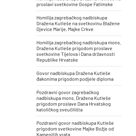
proslavi svetkovine Gospe Fatimske
Homilija zagrebačkog nadbiskupa
Dražena Kutleše na svetkovinu Blažene
Djevice Marije, Majke Crkve
Homilija zagrebačkog nadbiskupa mons.
Dražena Kutleše prigodom proslave
svetkovine Tijelova i Dana državnosti
Republike Hrvatske
Govor nadbiskupa Dražena Kutleše
đakonima prigodom podjele diploma
Pozdravni govor zagrebačkog
nadbiskupa mons. Dražena Kutleše
prigodom proslave Dana Hrvatskog
katoličkog sveučilišta
Pozdravni govor nadbiskupa Kutleše
prigodom svetkovine Majke Božje od
Kamenitih vrata