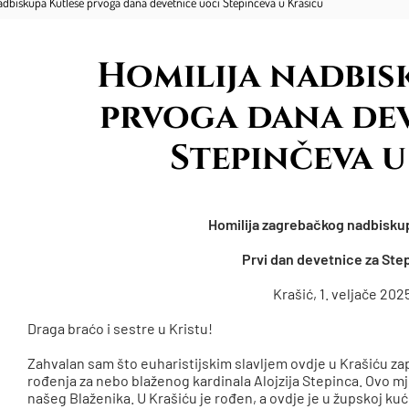
adbiskupa Kutleše prvoga dana devetnice uoči Stepinčeva u Krašiću
Homilija nadbis
prvoga dana de
Stepinčeva u
Homilija zagrebačkog nadbisku
Prvi dan devetnice za Ste
Krašić, 1. veljače 202
Draga braćo i sestre u Kristu!
Zahvalan sam što euharistijskim slavljem ovdje u Krašiću z
rođenja za nebo blaženog kardinala Alojzija Stepinca. Ovo
našeg Blaženika. U Krašiću je rođen, a ovdje je u župskoj ku