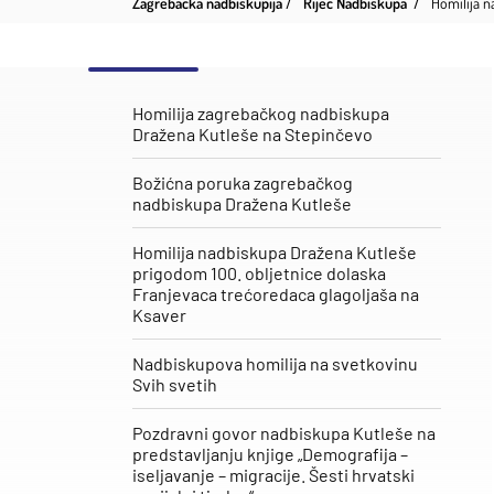
Zagrebačka nadbiskupija
Riječ Nadbiskupa
Homilija n
Homilija zagrebačkog nadbiskupa
Dražena Kutleše na Stepinčevo
Božićna poruka zagrebačkog
nadbiskupa Dražena Kutleše
Homilija nadbiskupa Dražena Kutleše
prigodom 100. obljetnice dolaska
Franjevaca trećoredaca glagoljaša na
Ksaver
Nadbiskupova homilija na svetkovinu
Svih svetih
Pozdravni govor nadbiskupa Kutleše na
predstavljanju knjige „Demografija –
iseljavanje – migracije. Šesti hrvatski