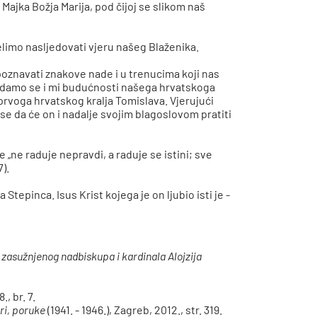
 Majka Božja Marija, pod čijoj se slikom naš
elimo nasljedovati vjeru našeg Blaženika.
poznavati znakove nade i u trenucima koji nas
adamo se i mi budućnosti našega hrvatskoga
 prvoga hrvatskog kralja Tomislava. Vjerujući
se da će on i nadalje svojim blagoslovom pratiti
 „ne raduje nepravdi, a raduje se istini; sve
7).
Stepinca. Isus Krist kojega je on ljubio isti je -
 zasužnjenog nadbiskupa i kardinala Alojzija
, br. 7.
ori, poruke
(1941. - 1946.), Zagreb, 2012., str. 319.