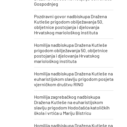
Gospodnjeg
Pozdravni govor nadbiskupa Dražena
Kutleše prigodom obilježavanja 50.
obljetnice postojanja i djelovanja
Hrvatskog mariološkog instituta
Homilija nadbiskupa Dražena Kutleše
prigodom obilježavanja 50. obljetnice
postojanja i djelovanja Hrvatskog
mariološkog instituta
Homilija nadbiskupa Dražena Kutleše na
euharistijskom slavlju prigodom posjeta
vjerničkom društvu RINO
Homilija zagrebačkog nadbiskupa
Dražena Kutleše na euharistijskom
slavlju prigodom Hodočašća katoličkih
škola i vrtića u Mariju Bistricu
Homilija nadbiskupa Dražena Kutleše na