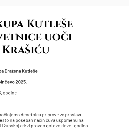
kupa Kutleše
vetnice uoči
 Krašiću
pa Dražena Kutleše
pinčevo 2025.
5. godine
apočinjemo devetnicu priprave za proslavu
 mjesto na poseban način čuva uspomenu na
ći i župskoj crkvi proveo gotovo devet godina