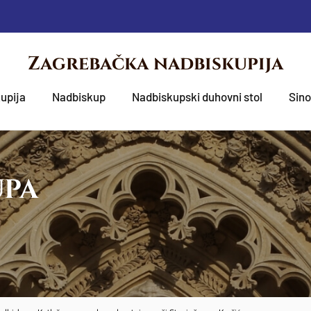
Zagrebačka nadbiskupija
upija
Nadbiskup
Nadbiskupski duhovni stol
Sin
UPA