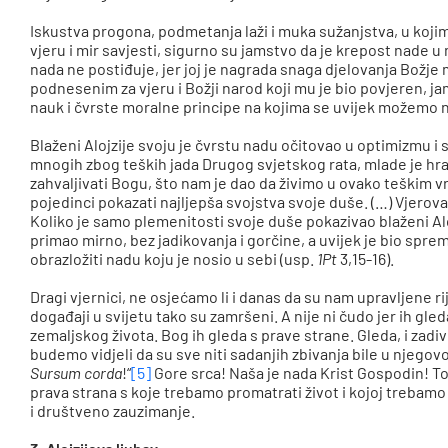
Iskustva progona, podmetanja laži i muka sužanjstva, u koji
vjeru i mir savjesti, sigurno su jamstvo da je krepost nade u
nada ne postiđuje, jer joj je nagrada snaga djelovanja Božje
podnesenim za vjeru i Božji narod koji mu je bio povjeren, j
nauk i čvrste moralne principe na kojima se uvijek možemo n
Blaženi Alojzije svoju je čvrstu nadu očitovao u optimizmu
mnogih zbog teških jada Drugog svjetskog rata, mlade je hrab
zahvaljivati Bogu, što nam je dao da živimo u ovako teškim
pojedinci pokazati najljepša svojstva svoje duše. (…) Vjerovati
Koliko je samo plemenitosti svoje duše pokazivao blaženi Al
primao mirno, bez jadikovanja i gorčine, a uvijek je bio spr
obrazložiti nadu koju je nosio u sebi (usp.
1Pt
3,15-16).
Dragi vjernici, ne osjećamo li i danas da su nam upravljene ri
događaji u svijetu tako su zamršeni. A nije ni čudo jer ih gl
zemaljskog života. Bog ih gleda s prave strane. Gleda, i zadi
budemo vidjeli da su sve niti sadanjih zbivanja bile u njegovo
Sursum corda
!“
[5]
Gore srca! Naša je nada Krist Gospodin! To j
prava strana s koje trebamo promatrati život i kojoj trebamo
i društveno zauzimanje.