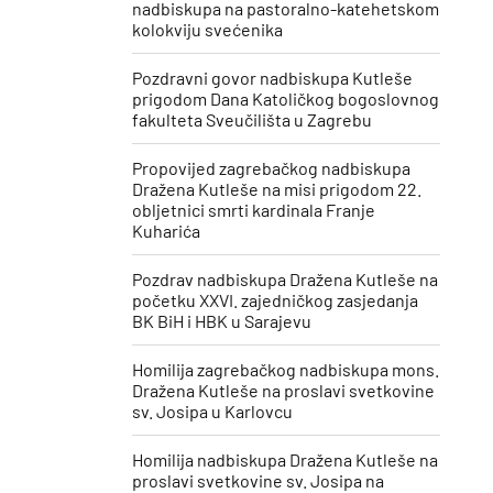
nadbiskupa na pastoralno-katehetskom
kolokviju svećenika
Pozdravni govor nadbiskupa Kutleše
prigodom Dana Katoličkog bogoslovnog
fakulteta Sveučilišta u Zagrebu
Propovijed zagrebačkog nadbiskupa
Dražena Kutleše na misi prigodom 22.
obljetnici smrti kardinala Franje
Kuharića
​Pozdrav nadbiskupa Dražena Kutleše na
početku XXVI. zajedničkog zasjedanja
BK BiH i HBK u Sarajevu
Homilija zagrebačkog nadbiskupa mons.
Dražena Kutleše na proslavi svetkovine
sv. Josipa u Karlovcu
Homilija nadbiskupa Dražena Kutleše na
proslavi svetkovine sv. Josipa ​na