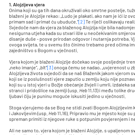
1. Alojzijeva vjera
Onima koji su ga tih dana okruživali oko smrtne postelje, tuž
blaženi je Alojzije rekao: „Ludo je plakati, ako nam je ići iz 
primam sad i primat ću ubuduće.“
[2]
Te riječi oslikavaju reali
Svjedoče nam da vjera za blaženog Alojzija nije bila nadomjes
nesigurna utjeha kada su stvari išle u neočekivanim smjerovi
disanje
duše
-
posve prirodan odgovor i nutarnja potreba. Vje
ovoga svijeta, te u svemu što činimo trebamo pred očima imat
zajedništvo s Bogom u vječnosti.
Vjera kojom je blaženi Alojzije dočekao svoje posljednje tre
„neko imanje“, „bît“
[3]
onoga čemu se nadao, „uvjerenost u zbil
Alojzijeva života svjedoči da se naš Blaženik jakom vjerom
koji se iz poslušnosti vjere zaputio u zemlju koju nije poznav
koji su u istoj vjeri u Božje obećanje živjeli i umrli, izdaleka
stranci i pridošlice na zemlji (usp.
Heb
11,13) i među tolike dr
ljubavi čiju je puninu moguće iskusiti jedino u vječnosti.
Stoga vjerujemo da se Bog ne stidi zvati Bogom Alojzijevi
i Jakovljevim (usp.
Heb
11,16). Pripravio mu je mjesto koje su p
spreman primiti iz njegove ruke s potpunim povjerenjem i 
Ali ne samo to, vjera kojom je blaženi Alojzije, s upaljenom 