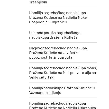
Trešnjevki
Homilija zagrebačkog nadbiskupa
Dražena Kutleše na Nedjelju Muke
Gospodnje - Cvjetnicu
Uskrsna poruka zagrebačkoga
nadbiskupa Dražena Kutleše
​Nagovor zagrebačkog nadbiskupa
Dražena Kutleše na završetku
pobožnosti križnoga puta
Homilija zagrebačkog nadbiskupa mons.
Dražena Kutleše na Misi posvete ulja na
Veliki četvrtak
Homilija nadbiskupa Dražena Kutleše u
Vazmenom bdjenju
Homilija zagrebačkog nadbiskupa
Dražena Kutleše na Nedjelju Uskrsnuća