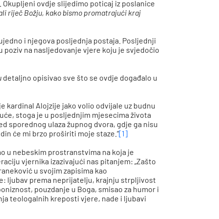
 Okupljeni ovdje slijedimo poticaj iz poslanice
li riječ Božju, kako bismo promatrajući kraj
 ujedno i njegova posljednja postaja. Posljednji
su poziv na nasljedovanje vjere koju je svjedočio
u
detaljno opisivao sve što se ovdje događalo u
e kardinal Alojzije jako volio odvijale uz budnu
rajuće, stoga je u posljednjim mjesecima života
pred sporednog ulaza župnog dvora, gdje ga nisu
odin će mi brzo proširiti moje staze.“
[1]
mo u nebeskim prostranstvima na koja je
eraciju vjernika izazivajući nas pitanjem: „Zašto
 Vraneković u svojim zapisima kao
 ljubav prema neprijatelju, krajnju strpljivost
 poniznost, pouzdanje u Boga, smisao za humor i
a teologalnih kreposti vjere, nade i ljubavi