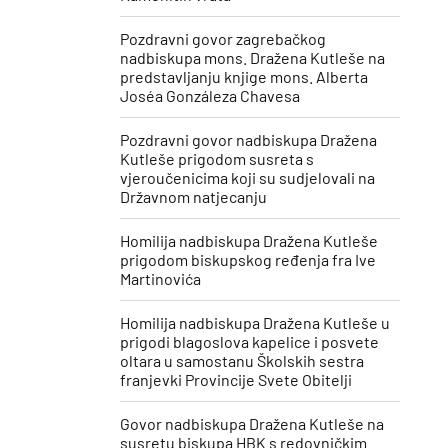
Pozdravni govor zagrebačkog
nadbiskupa mons. Dražena Kutleše na
predstavljanju knjige mons. Alberta
Joséa Gonzáleza Chavesa
Pozdravni govor nadbiskupa Dražena
Kutleše prigodom susreta s
vjeroučenicima koji su sudjelovali na
Državnom natjecanju
Homilija nadbiskupa Dražena Kutleše
prigodom biskupskog ređenja fra Ive
Martinovića
Homilija nadbiskupa Dražena Kutleše u
prigodi blagoslova kapelice i posvete
oltara u samostanu Školskih sestra
franjevki Provincije Svete Obitelji
Govor nadbiskupa Dražena Kutleše na
susretu biskupa HBK s redovničkim