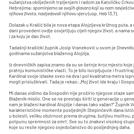
sužanjstva obilježenih trpljenjem i radom za Katoličku Crkvu.
Hebrejima:
spominjemo se svojih glavara koji su nam navješćiva
njihova života, nasljedovali njihovu vjeru
(usp.
Heb
13,7).
Dolazak u Krašić bila je nova etapa Alojzijeva križnog puta, a
dani provedeni ovdje osvjetljuju cijeli njegov život, a nama 
i za koju je dao život.
Tadašnji krašićki župnik Josip Vraneković u svom je
Dnevnik
godinama sužanjstva blaženog Alojzija.
Iz dnevničkih zapisa znamo da su se šetnje kroz mjesto koje j
pratnju komunističke vlasti. To je bilo iscrpljujuće i frustri
Kardinal svoje izlaske sveo na dva i pol kvadratna metra is
mogli prisluškivati. Tada je rekao: „Moj život ide kraju i Gosp
Mi danas vidimo da Gospodin nije proširio njegove staze sa
Blaženik mislio. One se ne prestaju širiti iz generacije u gen
nam je blaženi kardinal Alojzije i danas tako važan?“ Župnik
karakteristične momente posljednjih Stepinčevih dana ističe:
u bolesti, veliku obzirnost prema drugima, šutljivu molitvu,
potpunu spremnost za smrt. Sve su to znakovi visokog stupnj
koje su resile njegovo svjedočanstvo do posljednjeg daha.