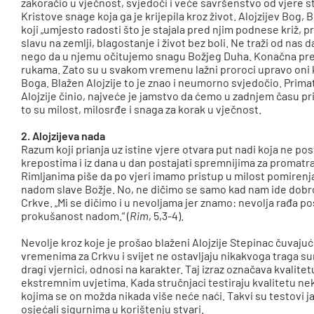
zakoračio u vječnost, svjedoči i veće savršenstvo od vjere st
Kristove snage koja ga je krijepila kroz život. Alojzijev Bog, 
koji „umjesto radosti što je stajala pred njim podnese križ, p
slavu na zemlji, blagostanje i život bez boli. Ne traži od nas
nego da u njemu očitujemo snagu Božjeg Duha. Konačna preo
rukama. Zato su u svakom vremenu lažni proroci upravo oni ko
Boga. Blažen Alojzije to je znao i neumorno svjedočio. Prima
Alojzije činio, najveće je jamstvo da ćemo u zadnjem času pr
to su milost, milosrđe i snaga za korak u vječnost.
2. Alojzijeva nada
Razum koji prianja uz istine vjere otvara put nadi koja ne p
krepostima i iz dana u dan postajati spremnijima za promatra
Rimljanima piše da po vjeri imamo pristup u milost pomirenja 
nadom slave Božje. No, ne dičimo se samo kad nam ide dobr
Crkve. „Mi se dičimo i u nevoljama jer znamo: nevolja rađa
prokušanost nadom.“ (
Rim
, 5,3-4).
Nevolje kroz koje je prošao blaženi Alojzije Stepinac čuvajuć
vremenima za Crkvu i svijet ne ostavljaju nikakvoga traga 
dragi vjernici, odnosi na karakter. Taj izraz označava kvali
ekstremnim uvjetima. Kada stručnjaci testiraju kvalitetu nek
kojima se on možda nikada više neće naći. Takvi su testovi j
osjećali sigurnima u korištenju stvari.