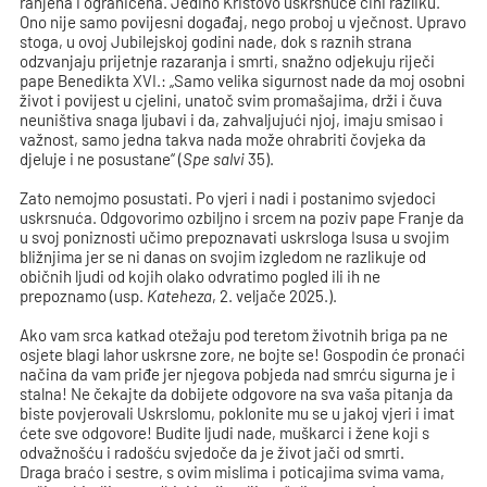
ranjena i ograničena. Jedino Kristovo uskrsnuće čini razliku.
Ono nije samo povijesni događaj, nego proboj u vječnost. Upravo
stoga, u ovoj Jubilejskoj godini nade, dok s raznih strana
odzvanjaju prijetnje razaranja i smrti, snažno odjekuju riječi
pape Benedikta XVI.: „Samo velika sigurnost nade da moj osobni
život i povijest u cjelini, unatoč svim promašajima, drži i čuva
neuništiva snaga ljubavi i da, zahvaljujući njoj, imaju smisao i
važnost, samo jedna takva nada može ohrabriti čovjeka da
djeluje i ne posustane“ (
Spe salvi
35).
Zato nemojmo posustati. Po vjeri i nadi i postanimo svjedoci
uskrsnuća. Odgovorimo ozbiljno i srcem na poziv pape Franje da
u svoj poniznosti učimo prepoznavati uskrsloga Isusa u svojim
bližnjima jer se ni danas on svojim izgledom ne razlikuje od
običnih ljudi od kojih olako odvratimo pogled ili ih ne
prepoznamo (usp.
Kateheza
, 2. veljače 2025.).
Ako vam srca katkad otežaju pod teretom životnih briga pa ne
osjete blagi lahor uskrsne zore, ne bojte se! Gospodin će pronaći
načina da vam priđe jer njegova pobjeda nad smrću sigurna je i
stalna! Ne čekajte da dobijete odgovore na sva vaša pitanja da
biste povjerovali Uskrslomu, poklonite mu se u jakoj vjeri i imat
ćete sve odgovore! Budite ljudi nade, muškarci i žene koji s
odvažnošću i radošću svjedoče da je život jači od smrti.
Draga braćo i sestre, s ovim mislima i poticajima svima vama,