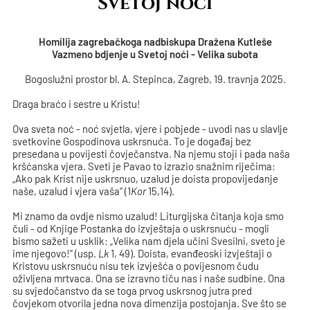
Svetoj noći
Homilija zagrebačkoga nadbiskupa Dražena Kutleše
Vazmeno bdjenje u Svetoj noći - Velika subota
Bogoslužni prostor bl. A. Stepinca, Zagreb, 19. travnja 2025.
Draga braćo i sestre u Kristu!
Ova sveta noć - noć svjetla, vjere i pobjede - uvodi nas u slavlje
svetkovine Gospodinova uskrsnuća. To je događaj bez
presedana u povijesti čovječanstva. Na njemu stoji i pada naša
kršćanska vjera. Sveti je Pavao to izrazio snažnim riječima:
„Ako pak Krist nije uskrsnuo, uzalud je doista propovijedanje
naše, uzalud i vjera vaša“ (1
Kor
15,14).
Mi znamo da ovdje nismo uzalud! Liturgijska čitanja koja smo
čuli - od Knjige Postanka do izvještaja o uskrsnuću - mogli
bismo sažeti u usklik: „Velika nam djela učini Svesilni, sveto je
ime njegovo!“ (usp.
Lk
1, 49). Doista, evanđeoski izvještaji o
Kristovu uskrsnuću nisu tek izvješća o povijesnom čudu
oživljena mrtvaca. Ona se izravno tiču nas i naše sudbine. Ona
su svjedočanstvo da se toga prvog uskrsnog jutra pred
čovjekom otvorila jedna nova dimenzija postojanja. Sve što se