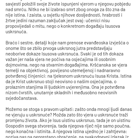
savjesti položili svoje živote ispunjeni vjerom u njegovu pobjedu
nad smrću. Nitko ne bi izabrao smrt zbog onoga za što zna da
nije istina. I zaista, u svjetlu njihove dosljednosti, hrabrosti i
žrtve jedini razuman zaključak jest ovaj: učenici nisu
propovijedali o mitu, nego o konkretnom događaju Isusova
uskrsnuća.
Braćo i sestre, detalji koje nam prenose evanđeoska izvješća o
onome što se zbilo prvoga uskrsnog jutra predstavljaju
neoborive dokaze Isusova uskrsnuća. Svaki je od tih dokaza
važan jer naša vjera ne počiva na osjećajima ili osobnim
dojmovima, nego na stvarnim događajima. Kršćanska se vjera
temelji na objektivnoj, povijesno utemeljenoj i nadnaravno
potvrđenoj činjenici: na tjelesnom uskrsnuću Isusa Krista. Istina
da je Krist uskrsnuo stoji neovisno o našim osjećajima, o
prolaznim stanjima ili ljudskim uvjerenjima. Ona je potvrđena
nizom čvrstih, unutarnje skladnih i međusobno neovisnih
svjedočanstava.
Možemo se stoga s pravom upitati: zašto onda mnogi ljudi danas
ne vjeruju u uskrsnuće? Možda zato što vjera u uskrsnuće traži
promjenu života. Ako je Isus uistinu uskrsnuo, tada je on uistinu
Gospodin svega stvorenja, tada njegova riječ nije samo poučna,
nego konačna i istinita. A njegova istina ujedno je i zahtjevna:
poziva nas na neprestano obraćenje, na svakodnevni izlazak iz