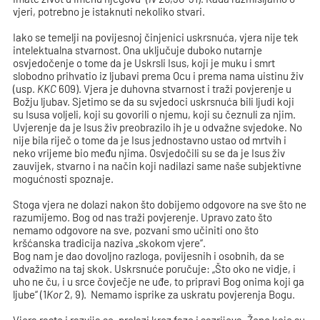
vjeri, potrebno je istaknuti nekoliko stvari.
Iako se temelji na povijesnoj činjenici uskrsnuća, vjera nije tek
intelektualna stvarnost. Ona uključuje duboko nutarnje
osvjedočenje o tome da je Uskrsli Isus, koji je muku i smrt
slobodno prihvatio iz ljubavi prema Ocu i prema nama uistinu živ
(usp.
KKC
609). Vjera je duhovna stvarnost i traži povjerenje u
Božju ljubav. Sjetimo se da su svjedoci uskrsnuća bili ljudi koji
su Isusa voljeli, koji su govorili o njemu, koji su čeznuli za njim.
Uvjerenje da je Isus živ preobrazilo ih je u odvažne svjedoke. No
nije bila riječ o tome da je Isus jednostavno ustao od mrtvih i
neko vrijeme bio među njima. Osvjedočili su se da je Isus živ
zauvijek, stvarno i na način koji nadilazi same naše subjektivne
mogućnosti spoznaje.
Stoga vjera ne dolazi nakon što dobijemo odgovore na sve što ne
razumijemo. Bog od nas traži povjerenje. Upravo zato što
nemamo odgovore na sve, pozvani smo učiniti ono što
kršćanska tradicija naziva „skokom vjere“.
Bog nam je dao dovoljno razloga, povijesnih i osobnih, da se
odvažimo na taj skok. Uskrsnuće poručuje: „Što oko ne vidje, i
uho ne ču, i u srce čovječje ne uđe, to pripravi Bog onima koji ga
ljube“ (1
Kor
2, 9). Nemamo isprike za uskratu povjerenja Bogu.