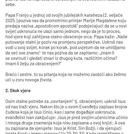
sebe.
Papa Franjo u jednoj od svojih jubilejskih kateheza (2. veljače
2025.) poziva nas da promotrimo primjer Marije Magdalene koju
predaja naziva „apostolicom apostolâ“ podsjećajući da se u novi
svijet uskrsnuća ne ulazi samo jednom, nego da je to proces,
hod vjere koji zahtijeva stalno obraćenje srca. Papa kaže: „Naše
putovanje stalni je poziv na promjenu perspektive. Uskrsli nas
vodi u svoj svijet, korak po korak, pod uvjetom da ne umišljamo
da već sve znamo“ te nas poziva da se zapitamo: „znam li
se osvrnuti i gledati stvari iz drugog kuta, različitim očima?
Imam li želju za obraćenjem?“
Braćo i sestre, to su pitanja koja ne možemo zaobići ako želimo
ući u zoru novoga života.
2. Skok vjere
Osim stalne potrebe za „osvrtanjem“ tj. obraćenjem, uskrsli Isus
od nas traži vjeru. Nakon što je u svom Evanđelju zapisao brojna
čudesa koja je Isus činio, kao i same događaje uskrsnuća,
evanđelist Ivan zaključuje: „Isus je pred svojim učenicima učinio
i mnoga druga znamenja koja nisu zapisana u ovoj knjizi. A ova
su zapisana da vjerujete: Isus je Krist, Sin Božji, i da vjerujući
imate život u imenu njegovu“ (
Iv
20,30-31). Kada razmišljamo o