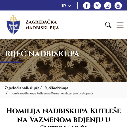
HR
Zagrebačka 
nadbiskupija
RIJEČ NADBISKUPA
Zagrebačka nadbiskupija
Riječ Nadbiskupa
Homilija nadbiskupa Kutleše na Vazmenom bdjenju u Svetoj noći
Homilija nadbiskupa Kutleše
na Vazmenom bdjenju u