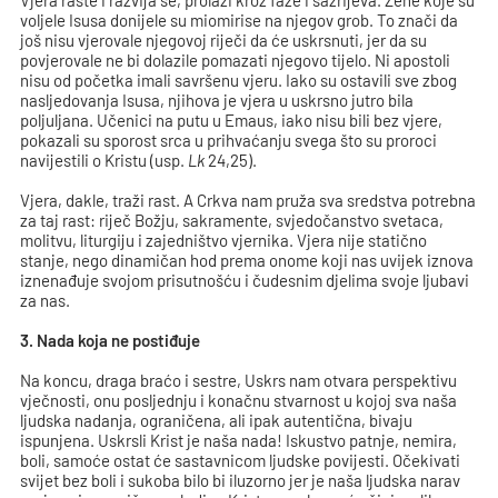
Vjera raste i razvija se, prolazi kroz faze i sazrijeva. Žene koje su
voljele Isusa donijele su miomirise na njegov grob. To znači da
još nisu vjerovale njegovoj riječi da će uskrsnuti, jer da su
povjerovale ne bi dolazile pomazati njegovo tijelo. Ni apostoli
nisu od početka imali savršenu vjeru. Iako su ostavili sve zbog
nasljedovanja Isusa, njihova je vjera u uskrsno jutro bila
poljuljana. Učenici na putu u Emaus, iako nisu bili bez vjere,
pokazali su sporost srca u prihvaćanju svega što su proroci
navijestili o Kristu (usp.
Lk
24,25).
Vjera, dakle, traži rast. A Crkva nam pruža sva sredstva potrebna
za taj rast: riječ Božju, sakramente, svjedočanstvo svetaca,
molitvu, liturgiju i zajedništvo vjernika. Vjera nije statično
stanje, nego dinamičan hod prema onome koji nas uvijek iznova
iznenađuje svojom prisutnošću i čudesnim djelima svoje ljubavi
za nas.
3. Nada koja ne postiđuje
Na koncu, draga braćo i sestre, Uskrs nam otvara perspektivu
vječnosti, onu posljednju i konačnu stvarnost u kojoj sva naša
ljudska nadanja, ograničena, ali ipak autentična, bivaju
ispunjena. Uskrsli Krist je naša nada! Iskustvo patnje, nemira,
boli, samoće ostat će sastavnicom ljudske povijesti. Očekivati
svijet bez boli i sukoba bilo bi iluzorno jer je naša ljudska narav