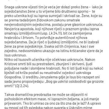
Snaga uskrsne vijesti tim je veća jer dolazi preko žena - iako je
svjedočanstvo žene u to vrijeme bilo društveno sporno - te
preko učenika koji su isprva sumnjali i skrivali se. Žene, koje su
se prema tadašnjem židovskom zakonu smatrale
nevjerodostojnim svjedocima, postaju prve glasnice uskrsnuća.
Nevjerica apostola, koji njihove riječi o praznom grobu isprva
smatraju izmišljotinom (usp.
Lk
24,11), bit će zamijenjena
hrabrošću i žrtvom. To potvrđuje autentičnost njihova
svjedočanstva. Da je riječ o ljudskoj izmišljotini, ne bi izabrali
žene za prve svjedokinje. Svaka od tih činjenica, kao i sve
zajedno, nedvosmisleno ukazuje na istinu kršćanske vjere da je
Isus uskrsnuo.
Nitko od Isusovih učenika nije očekivao uskrsnuće. Nakon
Kristove smrti bili su prestrašeni, zbunjeni i skriveni, ljudi
poljuljane nade i slomljene hrabrosti. No ti isti ljudi koji su nekoć
bježali od križa postali su neustrašivi svjedoci uskrsloga
Gospodina. U središtu Jeruzalema gdje je Isus bio razapet oni
sada javno propovijedaju: „Bog ga uskrisi oslobodivši ga grozote
smrti!“ (
Dj
2,24).
Takva dramatična preobrazba ne može se objasniti ni
psihološkim efektom mase, ni ispraznim željama, a još manje
prijevarom. Tko bi umirao za ono za što zna da je laž? A upravo
su mnogi od tih svjedoka nakon susreta s Uskrslim mirne