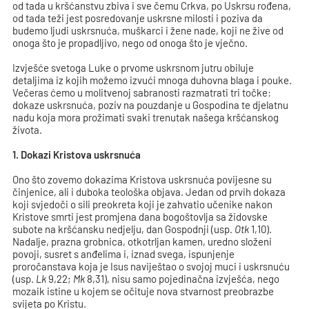
od tada u kršćanstvu zbiva i sve čemu Crkva, po Uskrsu rođena,
od tada teži jest posredovanje uskrsne milosti i poziva da
budemo ljudi uskrsnuća, muškarci i žene nade, koji ne žive od
onoga što je propadljivo, nego od onoga što je vječno.
Izvješće svetoga Luke o prvome uskrsnom jutru obiluje
detaljima iz kojih možemo izvući mnoga duhovna blaga i pouke.
Večeras ćemo u molitvenoj sabranosti razmatrati tri točke:
dokaze uskrsnuća, poziv na pouzdanje u Gospodina te djelatnu
nadu koja mora prožimati svaki trenutak našega kršćanskog
života.
1. Dokazi Kristova uskrsnuća
Ono što zovemo dokazima Kristova uskrsnuća povijesne su
činjenice, ali i duboka teološka objava. Jedan od prvih dokaza
koji svjedoči o sili preokreta koji je zahvatio učenike nakon
Kristove smrti jest promjena dana bogoštovlja sa židovske
subote na kršćansku nedjelju, dan Gospodnji (usp.
Otk
1,10).
Nadalje, prazna grobnica, otkotrljan kamen, uredno složeni
povoji, susret s anđelima i, iznad svega, ispunjenje
proročanstava koja je Isus naviještao o svojoj muci i uskrsnuću
(usp.
Lk
9,22;
Mk
8,31), nisu samo pojedinačna izvješća, nego
mozaik istine u kojem se očituje nova stvarnost preobrazbe
svijeta po Kristu.