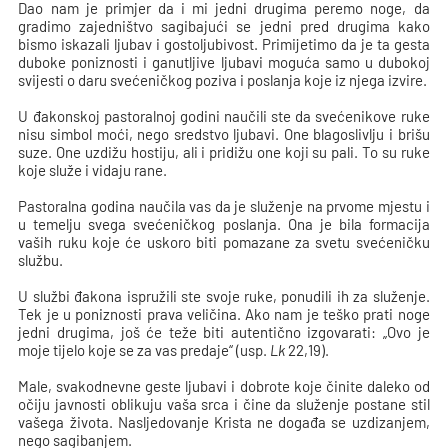
Dao nam je primjer da i mi jedni drugima peremo noge, da
gradimo zajedništvo sagibajući se jedni pred drugima kako
bismo iskazali ljubav i gostoljubivost. Primijetimo da je ta gesta
duboke poniznosti i ganutljive ljubavi moguća samo u dubokoj
svijesti o daru svećeničkog poziva i poslanja koje iz njega izvire.
U đakonskoj pastoralnoj godini naučili ste da svećenikove ruke
nisu simbol moći, nego sredstvo ljubavi. One blagoslivlju i brišu
suze. One uzdižu hostiju, ali i pridižu one koji su pali. To su ruke
koje služe i vidaju rane.
Pastoralna godina naučila vas da je služenje na prvome mjestu i
u temelju svega svećeničkog poslanja. Ona je bila formacija
vaših ruku koje će uskoro biti pomazane za svetu svećeničku
službu.
U službi đakona ispružili ste svoje ruke, ponudili ih za služenje.
Tek je u poniznosti prava veličina. Ako nam je teško prati noge
jedni drugima, još će teže biti autentično izgovarati: „Ovo je
moje tijelo koje se za vas predaje“ (usp.
Lk
22,19).
Male, svakodnevne geste ljubavi i dobrote koje činite daleko od
očiju javnosti oblikuju vaša srca i čine da služenje postane stil
vašega života. Nasljedovanje Krista ne događa se uzdizanjem,
nego sagibanjem.