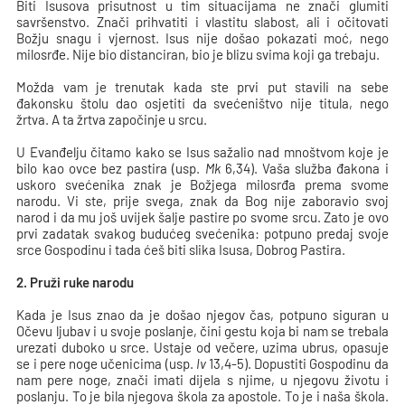
Biti Isusova prisutnost u tim situacijama ne znači glumiti
savršenstvo. Znači prihvatiti i vlastitu slabost, ali i očitovati
Božju snagu i vjernost. Isus nije došao pokazati moć, nego
milosrđe. Nije bio distanciran, bio je blizu svima koji ga trebaju.
Možda vam je trenutak kada ste prvi put stavili na sebe
đakonsku štolu dao osjetiti da svećeništvo nije titula, nego
žrtva. A ta žrtva započinje u srcu.
U Evanđelju čitamo kako se Isus sažalio nad mnoštvom koje je
bilo kao ovce bez pastira (usp.
Mk
6,34). Vaša služba đakona i
uskoro svećenika znak je Božjega milosrđa prema svome
narodu. Vi ste, prije svega, znak da Bog nije zaboravio svoj
narod i da mu još uvijek šalje pastire po svome srcu. Zato je ovo
prvi zadatak svakog budućeg svećenika: potpuno predaj svoje
srce Gospodinu i tada ćeš biti slika Isusa, Dobrog Pastira.
2. Pruži ruke narodu
Kada je Isus znao da je došao njegov čas, potpuno siguran u
Očevu ljubav i u svoje poslanje, čini gestu koja bi nam se trebala
urezati duboko u srce. Ustaje od večere, uzima ubrus, opasuje
se i pere noge učenicima (usp.
Iv
13,4-5). Dopustiti Gospodinu da
nam pere noge, znači imati dijela s njime, u njegovu životu i
poslanju. To je bila njegova škola za apostole. To je i naša škola.