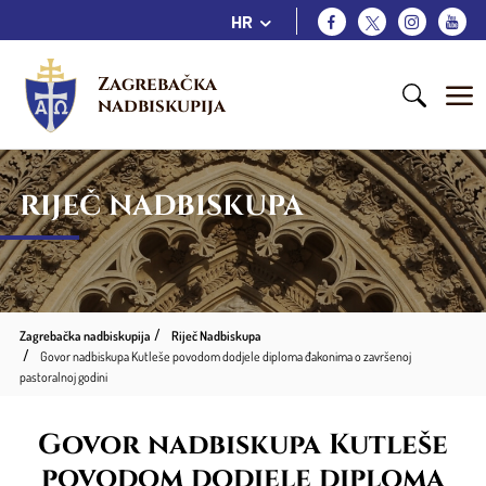
HR
Zagrebačka 
nadbiskupija
RIJEČ NADBISKUPA
Zagrebačka nadbiskupija
Riječ Nadbiskupa
Govor nadbiskupa Kutleše povodom dodjele diploma đakonima o završenoj
pastoralnoj godini
Govor nadbiskupa Kutleše
povodom dodjele diploma