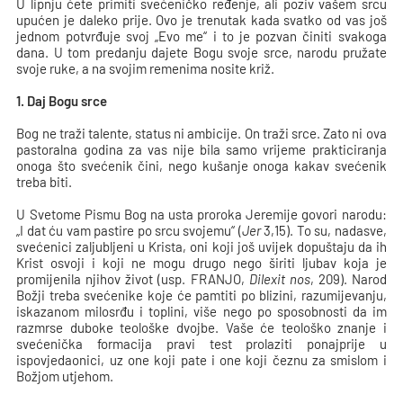
U lipnju ćete primiti svećeničko ređenje, ali poziv vašem srcu
upućen je daleko prije. Ovo je trenutak kada svatko od vas još
jednom potvrđuje svoj „Evo me“ i to je pozvan činiti svakoga
dana. U tom predanju dajete Bogu svoje srce, narodu pružate
svoje ruke, a na svojim remenima nosite križ.
1. Daj Bogu srce
Bog ne traži talente, status ni ambicije. On traži srce. Zato ni ova
pastoralna godina za vas nije bila samo vrijeme prakticiranja
onoga što svećenik čini, nego kušanje onoga kakav svećenik
treba biti.
U Svetome Pismu Bog na usta proroka Jeremije govori narodu:
„I dat ću vam pastire po srcu svojemu“ (
Jer
3,15). To su, nadasve,
svećenici zaljubljeni u Krista, oni koji još uvijek dopuštaju da ih
Krist osvoji i koji ne mogu drugo nego širiti ljubav koja je
promijenila njihov život (usp. FRANJO,
Dilexit nos
, 209). Narod
Božji treba svećenike koje će pamtiti po blizini, razumijevanju,
iskazanom milosrđu i toplini, više nego po sposobnosti da im
razmrse duboke teološke dvojbe. Vaše će teološko znanje i
svećenička formacija pravi test prolaziti ponajprije u
ispovjedaonici, uz one koji pate i one koji čeznu za smislom i
Božjom utjehom.