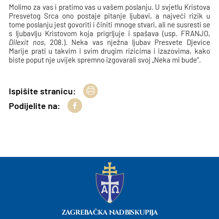
Molimo za vas i pratimo vas u vašem poslanju. U svjetlu Kristova
Presvetog Srca ono postaje pitanje ljubavi, a najveći rizik u
tome poslanju jest govoriti i činiti mnoge stvari, ali ne susresti se
s ljubavlju Kristovom koja prigrljuje i spašava (usp. FRANJO,
Dilexit nos
, 208.). Neka vas nježna ljubav Presvete Djevice
Marije prati u takvim i svim drugim rizicima i izazovima, kako
biste poput nje uvijek spremno izgovarali svoj „Neka mi bude“.
Ispišite stranicu:
Podijelite na:
ZAGREBAČKA NADBISKUPIJA