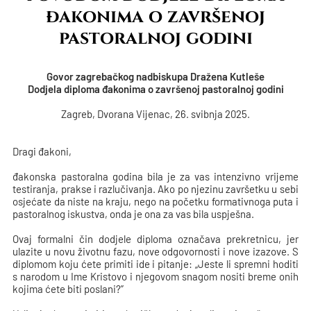
đakonima o završenoj
pastoralnoj godini
Govor zagrebačkog nadbiskupa Dražena Kutleše
Dodjela diploma đakonima o završenoj pastoralnoj godini
Zagreb, Dvorana Vijenac, 26. svibnja 2025.
Dragi đakoni,
đakonska pastoralna godina bila je za vas intenzivno vrijeme
testiranja, prakse i razlučivanja. Ako po njezinu završetku u sebi
osjećate da niste na kraju, nego na početku formativnoga puta i
pastoralnog iskustva, onda je ona za vas bila uspješna.
Ovaj formalni čin dodjele diploma označava prekretnicu, jer
ulazite u novu životnu fazu, nove odgovornosti i nove izazove. S
diplomom koju ćete primiti ide i pitanje: „Jeste li spremni hoditi
s narodom u Ime Kristovo i njegovom snagom nositi breme onih
kojima ćete biti poslani?”