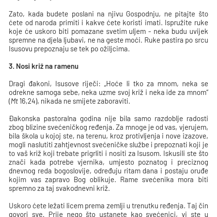
Zato, kada budete poslani na njivu Gospodnju, ne pitajte što
ćete od naroda primiti i kakve ćete koristi imati. Ispružite ruke
koje će uskoro biti pomazane svetim uljem - neka budu uvijek
spremne na djela ljubavi, ne na geste moći. Ruke pastira po srcu
Isusovu prepoznaju se tek po ožiljcima.
3. Nosi križ na ramenu
Dragi đakoni, Isusove riječi: „Hoće li tko za mnom, neka se
odrekne samoga sebe, neka uzme svoj križ i neka ide za mnom“
(
Mt
16,24), nikada ne smijete zaboraviti.
Đakonska pastoralna godina nije bila samo razdoblje radosti
zbog blizine svećeničkog ređenja. Za mnoge je od vas, vjerujem,
bila škola u kojoj ste, na terenu, kroz protivljenja i nove izazove,
mogli naslutiti zahtjevnost svećeničke službe i prepoznati koji je
to vaš križ koji trebate prigrliti i nositi za Isusom. Iskusili ste što
znači kada potrebe vjernika, umjesto poznatog i preciznog
dnevnog reda bogoslovije, određuju ritam dana i postaju oruđe
kojim vas zapravo Bog oblikuje. Rame svećenika mora biti
spremno za taj svakodnevni križ.
Uskoro ćete ležati licem prema zemlji u trenutku ređenja. Taj čin
govori sve. Prije nego što ustanete kao svećenici, vi ste u