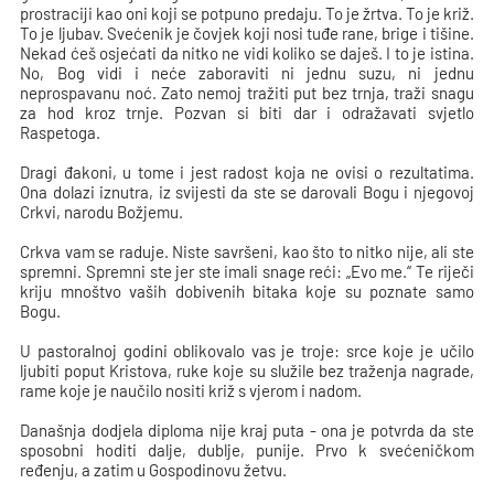
prostraciji kao oni koji se potpuno predaju. To je žrtva. To je križ.
To je ljubav. Svećenik je čovjek koji nosi tuđe rane, brige i tišine.
Nekad ćeš osjećati da nitko ne vidi koliko se daješ. I to je istina.
No, Bog vidi i neće zaboraviti ni jednu suzu, ni jednu
neprospavanu noć. Zato nemoj tražiti put bez trnja, traži snagu
za hod kroz trnje. Pozvan si biti dar i odražavati svjetlo
Raspetoga.
Dragi đakoni, u tome i jest radost koja ne ovisi o rezultatima.
Ona dolazi iznutra, iz svijesti da ste se darovali Bogu i njegovoj
Crkvi, narodu Božjemu.
Crkva vam se raduje. Niste savršeni, kao što to nitko nije, ali ste
spremni. Spremni ste jer ste imali snage reći: „Evo me.“ Te riječi
kriju mnoštvo vaših dobivenih bitaka koje su poznate samo
Bogu.
U pastoralnoj godini oblikovalo vas je troje: srce koje je učilo
ljubiti poput Kristova, ruke koje su služile bez traženja nagrade,
rame koje je naučilo nositi križ s vjerom i nadom.
Današnja dodjela diploma nije kraj puta - ona je potvrda da ste
sposobni hoditi dalje, dublje, punije. Prvo k svećeničkom
ređenju, a zatim u Gospodinovu žetvu.