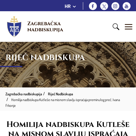
HR
Zagrebačka 
nadbiskupija
RIJEČ NADBISKUPA
Zagrebačka nadbiskupija
Riječ Nadbiskupa
Homilija nadbiskupa Kutleše na misnom slavlju ispraćaja preminulog preč. Ivana
Frkonje
Homilija nadbiskupa Kutleše
na misnom slavlju ispraćaja