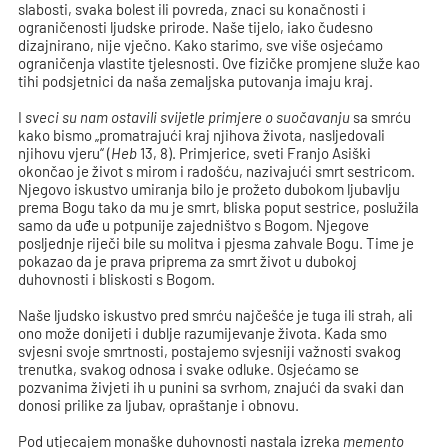
slabosti, svaka bolest ili povreda, znaci su konačnosti i
ograničenosti ljudske prirode. Naše tijelo, iako čudesno
dizajnirano, nije vječno. Kako starimo, sve više osjećamo
ograničenja vlastite tjelesnosti. Ove fizičke promjene služe kao
tihi podsjetnici da naša zemaljska putovanja imaju kraj.
I
sveci su nam ostavili svijetle primjere o suočavanju
sa smrću
kako bismo „promatrajući kraj njihova života, nasljedovali
njihovu vjeru“ (
Heb
13, 8). Primjerice, sveti Franjo Asiški
okončao je život s mirom i radošću, nazivajući smrt sestricom.
Njegovo iskustvo umiranja bilo je prožeto dubokom ljubavlju
prema Bogu tako da mu je smrt, bliska poput sestrice, poslužila
samo da uđe u potpunije zajedništvo s Bogom. Njegove
posljednje riječi bile su molitva i pjesma zahvale Bogu. Time je
pokazao da je prava priprema za smrt život u dubokoj
duhovnosti i bliskosti s Bogom.
Naše ljudsko iskustvo pred smrću najčešće je tuga ili strah, ali
ono može donijeti i dublje razumijevanje života. Kada smo
svjesni svoje smrtnosti, postajemo svjesniji važnosti svakog
trenutka, svakog odnosa i svake odluke. Osjećamo se
pozvanima živjeti ih u punini sa svrhom, znajući da svaki dan
donosi prilike za ljubav, opraštanje i obnovu.
Pod utjecajem monaške duhovnosti nastala izreka
memento