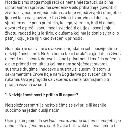
Možda bismo stoga mogli reći da nema mjesta tuzi, da bi na
ispraćajima i sprovodima svećenika bilo prikladnije govoriti o
životu, o vječnim vrijednostima za koje vrijedi živjeti i umrijeti i o
ljubavi koja nas povezuje i sa živima i s mrtvima. I doista,
vjerujem da je puno prijatelja, kolega, vjernika, koji bi danas,
govoreći o preč. Ivanu, mogli svjedočiti o utjesi, osnaženju,
životu, radosti koju je širio, o dušama kojima je donio svjetlo, o
patnji koju je za njih kao svećenik prinosio.
No, dobro je da svi mi u ovakvim prigodama sebi posvijestimo
neizbježnost smrti. Možda ćemo tako i drukčije gledati na život,
cijeniti male stvari, darove blizine i prisutnosti i možda nećemo
olako primati trenutke u kojima nam se vječnost otvara u
susretu s drugima i nadasve u susretu s Isusom Kristom, u
sakramentima Crkve koje nam Bog dariva po svećeničkim
rukama. Ovo je prigoda da večeras s vama razmišljam o tri
pitanja vezana uz smrt.
1. Neizbježnost smrti: prilika ili napast?
Neizbježnost smrti je nešto s čime se svi prije ili kasnije
suočimo na jedan dublji način.
Osim po činjenici da
svi ljudi umiru, znamo da ćemo umrijeti i po
onome što osjećamo u sebi
. Svaka bol, svaki osjećaj umora i