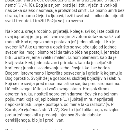
nema“
(
1Iv
4, 18). Bog je s njom, prati je i štiti. Vječni život koji
nas čeka daleko nadmašuje prolaznost smrti. Da bismo umrli bez
straha, trebamo živjeti u ljubavi, težiti svetosti i milosrđu, cijeniti
svaki trenutak i tražiti Božju volju u svemu.
Na koncu, draga rodbino, prijatelji, kolege, svi koji ste došli na
ovaj ispraćaj jer je preč. Ivan svojim životom dotakao vaš život,
rado bih kod njegova odra postavio još jedno pitanje. Tko je
svećenik? Ako uzmemo u obzir što se sve očekuje od jednog
svećenika, mogli bismo reći da takvo biće ne postoji, jer treba
biti: „u isto vrijeme i velik i malen. Duhom plemenit, kao da je
kraljevske krvi, jednostavan i prirodan, kao da je seljačkih
korijena; junak u svladavanju sebe, čovjek koji se borio s
Bogom; istovremeno i izvorište posvećenja i grješnik kojemu je
Bog oprostio. Svojih želja gospodar, služitelj bojažljivih i slabih,
koji se ne savija pred moćnima, ali se sagiba pred siromasima.
Učenik svoga Učitelja i vođa svoga stada. Prosjak širom
otvorenih ruku, nositelj nebrojenih darova; čovjek na bojnom
polju, mati koja krijepi bolesne (…) ljubitelj mira, neprijatelj
nepokretnosti, uvijek postojan, od mene tako različit.“ (v. R.
Sarah,
Za vječnost
, str. 71-72). Sve to i još toliko toga, naizgled
proturječnoga, ali u predanju njegova života duboko
osmišljenoga, bio je i preč. Ivan.