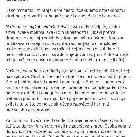
Kako možemo umiranje, koje često iščekujemo s tjeskobom i
strahom, pretvoriti u obogaćujuće i oslobađajuće iskustvo?
Možemo poboljšati sadašnji život.
Svako dobro djelo, svaka
žrtva, svaka molitva, svaki čin ljubaznosti i ljubavi prema
drugima, ostavljaju neizbrisiv trag na našim dušama. Kada se
približavamo kraju svoga života, razmišljajući o prošlome,
možemo zahvaliti Bogu za milosti kojima smo bili obdareni
jedino ako smo živjeli u skladu s njegovom voljom. A Božja volja
mir je naš jer je došao da imamo život u izobilju (usp.
Iv
10, 10).
Naši grijesi trebaju umrijeti prije nas
, kako ne bi postali teret koji
nas sputava. Smrt može uništiti tijelo, ali ne može uništiti grijeh.
Stoga je bitno tražiti oprost i pomirenje s Bogom i ljudima dok
smo još živi. Iskreno pokajanje i promjena srca oslobađaju nas
od tereta grijeha i omogućuju nam da umremo u miru. Zato se
trebamo pobrinuti za svoju dušu prije nego što odemo s ovoga
svijeta tako što ćemo se skrušeno ispovjediti i primiti
bolesničko pomazanje.
Za dobru smrt važno je, također,
za vrijeme zemaljskog života
težiti za duhovnim životom
koji ne završava smrću. Osoba koja je
duhovno živa, koja je obnovljena snagom vjere, može hrabro
pogledati smrti u oči. Oslobođena je straha jer
„straha u ljubavi