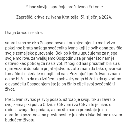
Misno slavlje ispraćaja preč. Ivana Frkonje
Zaprešić, crkva sv. Ivana Krstitelja, 31. siječnja 2024.
Draga braćo i sestre,
sabrali smo se oko Gospodinova oltara sjedinjeni u molitvi za
pokojnog brata našega svećenika Ivana koji je ovih dana završio
svoje zemaljsko putovanje. Dok po Kristu upućujemo za njega
svoje molitve, zahvaljujemo Gospodinu za primjer što nam je
ostavio kao poticaj za naš život. Mnogi od nas prisutnih bili su s
njim vezani dubokim prijateljstvom, zato znam da tako govoreći
tumačim i osjećaje mnogih od nas. Poznajući preč. Ivana znam
da ne bi želio da mu izričemo pohvale, nego bi želio da govorimo
o evanđelju Gospodnjem što je on činio cijeli svoj svećenički
život.
Preč. Ivan izvršio je svoj posao, istrčao je svoju trku i završio
svoj zemaljski put, u Crkvi, s Crkvom i za Crkvu te je ušao u
radost svoga Gospodara, a ono što nama preostaje je da
obratimo pozornost na providnost te ju dobro iskoristimo u svom
budućem životu.