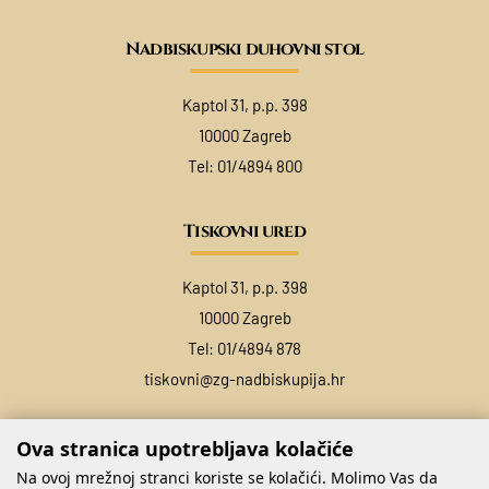
Nadbiskupski duhovni stol
Kaptol 31, p.p. 398
10000 Zagreb
Tel:
01/4894 800
Tiskovni ured
Kaptol 31, p.p. 398
10000 Zagreb
Tel:
01/4894 878
tiskovni@zg-nadbiskupija.hr
Ova stranica upotrebljava kolačiće
Na ovoj mrežnoj stranci koriste se kolačići. Molimo Vas da