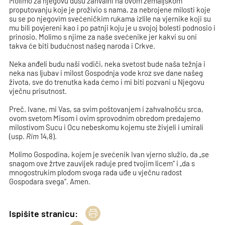
Molimo za njegovu dušu zahvalni na ovom zemaljskom
proputovanju koje je proživio s nama, za nebrojene milosti koje
su se po njegovim svećeničkim rukama izlile na vjernike koji su
mu bili povjereni kao i po patnji koju je u svojoj bolesti podnosio i
prinosio. Molimo s njime za naše svećenike jer kakvi su oni
takva će biti budućnost našeg naroda i Crkve.
Neka anđeli budu naši vodiči, neka svetost bude naša težnja i
neka nas ljubav i milost Gospodnja vode kroz sve dane našeg
života, sve do trenutka kada ćemo i mi biti pozvani u Njegovu
vječnu prisutnost.
Preč. Ivane, mi Vas, sa svim poštovanjem i zahvalnošću srca,
ovom svetom Misom i ovim sprovodnim obredom predajemo
milostivom Sucu i Ocu nebeskomu kojemu ste živjeli i umirali
(usp.
Rim
14,8).
Molimo Gospodina, kojem je svećenik Ivan vjerno služio, da „se
snagom ove žrtve zauvijek raduje pred tvojim licem“ i „da s
mnogostrukim plodom svoga rada uđe u vječnu radost
Gospodara svega“. Amen.
Ispišite stranicu: