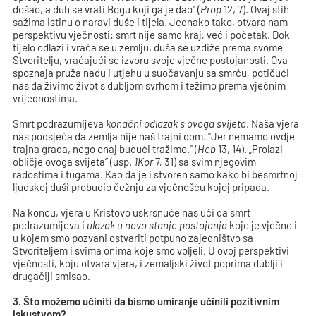
došao, a duh se vrati Bogu koji ga je dao" (
Prop
12, 7). Ovaj stih
sažima istinu o naravi duše i tijela. Jednako tako, otvara nam
perspektivu vječnosti: smrt nije samo kraj, već i početak. Dok
tijelo odlazi i vraća se u zemlju, duša se uzdiže prema svome
Stvoritelju, vraćajući se izvoru svoje vječne postojanosti. Ova
spoznaja pruža nadu i utjehu u suočavanju sa smrću, potičući
nas da živimo život s dubljom svrhom i težimo prema vječnim
vrijednostima.
Smrt podrazumijeva
konačni odlazak s ovoga svijeta
. Naša vjera
nas podsjeća da zemlja nije naš trajni dom. "Jer nemamo ovdje
trajna grada, nego onaj budući tražimo." (
Heb
13, 14). „Prolazi
obličje ovoga svijeta“ (usp.
1Kor
7, 31) sa svim njegovim
radostima i tugama. Kao da je i stvoren samo kako bi besmrtnoj
ljudskoj duši probudio čežnju za vječnošću kojoj pripada.
Na koncu, vjera u Kristovo uskrsnuće nas uči da smrt
podrazumijeva i
ulazak u novo stanje postojanja
koje je vječno i
u kojem smo pozvani ostvariti potpuno zajedništvo sa
Stvoriteljem i svima onima koje smo voljeli. U ovoj perspektivi
vječnosti, koju otvara vjera, i zemaljski život poprima dublji i
drugačiji smisao.
3. Što možemo učiniti da bismo umiranje učinili pozitivnim
iskustvom?