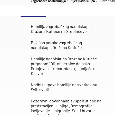
Zagrebačka nadbiskupija
Riječ Nadbiskupa
Govor nadb
Homilija zagrebačkog nadbiskupa
Dražena Kutleše na Stepinčevo
Božićna poruka zagrebačkog
nadbiskupa Dražena Kutleše
Homilija nadbiskupa Dražena Kutleše
prigodom 100. obljetnice dolaska
Franjevaca trećoredaca glagoljaša na
Ksaver
Nadbiskupova homilija na svetkovinu
Svih svetih
Pozdravni govor nadbiskupa Kutleše na
predstavljanju knjige „Demografija –
iseljavanje – migracije. Šesti hrvatski