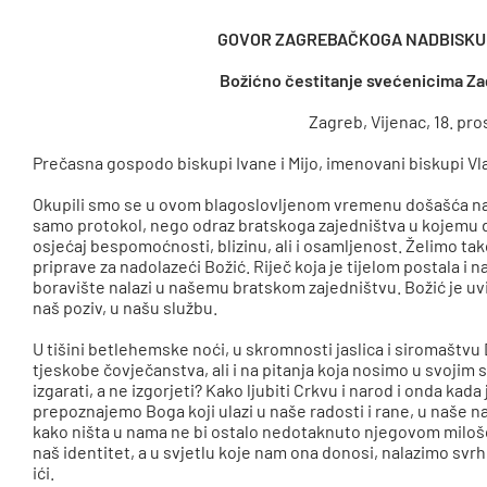
GOVOR ZAGREBAČKOGA NADBISKU
Božićno čestitanje svećenicima Za
Zagreb, Vijenac, 18. pro
Prečasna gospodo biskupi Ivane i Mijo, imenovani biskupi Vl
Okupili smo se u ovom blagoslovljenom vremenu došašća na
samo protokol, nego odraz bratskoga zajedništva u kojemu di
osjećaj bespomoćnosti, blizinu, ali i osamljenost. Želimo 
priprave za nadolazeći Božić. Riječ koja je tijelom postala i
boravište nalazi u našemu bratskom zajedništvu. Božić je uvi
naš poziv, u našu službu.
U tišini betlehemske noći, u skromnosti jaslica i siromaštvu
tjeskobe čovječanstva, ali i na pitanja koja nosimo u svojim
izgarati, a ne izgorjeti? Kako ljubiti Crkvu i narod i onda ka
prepoznajemo Boga koji ulazi u naše radosti i rane, u naše n
kako ništa u nama ne bi ostalo nedotaknuto njegovom milošću.
naš identitet, a u svjetlu koje nam ona donosi, nalazimo svrh
ići.