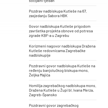
socijalni tjedan“
Pozdrav nadbiskupa Kutleše na 67.
zasjedanju Sabora HBK
Govor nadbiskupa Kutleše prigodom
završetka projekta obnove od potresa
zgrade KBF-a u Zagrebu
Korizmeni nagovor nadbiskupa Dražena
Kutleše redovnicama Zagrebačke
nadbiskupije
Pozdravni govor nadbiskupa Kutleše na
ređenju banjolučkog biskupa mons.
Željka Majića
Homilija zagrebačkog nadbiskupa mons.
Dražena Kutleše u Župi bl. Ivana Merza,
Zagreb-Špansko
Pozdravni govor zagrebačkog