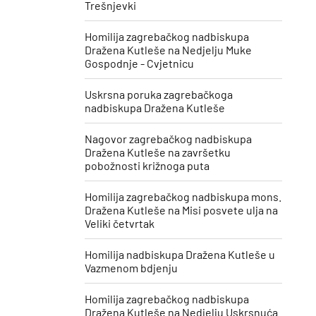
Trešnjevki
Homilija zagrebačkog nadbiskupa
Dražena Kutleše na Nedjelju Muke
Gospodnje - Cvjetnicu
Uskrsna poruka zagrebačkoga
nadbiskupa Dražena Kutleše
​Nagovor zagrebačkog nadbiskupa
Dražena Kutleše na završetku
pobožnosti križnoga puta
Homilija zagrebačkog nadbiskupa mons.
Dražena Kutleše na Misi posvete ulja na
Veliki četvrtak
Homilija nadbiskupa Dražena Kutleše u
Vazmenom bdjenju
Homilija zagrebačkog nadbiskupa
Dražena Kutleše na Nedjelju Uskrsnuća