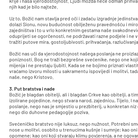
krije i naša vjerodostojnost. Ljudi možda neće odmah prihvatiti
njih kad je bilo najteže.
Uz to, Božić nam stavlja pred oči i zadaću izgradnje jedinstva
dolazi Sionu, novu budućnost obilježenu pravednošću i mirom. 
zajedništva i to u vrlo konkretnim gestama naše svakodnevic
oduprijeti se ogorčenosti, ne podržavati razne podjele i ne
tražiti putove mira, gostoljubivosti, prihvaćanja, razlučivanj
Božić nas uči da vjerodostojnost našega poslanja ne proizlaz
poniznosti. Bog ne traži bezgrešne svećenike, nego one koji
mijenja i ne prestaju ljubiti. Kada se ne bojimo priznati vlas
vraćamo izvoru milosti u sakramentu ispovijedi i molitvi, tada
naše, nego Kristovo.
3. Put bratstva i nade
Božić je blagdan obitelji, ali i blagdan Crkve kao obitelji, a 
izolirane pojedince, nego stvara narod, zajednicu, Tijelo. I
poslanje, nego nas je smjestio u prezbiterij, u konkretan niz 
nego dio duhovne pedagogije poziva.
Svećeničko bratstvo nije luksuz, nego nužnost. Potrebni sm
nose u molitvi, osobito u trenucima kušnje i sumnje; kao oni ko
opomene; kao oni koji stvaraju klimu povjerenja, a ne ogovar