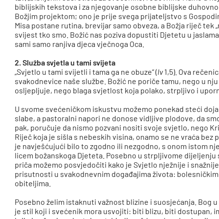
biblijskih tekstova i za njegovanje osobne biblijske duhovnost
Božjim projektom; ono je prije svega prijateljstvo s Gospod
Misa postane rutina, brevijar samo obveza, a Božja riječ tek „m
svijest tko smo. Božić nas poziva dopustiti Djetetu u jasla
sami samo ranjiva djeca vječnoga Oca.
2. Služba svjetla u tami svijeta
„Svjetlo u tami svijetli i tama ga ne obuze“ (
Iv
1,5). Ova rečenic
svakodnevice naše službe. Božić ne poriče tamu, nego u nju do
osljepljuje, nego blaga svjetlost koja polako, strpljivo i upor
U svome svećeničkom iskustvu možemo ponekad steći dojam 
slabe, a pastoralni napori ne donose vidljive plodove, da sm
pak, poručuje da nismo pozvani nositi svoje svjetlo, nego Kri
Riječ koja je sišla s nebeskih visina, onamo se ne vraća bez
je navješćujući bilo to zgodno ili nezgodno, s onom istom n
licem božanskoga Djeteta. Posebno u strpljivome dijeljenju 
priča možemo posvjedočiti kako je Svjetlo nježnije i snažnije
prisutnosti u svakodnevnim događajima života: bolesnički
obiteljima.
Posebno želim istaknuti važnost blizine i suosjećanja. Bog 
je stil koji i svećenik mora usvojiti: biti blizu, biti dostupan,