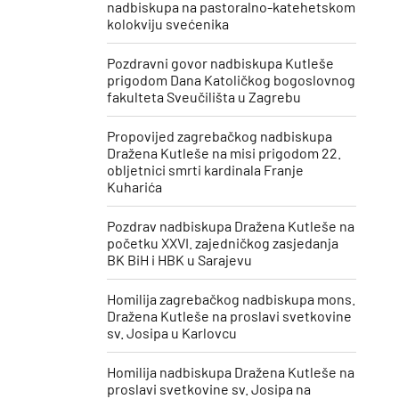
nadbiskupa na pastoralno-katehetskom
kolokviju svećenika
Pozdravni govor nadbiskupa Kutleše
prigodom Dana Katoličkog bogoslovnog
fakulteta Sveučilišta u Zagrebu
Propovijed zagrebačkog nadbiskupa
Dražena Kutleše na misi prigodom 22.
obljetnici smrti kardinala Franje
Kuharića
​Pozdrav nadbiskupa Dražena Kutleše na
početku XXVI. zajedničkog zasjedanja
BK BiH i HBK u Sarajevu
Homilija zagrebačkog nadbiskupa mons.
Dražena Kutleše na proslavi svetkovine
sv. Josipa u Karlovcu
Homilija nadbiskupa Dražena Kutleše na
proslavi svetkovine sv. Josipa ​na