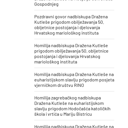
Gospodnjeg
Pozdravni govor nadbiskupa Dražena
Kutleše prigodom obilježavanja 50.
obljetnice postojanja i djelovanja
Hrvatskog mariološkog instituta
Homilija nadbiskupa Dražena Kutleše
prigodom obilježavanja 50. obljetnice
postojanja i djelovanja Hrvatskog
mariološkog instituta
Homilija nadbiskupa Dražena Kutleše na
euharistijskom slavlju prigodom posjeta
vjerničkom društvu RINO
Homilija zagrebačkog nadbiskupa
Dražena Kutleše na euharistijskom
slavlju prigodom Hodočašća katoličkih
škola i vrtića u Mariju Bistricu
Homilija nadbiskupa Dražena Kutleše na