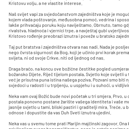
Kristovu volju, a ne vlastite interese.
Naš svijet vapi za svjedočanstvom zajedništva koje je moguće
kojem vlada poštovanje, međusobna pomoć, vedrina i sposo
lakše prihvaćaju poruku koju naviještamo. Obrnuto, tamo g
rivalstva, hladnoća i vjernici trpe, a navještaj gubi uvjerlji
Kristovo rođenje preobrazi iznutra i poveže u bratsko zajedn
Taj put bratstva i zajedništva otvara nas nadi. Nada je poslje
nego čvrsta sigurnost da Bog, koji je učinio prvi korak pre
svijeta, ni od svoje Crkve, niti od ijednog od nas.
Draga braćo, na koncu ove božićne čestitke pogled usmjera
božansko Dijete, Riječ tijelom postala, Svjetlo koje svijetli 
već je prisutna puna istina našega poziva. Pozvani smo biti nj
svjedoci u radosti i u trpljenju, u uspjehu i u suhoći, u vidlji
Neka vam ovaj Božić bude novi početak u tri smjera. Prvo, u 
postala ponovno postane žarište vašega identiteta i vaše mo
jasnije svjetlo u tami, bliski pastiri i graditelji mira. Treć
odnose i dopustite da vas Duh Sveti iznutra ujedini.
Neka vas u svemu tome prati Marijin majčinski zagovor. Ona ko
privilegijem svoga bogomajčinstva, nego je ostala ponizna s