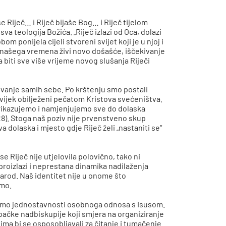
 Riječ… i Riječ bijaše Bog… i Riječ tijelom
a teologija Božića. „Riječ izlazi od Oca, dolazi
m ponijela cijeli stvoreni svijet koji je u njoj i
 našega vremena živi novo došašće, iščekivanje
biti sve više vrijeme novog slušanja Riječi
jevanje samih sebe. Po krštenju smo postali
vijek obilježeni pečatom Kristova svećeništva.
 prikazujemo i namjenjujemo sve do dolaska
28). Stoga naš poziv nije prvenstveno skup
dolaska i mjesto gdje Riječ želi „nastaniti se“
e Riječ nije utjelovila polovično, tako ni
 proizlazi i neprestana dinamika nadilaženja
narod. Naš identitet nije u onome što
amo.
ratimo jednostavnosti osobnoga odnosa s Isusom.
ačke nadbiskupije koji smjera na organiziranje
ojima bi se osposobljavali za čitanje i tumačenje