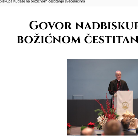
iskupa Kutleše na božićnom čestitanju svećenicima
Govor nadbiskup
božićnom čestitan