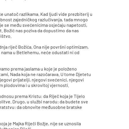
 unatoč razlikama. Kad ljudi vide prezbiterij u
bnost zajedničkog razlučivanja, tada mnogo
dje se među svećenicima osjećaju napetosti,
vost. Božić nas poziva da dopustimo da nas
ištvo.
dnja riječ Božića. Ona nije površni optimizam,
ma nama u Betlehemu, neće odustati ni od
vamo prema jaslama u koje je položeno
u tami, Nada koja ne razočarava. U tome Djetetu
egovi prijatelji, njegovi svećenici, njegovi
vim plodovima i u skrovitoj vjernosti.
odnosu prema Kristu: da Riječ koja je Tijelo
litve. Drugo, u službi narodu: da budete sve
e, u bratstvu: da obnovite međusobne bratske
ja je Majka Riječi Božje, nije se uznosila
lužbenica Riječi.