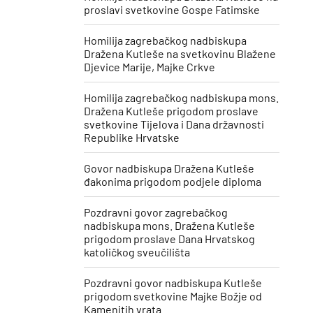
proslavi svetkovine Gospe Fatimske
Homilija zagrebačkog nadbiskupa
Dražena Kutleše na svetkovinu Blažene
Djevice Marije, Majke Crkve
Homilija zagrebačkog nadbiskupa mons.
Dražena Kutleše prigodom proslave
svetkovine Tijelova i Dana državnosti
Republike Hrvatske
Govor nadbiskupa Dražena Kutleše
đakonima prigodom podjele diploma
Pozdravni govor zagrebačkog
nadbiskupa mons. Dražena Kutleše
prigodom proslave Dana Hrvatskog
katoličkog sveučilišta
Pozdravni govor nadbiskupa Kutleše
prigodom svetkovine Majke Božje od
Kamenitih vrata