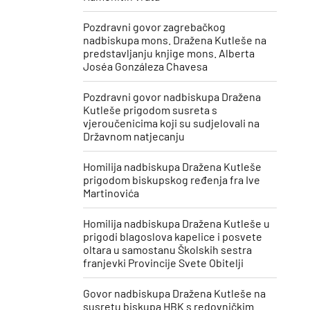
Pozdravni govor zagrebačkog
nadbiskupa mons. Dražena Kutleše na
predstavljanju knjige mons. Alberta
Joséa Gonzáleza Chavesa
Pozdravni govor nadbiskupa Dražena
Kutleše prigodom susreta s
vjeroučenicima koji su sudjelovali na
Državnom natjecanju
Homilija nadbiskupa Dražena Kutleše
prigodom biskupskog ređenja fra Ive
Martinovića
Homilija nadbiskupa Dražena Kutleše u
prigodi blagoslova kapelice i posvete
oltara u samostanu Školskih sestra
franjevki Provincije Svete Obitelji
Govor nadbiskupa Dražena Kutleše na
susretu biskupa HBK s redovničkim