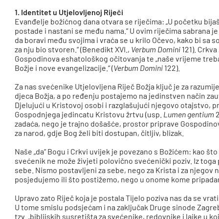
1. Identitet u Utjelovljenoj Riječi
Evanđelje božićnog dana otvara se riječima: „U početku bijaše
postade i nastani se među nama.“ U ovim riječima sabrana je sv
da boravi među svojima i vraća se u krilo Očevo, kako bi sa sobo
za nju bio stvoren.“ (Benedikt XVI.,
Verbum Domini
121). Crkva
Gospodinova eshatološkog očitovanja te „naše vrijeme treba 
Božje i nove evangelizacije.“ (
Verbum Domini
122).
Za nas svećenike Utjelovljena Riječ Božja ključ je za razumi
djeca Božja, a po ređenju postajemo na jedinstven način zau
Djelujući u Kristovoj osobi i razglašujući njegovo otajstvo,
Gospodnjega jedincatu Kristovu žrtvu (usp.
Lumen gentium
zadaća, nego je trajno došašće, prostor priprave Gospodinova 
za narod, gdje Bog želi biti dostupan, čitljiv, blizak.
Naše „da“ Bogu i Crkvi uvijek je povezano s Božićem: kao što s
svećenik ne može živjeti polovično svećenički poziv. Iz toga
sebe. Nismo postavljeni za sebe, nego za Krista i za njegov 
posjedujemo ili što postižemo, nego u onome kome pripad
Upravo zato Riječ koja je postala Tijelo poziva nas da se v
U tome smislu podsjećam i na zaključak Druge sinode Zagreb
tzv. „biblijskih susretišta za svećenike, redovnike i laike u k