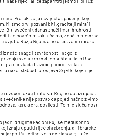
 naše riječi, ali će zapamtiti jesmo li bili uz
 i mira. Prorok Izaija naviješta spasenje koje
Mi smo prvi pozvani biti „graditelji mira“ i
e. Biti svećenik danas znači imati hrabrosti
 voditi se površnim zaključcima. Znači neumorno
a u svjetlu Božje Riječi, a ne društvenih mreža.
i iz naše snage i savršenosti, nego iz
 priznaju svoju krhkost, dopuštaju da ih Bog
tite granice, kada tražimo pomoć, kada se
 i u našoj slabosti prosijava Svjetlo koje nije
time i svećeničkog bratstva. Bog ne dolazi spasiti
 nas svećenike nije pozvao da pojedinačno živimo
odnosa, karaktera, povijesti. To nije slučajnost,
o jedni drugima kao oni koji se međusobno
ji znaju uputiti riječ ohrabrenja, ali i bratske
anja; potiču jedinstvo, a ne klanove; traže