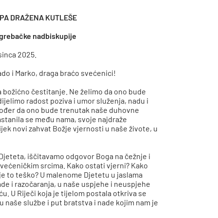
PA DRAŽENA KUTLEŠE
grebačke nadbiskupije
sinca 2025.
ado i Marko, draga braćo svećenici!
 božićno čestitanje. Ne želimo da ono bude
jelimo radost poziva i umor služenja, nadu i
također da ono bude trenutak naše duhovne
 nastanila se među nama, svoje najdraže
jek novi zahvat Božje vjernosti u naše živote, u
 Djeteta, iščitavamo odgovor Boga na čežnje i
 svećeničkim srcima. Kako ostati vjerni? Kako
da je to teško? U malenome Djetetu u jaslama
ade i razočaranja, u naše uspjehe i neuspjehe
 U Riječi koja je tijelom postala otkriva se
u naše službe i put bratstva i nade kojim nam je