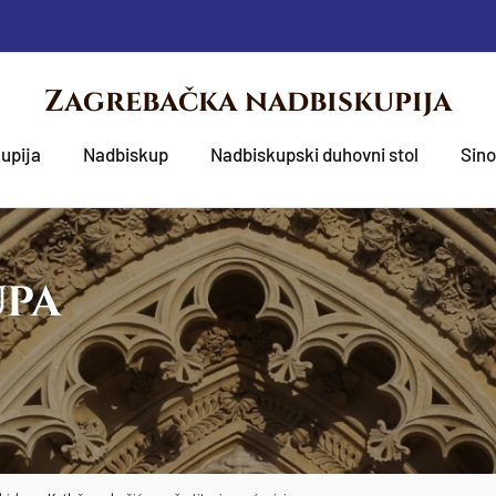
Zagrebačka nadbiskupija
upija
Nadbiskup
Nadbiskupski duhovni stol
Sin
UPA