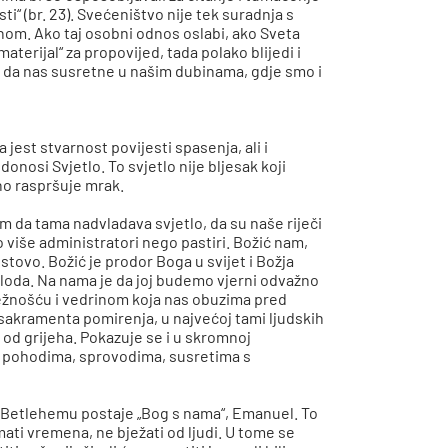
i“ (br. 23). Svećeništvo nije tek suradnja s
inom. Ako taj osobni odnos oslabi, ako Sveta
aterijal“ za propovijed, tada polako blijedi i
ma da nas susretne u našim dubinama, gdje smo i
a jest stvarnost povijesti spasenja, ali i
nosi Svjetlo. To svjetlo nije bljesak koji
no raspršuje mrak.​
da tama nadvladava svjetlo, da su naše riječi
o više administratori nego pastiri. Božić nam,
stovo. Božić je prodor Boga u svijet i Božja
 ploda. Na nama je da joj budemo vjerni odvažno
ježnošću i vedrinom koja nas obuzima pred
sakramenta pomirenja, u najvećoj tami ljudskih
 od grijeha. Pokazuje se i u skromnoj
m pohodima, sprovodima, susretima s
u Betlehemu postaje „Bog s nama“, Emanuel. To
 imati vremena, ne bježati od ljudi. U tome se