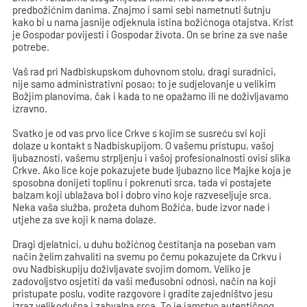
predbožićnim danima. Znajmo i sami sebi nametnuti šutnju
kako bi u nama jasnije odjeknula istina božićnoga otajstva. Krist
je Gospodar povijesti i Gospodar života. On se brine za sve naše
potrebe.
Vaš rad pri Nadbiskupskom duhovnom stolu, dragi suradnici,
nije samo administrativni posao; to je sudjelovanje u velikim
Božjim planovima, čak i kada to ne opažamo ili ne doživljavamo
izravno.
Svatko je od vas prvo lice Crkve s kojim se susreću svi koji
dolaze u kontakt s Nadbiskupijom. O vašemu pristupu, vašoj
ljubaznosti, vašemu strpljenju i vašoj profesionalnosti ovisi slika
Crkve. Ako lice koje pokazujete bude ljubazno lice Majke koja je
sposobna donijeti toplinu i pokrenuti srca, tada vi postajete
balzam koji ublažava bol i dobro vino koje razveseljuje srca.
Neka vaša služba, prožeta duhom Božića, bude izvor nade i
utjehe za sve koji k nama dolaze.
Dragi djelatnici, u duhu božićnog čestitanja na poseban vam
način želim zahvaliti na svemu po čemu pokazujete da Crkvu i
ovu Nadbiskupiju doživljavate svojim domom. Veliko je
zadovoljstvo osjetiti da vaši međusobni odnosi, način na koji
pristupate poslu, vodite razgovore i gradite zajedništvo jesu
izraz velikodušna i zahvalna srca. To je jamstvo autentičnog