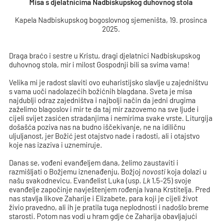
Misa s djelatnicima Nadbiskupskog duhovnog stola
Kapela Nadbiskupskog bogoslovnog sjemeništa, 19. prosinca
2025.
Draga braćo i sestre u Kristu, dragi djelatnici Nadbiskupskog
duhovnog stola, mir i milost Gospodnji bili sa svima vama!
Velika mi je radost slaviti ovo euharistijsko slavlje u zajedništvu
s vama uoči nadolazećih božićnih blagdana. Sveta je misa
najdublji odraz zajedništva i najbolji način da jedni drugima
zaželimo blagoslov i mir te da taj mir zazovemo na sve ljude i
cijeli svijet zasićen stradanjima i nemirima svake vrste. Liturgija
došašća poziva nas na budno iščekivanje, ne na idiličnu
uljuljanost, jer Božić jest otajstvo nade i radosti, ali i otajstvo
koje nas izaziva i uznemiruje.
Danas se, vođeni evanđeljem dana, želimo zaustaviti i
razmišljati o Božjemu iznenađenju, Božjoj
novosti
koja dolazi u
našu svakodnevicu. Evanđelist Luka (usp.
Lk
1,5-25) svoje
evanđelje započinje navještenjem rođenja Ivana Krstitelja. Pred
nas stavlja likove Zaharije i Elizabete, para koji je cijeli život
živio pravedno, ali ih je pratila tuga neplodnosti i nadošlo breme
starosti. Potom nas vodi u hram gdje će Zaharija obavljajući