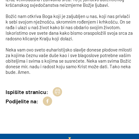
kršćanskog svjedočanstva neizmjerne Božje ljubavi.
Božić nam otkriva Boga koji je zaljubljen u nas, koji nas privlači
k sebi svojom nježnošću, skromnim rođenjem i krhkošću. On se
rađa i ulazi u naš život kako bi nas obdario svojim životom.
Iskoristimo ove svete dana kako bismo oraspoložili svoja srca za
radosno klicanje Kralju koji dolazi.
Neka vam ovo sveto euharistijsko slavlje donese plodove milosti
za kojima čeznu vaše duše kao i sve blagoslove potrebne vašim
obiteljima i svima s kojima se susrećete. Neka vam svima Božić
donese mir, nadu i radost koju samo Krist može dati. Tako neka
bude. Amen.
Ispišite stranicu:
Podijelite na: