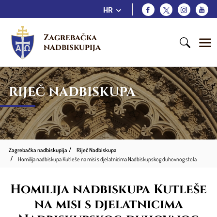
HR
Zagrebačka 
nadbiskupija
RIJEČ NADBISKUPA
Zagrebačka nadbiskupija
Riječ Nadbiskupa
Homilija nadbiskupa Kutleše na misi s djelatnicima Nadbiskupskog duhovnog stola
Homilija nadbiskupa Kutleše
na misi s djelatnicima