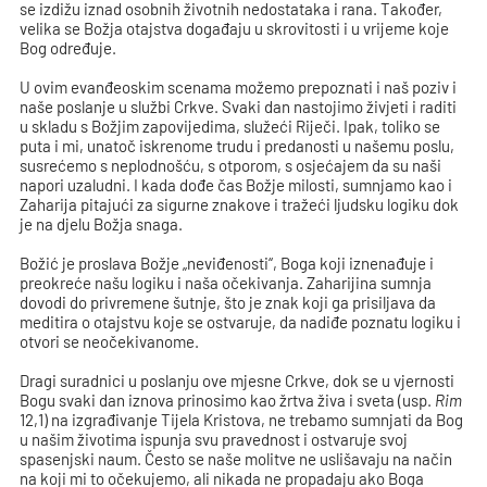
se izdižu iznad osobnih životnih nedostataka i rana. Također,
velika se Božja otajstva događaju u skrovitosti i u vrijeme koje
Bog određuje.
U ovim evanđeoskim scenama možemo prepoznati i naš poziv i
naše poslanje u službi Crkve. Svaki dan nastojimo živjeti i raditi
u skladu s Božjim zapovijedima, služeći Riječi. Ipak, toliko se
puta i mi, unatoč iskrenome trudu i predanosti u našemu poslu,
susrećemo s neplodnošću, s otporom, s osjećajem da su naši
napori uzaludni. I kada dođe čas Božje milosti, sumnjamo kao i
Zaharija pitajući za sigurne znakove i tražeći ljudsku logiku dok
je na djelu Božja snaga.
Božić je proslava Božje „neviđenosti“, Boga koji iznenađuje i
preokreće našu logiku i naša očekivanja. Zaharijina sumnja
dovodi do privremene šutnje, što je znak koji ga prisiljava da
meditira o otajstvu koje se ostvaruje, da nadiđe poznatu logiku i
otvori se neočekivanome.
Dragi suradnici u poslanju ove mjesne Crkve, dok se u vjernosti
Bogu svaki dan iznova prinosimo kao žrtva živa i sveta (usp.
Rim
12,1) na izgrađivanje Tijela Kristova, ne trebamo sumnjati da Bog
u našim životima ispunja svu pravednost i ostvaruje svoj
spasenjski naum. Često se naše molitve ne uslišavaju na način
na koji mi to očekujemo, ali nikada ne propadaju ako Boga