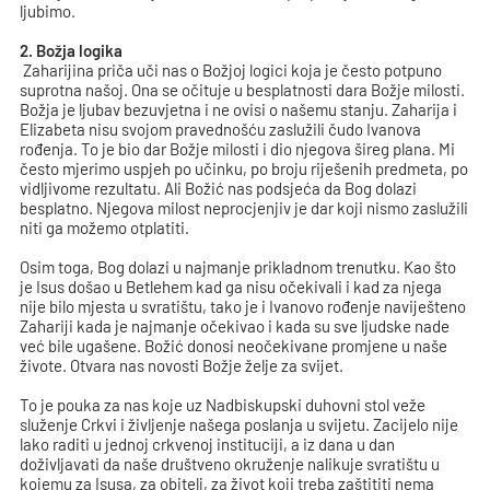
ljubimo.
2. Božja logika
Zaharijina priča uči nas o Božjoj logici koja je često potpuno
suprotna našoj. Ona se očituje u besplatnosti dara Božje milosti.
Božja je ljubav bezuvjetna i ne ovisi o našemu stanju. Zaharija i
Elizabeta nisu svojom pravednošću zaslužili čudo Ivanova
rođenja. To je bio dar Božje milosti i dio njegova šireg plana. Mi
često mjerimo uspjeh po učinku, po broju riješenih predmeta, po
vidljivome rezultatu. Ali Božić nas podsjeća da Bog dolazi
besplatno. Njegova milost neprocjenjiv je dar koji nismo zaslužili
niti ga možemo otplatiti.
Osim toga, Bog dolazi u najmanje prikladnom trenutku. Kao što
je Isus došao u Betlehem kad ga nisu očekivali i kad za njega
nije bilo mjesta u svratištu, tako je i Ivanovo rođenje naviješteno
Zahariji kada je najmanje očekivao i kada su sve ljudske nade
već bile ugašene. Božić donosi neočekivane promjene u naše
živote. Otvara nas novosti Božje želje za svijet.
To je pouka za nas koje uz Nadbiskupski duhovni stol veže
služenje Crkvi i življenje našega poslanja u svijetu. Zacijelo nije
lako raditi u jednoj crkvenoj instituciji, a iz dana u dan
doživljavati da naše društveno okruženje nalikuje svratištu u
kojemu za Isusa, za obitelj, za život koji treba zaštititi nema