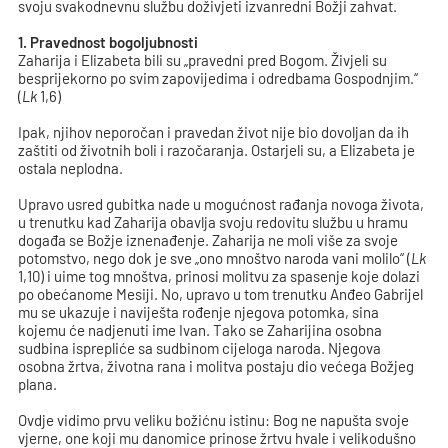
svoju svakodnevnu službu doživjeti izvanredni Božji zahvat.
1. Pravednost bogoljubnosti
Zaharija i Elizabeta bili su „pravedni pred Bogom. Živjeli su
besprijekorno po svim zapovijedima i odredbama Gospodnjim.“
(
Lk
1,6)
Ipak, njihov neporočan i pravedan život nije bio dovoljan da ih
zaštiti od životnih boli i razočaranja. Ostarjeli su, a Elizabeta je
ostala neplodna.
Upravo usred gubitka nade u mogućnost rađanja novoga života,
u trenutku kad Zaharija obavlja svoju redovitu službu u hramu
događa se Božje iznenađenje. Zaharija ne moli više za svoje
potomstvo, nego dok je sve „ono mnoštvo naroda vani molilo“ (
Lk
1,10) i uime tog mnoštva, prinosi molitvu za spasenje koje dolazi
po obećanome Mesiji. No, upravo u tom trenutku Anđeo Gabrijel
mu se ukazuje i naviješta rođenje njegova potomka, sina
kojemu će nadjenuti ime Ivan. Tako se Zaharijina osobna
sudbina isprepliće sa sudbinom cijeloga naroda. Njegova
osobna žrtva, životna rana i molitva postaju dio većega Božjeg
plana.
Ovdje vidimo prvu veliku božićnu istinu: Bog ne napušta svoje
vjerne, one koji mu danomice prinose žrtvu hvale i velikodušno