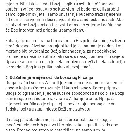
mjesta. Nije lako slijediti Božju logiku u svijetu kršćanstvu
oprečnih vrijednosti. Ako se kao vjernici budemo dali zarobiti
samo logikom svijeta i samo unutar nje budemo tražili rješenja,
bit ćemo loši vjernici i loši navjestitelji evanđeoske novosti. Ako
se otvorimo Božjoj milosti, shvatit ćemo da vrijeme i način kad
će Bog intervenirati pripadaju samo njemu.
Zaharija je u srcu hrama bio uvučen u Božju logiku, bio je izložen
neočekivanoj životnoj promjeni kad joj se najmanje nadao. I mi
moramo biti otvoreni za Božja iznenađenja, za neočekivane
promjene u našim životima, ali i šire, u našoj domovini i u svijetu.
Upravo kada mislimo da je neki problem nerješiv i neka situacija
beznadna, Bog ima priliku pokazati svoju moć.
3. Od Zaharijine nijemosti do božićnog klicanja
Draga braćo i sestre, Zahariji je zbog sumnje nametnuta nemoć
govora koju možemo razumjeti i kao milosno vrijeme priprave.
Bilo je to ograničenje jedne ljudske sposobnosti kako bi se Božji
plan mogao nesmetano razvijati u Zaharijinu srcu. Njegova
nijemost naučila ga je strpljenju i povjerenju, pomogla je da
ljudska logika ustupi mjesto Božjemu zahvatu.
U našoj je svakodnevnoj službi, užurbanosti, papirologiji,
mnoštvu telefonskih poziva i termina lako izgubiti iz vida ono
bitno. Pronađimo stoga mjesta tišine, ne samo u ovim