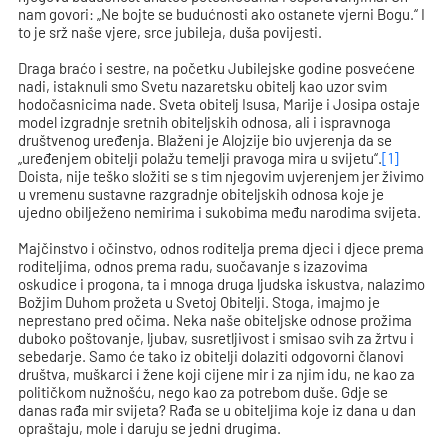
nam govori: „Ne bojte se budućnosti ako ostanete vjerni Bogu.“ I
to je srž naše vjere, srce jubileja, duša povijesti.
Draga braćo i sestre, na početku Jubilejske godine posvećene
nadi, istaknuli smo Svetu nazaretsku obitelj kao uzor svim
hodočasnicima nade. Sveta obitelj Isusa, Marije i Josipa ostaje
model izgradnje sretnih obiteljskih odnosa, ali i ispravnoga
društvenog uređenja. Blaženi je Alojzije bio uvjerenja da se
„uređenjem obitelji polažu temelji pravoga mira u svijetu“.
[1]
Doista, nije teško složiti se s tim njegovim uvjerenjem jer živimo
u vremenu sustavne razgradnje obiteljskih odnosa koje je
ujedno obilježeno nemirima i sukobima među narodima svijeta.
Majčinstvo i očinstvo, odnos roditelja prema djeci i djece prema
roditeljima, odnos prema radu, suočavanje s izazovima
oskudice i progona, ta i mnoga druga ljudska iskustva, nalazimo
Božjim Duhom prožeta u Svetoj Obitelji. Stoga, imajmo je
neprestano pred očima. Neka naše obiteljske odnose prožima
duboko poštovanje, ljubav, susretljivost i smisao svih za žrtvu i
sebedarje. Samo će tako iz obitelji dolaziti odgovorni članovi
društva, muškarci i žene koji cijene mir i za njim idu, ne kao za
političkom nužnošću, nego kao za potrebom duše. Gdje se
danas rađa mir svijeta? Rađa se u obiteljima koje iz dana u dan
opraštaju, mole i daruju se jedni drugima.