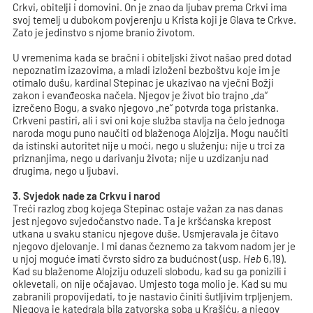
Crkvi, obitelji i domovini. On je znao da ljubav prema Crkvi ima
svoj temelj u dubokom povjerenju u Krista koji je Glava te Crkve.
Zato je jedinstvo s njome branio životom.
U vremenima kada se bračni i obiteljski život našao pred dotad
nepoznatim izazovima, a mladi izloženi bezboštvu koje im je
otimalo dušu, kardinal Stepinac je ukazivao na vječni Božji
zakon i evanđeoska načela. Njegov je život bio trajno „da“
izrečeno Bogu, a svako njegovo „ne“ potvrda toga pristanka.
Crkveni pastiri, ali i svi oni koje služba stavlja na čelo jednoga
naroda mogu puno naučiti od blaženoga Alojzija. Mogu naučiti
da istinski autoritet nije u moći, nego u služenju; nije u trci za
priznanjima, nego u darivanju života; nije u uzdizanju nad
drugima, nego u ljubavi.
3. Svjedok nade za Crkvu i narod
Treći razlog zbog kojega Stepinac ostaje važan za nas danas
jest njegovo svjedočanstvo nade. Ta je kršćanska krepost
utkana u svaku stanicu njegove duše. Usmjeravala je čitavo
njegovo djelovanje. I mi danas čeznemo za takvom nadom jer je
u njoj moguće imati čvrsto sidro za budućnost (usp.
Heb
6,19).
Kad su blaženome Alojziju oduzeli slobodu, kad su ga ponizili i
oklevetali, on nije očajavao. Umjesto toga molio je. Kad su mu
zabranili propovijedati, to je nastavio činiti šutljivim trpljenjem.
Njegova je katedrala bila zatvorska soba u Krašiću, a njegov