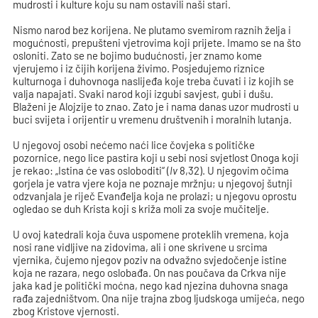
mudrosti i kulture koju su nam ostavili naši stari.
Nismo narod bez korijena. Ne plutamo svemirom raznih želja i
mogućnosti, prepušteni vjetrovima koji prijete. Imamo se na što
osloniti. Zato se ne bojimo budućnosti, jer znamo kome
vjerujemo i iz čijih korijena živimo. Posjedujemo riznice
kulturnoga i duhovnoga naslijeđa koje treba čuvati i iz kojih se
valja napajati. Svaki narod koji izgubi savjest, gubi i dušu.
Blaženi je Alojzije to znao. Zato je i nama danas uzor mudrosti u
buci svijeta i orijentir u vremenu društvenih i moralnih lutanja.
U njegovoj osobi nećemo naći lice čovjeka s političke
pozornice, nego lice pastira koji u sebi nosi svjetlost Onoga koji
je rekao: „Istina će vas osloboditi“ (
Iv
8,32). U njegovim očima
gorjela je vatra vjere koja ne poznaje mržnju; u njegovoj šutnji
odzvanjala je riječ Evanđelja koja ne prolazi; u njegovu oprostu
ogledao se duh Krista koji s križa moli za svoje mučitelje.
U ovoj katedrali koja čuva uspomene proteklih vremena, koja
nosi rane vidljive na zidovima, ali i one skrivene u srcima
vjernika, čujemo njegov poziv na odvažno svjedočenje istine
koja ne razara, nego oslobađa. On nas poučava da Crkva nije
jaka kad je politički moćna, nego kad njezina duhovna snaga
rađa zajedništvom. Ona nije trajna zbog ljudskoga umijeća, nego
zbog Kristove vjernosti.