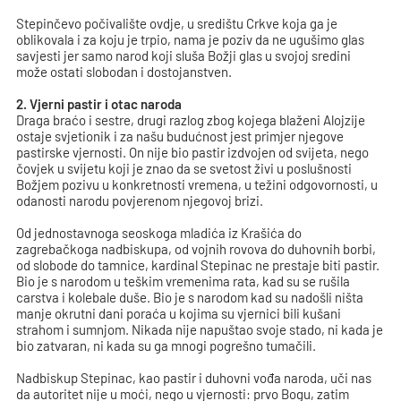
Stepinčevo počivalište ovdje, u središtu Crkve koja ga je
oblikovala i za koju je trpio, nama je poziv da ne ugušimo glas
savjesti jer samo narod koji sluša Božji glas u svojoj sredini
može ostati slobodan i dostojanstven.
2. Vjerni pastir i otac naroda
Draga braćo i sestre, drugi razlog zbog kojega blaženi Alojzije
ostaje svjetionik i za našu budućnost jest primjer njegove
pastirske vjernosti. On nije bio pastir izdvojen od svijeta, nego
čovjek u svijetu koji je znao da se svetost živi u poslušnosti
Božjem pozivu u konkretnosti vremena, u težini odgovornosti, u
odanosti narodu povjerenom njegovoj brizi.
Od jednostavnoga seoskoga mladića iz Krašića do
zagrebačkoga nadbiskupa, od vojnih rovova do duhovnih borbi,
od slobode do tamnice, kardinal Stepinac ne prestaje biti pastir.
Bio je s narodom u teškim vremenima rata, kad su se rušila
carstva i kolebale duše. Bio je s narodom kad su nadošli ništa
manje okrutni dani poraća u kojima su vjernici bili kušani
strahom i sumnjom. Nikada nije napuštao svoje stado, ni kada je
bio zatvaran, ni kada su ga mnogi pogrešno tumačili.
Nadbiskup Stepinac, kao pastir i duhovni vođa naroda, uči nas
da autoritet nije u moći, nego u vjernosti: prvo Bogu, zatim