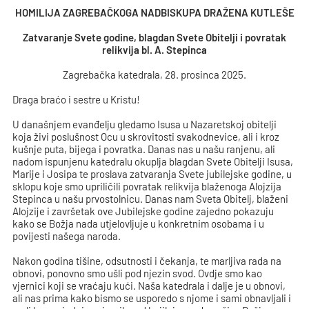
HOMILIJA ZAGREBAČKOGA NADBISKUPA DRAŽENA KUTLEŠE
Zatvaranje Svete godine, blagdan Svete Obitelji i povratak
relikvija bl. A. Stepinca
Zagrebačka katedrala, 28. prosinca 2025.
Draga braćo i sestre u Kristu!
U današnjem evanđelju gledamo Isusa u Nazaretskoj obitelji
koja živi poslušnost Ocu u skrovitosti svakodnevice, ali i kroz
kušnje puta, bijega i povratka. Danas nas u našu ranjenu, ali
nadom ispunjenu katedralu okuplja blagdan Svete Obitelji Isusa,
Marije i Josipa te proslava zatvaranja Svete jubilejske godine, u
sklopu koje smo upriličili povratak relikvija blaženoga Alojzija
Stepinca u našu prvostolnicu. Danas nam Sveta Obitelj, blaženi
Alojzije i završetak ove Jubilejske godine zajedno pokazuju
kako se Božja nada utjelovljuje u konkretnim osobama i u
povijesti našega naroda.
Nakon godina tišine, odsutnosti i čekanja, te marljiva rada na
obnovi, ponovno smo ušli pod njezin svod. Ovdje smo kao
vjernici koji se vraćaju kući. Naša katedrala i dalje je u obnovi,
ali nas prima kako bismo se usporedo s njome i sami obnavljali i