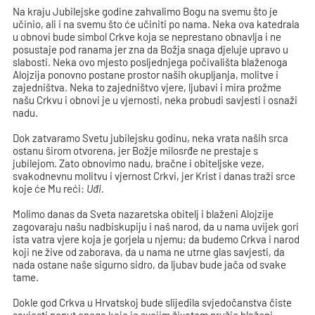
Na kraju Jubilejske godine zahvalimo Bogu na svemu što je
učinio, ali i na svemu što će učiniti po nama. Neka ova katedrala
u obnovi bude simbol Crkve koja se neprestano obnavlja i ne
posustaje pod ranama jer zna da Božja snaga djeluje upravo u
slabosti. Neka ovo mjesto posljednjega počivališta blaženoga
Alojzija ponovno postane prostor naših okupljanja, molitve i
zajedništva. Neka to zajedništvo vjere, ljubavi i mira prožme
našu Crkvu i obnovi je u vjernosti, neka probudi savjesti i osnaži
nadu.
Dok zatvaramo Svetu jubilejsku godinu, neka vrata naših srca
ostanu širom otvorena, jer Božje milosrđe ne prestaje s
jubilejom. Zato obnovimo nadu, bračne i obiteljske veze,
svakodnevnu molitvu i vjernost Crkvi, jer Krist i danas traži srce
koje će Mu reći:
Uđi.
Molimo danas da Sveta nazaretska obitelj i blaženi Alojzije
zagovaraju našu nadbiskupiju i naš narod, da u nama uvijek gori
ista vatra vjere koja je gorjela u njemu; da budemo Crkva i narod
koji ne žive od zaborava, da u nama ne utrne glas savjesti, da
nada ostane naše sigurno sidro, da ljubav bude jača od svake
tame.
Dokle god Crkva u Hrvatskoj bude slijedila svjedočanstva čiste