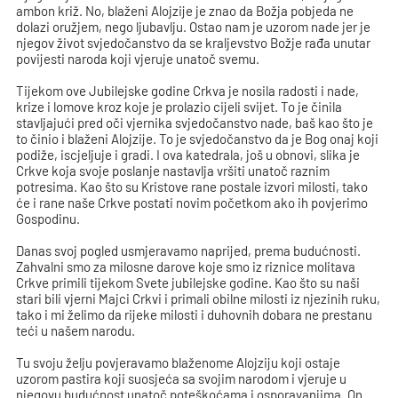
ambon križ. No, blaženi Alojzije je znao da Božja pobjeda ne
dolazi oružjem, nego ljubavlju. Ostao nam je uzorom nade jer je
njegov život svjedočanstvo da se kraljevstvo Božje rađa unutar
povijesti naroda koji vjeruje unatoč svemu.
Tijekom ove Jubilejske godine Crkva je nosila radosti i nade,
krize i lomove kroz koje je prolazio cijeli svijet. To je činila
stavljajući pred oči vjernika svjedočanstvo nade, baš kao što je
to činio i blaženi Alojzije. To je svjedočanstvo da je Bog onaj koji
podiže, iscjeljuje i gradi. I ova katedrala, još u obnovi, slika je
Crkve koja svoje poslanje nastavlja vršiti unatoč raznim
potresima. Kao što su Kristove rane postale izvori milosti, tako
će i rane naše Crkve postati novim početkom ako ih povjerimo
Gospodinu.
Danas svoj pogled usmjeravamo naprijed, prema budućnosti.
Zahvalni smo za milosne darove koje smo iz riznice molitava
Crkve primili tijekom Svete jubilejske godine. Kao što su naši
stari bili vjerni Majci Crkvi i primali obilne milosti iz njezinih ruku,
tako i mi želimo da rijeke milosti i duhovnih dobara ne prestanu
teći u našem narodu.
Tu svoju želju povjeravamo blaženome Alojziju koji ostaje
uzorom pastira koji suosjeća sa svojim narodom i vjeruje u
njegovu budućnost unatoč poteškoćama i osporavanjima. On