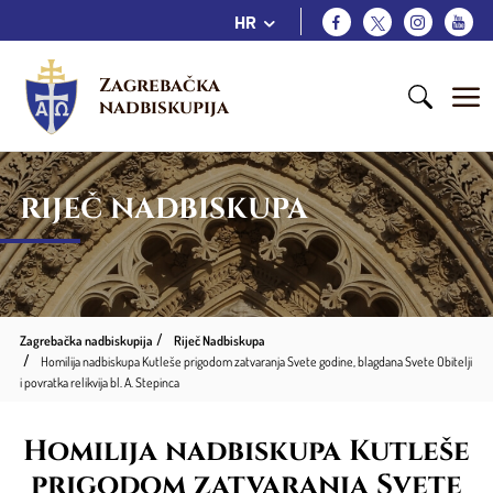
HR
Zagrebačka 
nadbiskupija
RIJEČ NADBISKUPA
Zagrebačka nadbiskupija
Riječ Nadbiskupa
Homilija nadbiskupa Kutleše prigodom zatvaranja Svete godine, blagdana Svete Obitelji
i povratka relikvija bl. A. Stepinca
Homilija nadbiskupa Kutleše
prigodom zatvaranja Svete