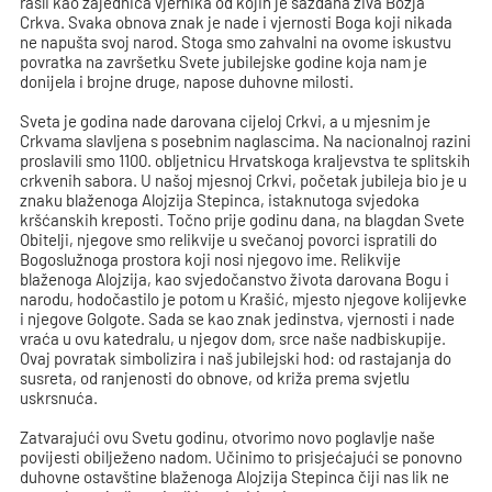
rasli kao zajednica vjernika od kojih je sazdana živa Božja
Crkva. Svaka obnova znak je nade i vjernosti Boga koji nikada
ne napušta svoj narod. Stoga smo zahvalni na ovome iskustvu
povratka na završetku Svete jubilejske godine koja nam je
donijela i brojne druge, napose duhovne milosti.
Sveta je godina nade darovana cijeloj Crkvi, a u mjesnim je
Crkvama slavljena s posebnim naglascima. Na nacionalnoj razini
proslavili smo 1100. obljetnicu Hrvatskoga kraljevstva te splitskih
crkvenih sabora. U našoj mjesnoj Crkvi, početak jubileja bio je u
znaku blaženoga Alojzija Stepinca, istaknutoga svjedoka
kršćanskih kreposti. Točno prije godinu dana, na blagdan Svete
Obitelji, njegove smo relikvije u svečanoj povorci ispratili do
Bogoslužnoga prostora koji nosi njegovo ime. Relikvije
blaženoga Alojzija, kao svjedočanstvo života darovana Bogu i
narodu, hodočastilo je potom u Krašić, mjesto njegove kolijevke
i njegove Golgote. Sada se kao znak jedinstva, vjernosti i nade
vraća u ovu katedralu, u njegov dom, srce naše nadbiskupije.
Ovaj povratak simbolizira i naš jubilejski hod: od rastajanja do
susreta, od ranjenosti do obnove, od križa prema svjetlu
uskrsnuća.
Zatvarajući ovu Svetu godinu, otvorimo novo poglavlje naše
povijesti obilježeno nadom. Učinimo to prisjećajući se ponovno
duhovne ostavštine blaženoga Alojzija Stepinca čiji nas lik ne