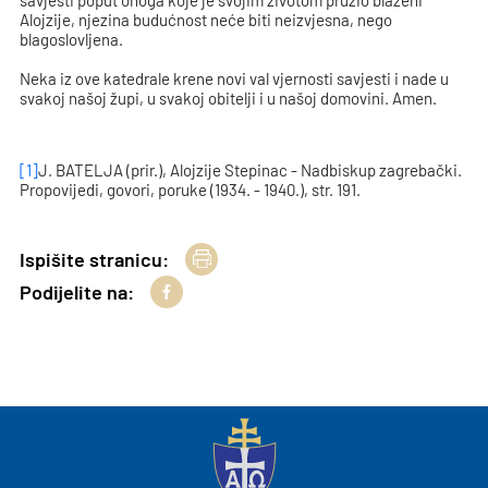
savjesti poput onoga koje je svojim životom pružio blaženi
Alojzije, njezina budućnost neće biti neizvjesna, nego
blagoslovljena.
Neka iz ove katedrale krene novi val vjernosti savjesti i nade u
svakoj našoj župi, u svakoj obitelji i u našoj domovini. Amen.
[1]
J. BATELJA (prir.), Alojzije Stepinac - Nadbiskup zagrebački.
Propovijedi, govori, poruke (1934. - 1940.), str. 191.
Ispišite stranicu:
Podijelite na: