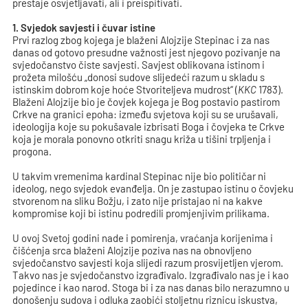
prestaje osvjetljavati, ali i preispitivati.
1. Svjedok savjesti i čuvar istine
Prvi razlog zbog kojega je blaženi Alojzije Stepinac i za nas
danas od gotovo presudne važnosti jest njegovo pozivanje na
svjedočanstvo čiste savjesti. Savjest oblikovana istinom i
prožeta milošću „donosi sudove slijedeći razum u skladu s
istinskim dobrom koje hoće Stvoriteljeva mudrost“ (
KKC
1783).
Blaženi Alojzije bio je čovjek kojega je Bog postavio pastirom
Crkve na granici epoha: između svjetova koji su se urušavali,
ideologija koje su pokušavale izbrisati Boga i čovjeka te Crkve
koja je morala ponovno otkriti snagu križa u tišini trpljenja i
progona.
U takvim vremenima kardinal Stepinac nije bio političar ni
ideolog, nego svjedok evanđelja. On je zastupao istinu o čovjeku
stvorenom na sliku Božju, i zato nije pristajao ni na kakve
kompromise koji bi istinu podredili promjenjivim prilikama.
U ovoj Svetoj godini nade i pomirenja, vraćanja korijenima i
čišćenja srca blaženi Alojzije poziva nas na obnovljeno
svjedočanstvo savjesti koja slijedi razum prosvijetljen vjerom.
Takvo nas je svjedočanstvo izgrađivalo. Izgrađivalo nas je i kao
pojedince i kao narod. Stoga bi i za nas danas bilo nerazumno u
donošenju sudova i odluka zaobići stoljetnu riznicu iskustva,