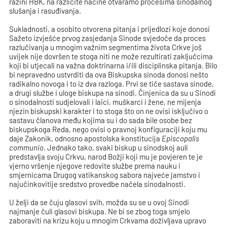
razini HBK, na različite načine otvaramo procesima sinodalnog
slušanja i rasuđivanja.
Sukladnosti, a osobito otvorena pitanja i prijedlozi koje donosi
Sažeto izvješće prvog zasjedanja Sinode svjedoče da proces
razlučivanja u mnogim važnim segmentima života Crkve još
uvijek nije dovršen te stoga niti ne može rezultirati zaključcima
koji bi utjecali na važna doktrinarna i/ili disciplinska pitanja. Bilo
bi nepravedno ustvrditi da ova Biskupska sinoda donosi nešto
radikalno novoga i to iz dva razloga. Prvi se tiče sastava sinode,
a drugi službe i uloge biskupa na sinodi. Činjenica da su u Sinodi
o sinodalnosti sudjelovali i laici, muškarci i žene, ne mijenja
njezin biskupski karakter i to stoga što on ne ovisi isključivo o
sastavu članova među kojima su i do sada bile osobe bez
biskupskoga Reda, nego ovisi o pravnoj konfiguraciji koju mu
daje Zakonik, odnosno apostolska konstitucija
Episcopalis
communio
. Jednako tako, svaki biskup u sinodskoj auli
predstavlja svoju Crkvu, narod Božji koji mu je povjeren te je
vjerno vršenje njegove redovite službe prema nauku i
smjernicama Drugog vatikanskog sabora najveće jamstvo i
najučinkovitije sredstvo provedbe načela sinodalnosti.
U želji da se čuju glasovi svih, možda su se u ovoj Sinodi
najmanje čuli glasovi biskupa. Ne bi se zbog toga smjelo
zaboraviti na krizu koju u mnogim Crkvama doživljava upravo