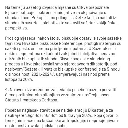
Na temelju Sažetog izvješća mjesne su Crkve prepoznale
ključne poticaje i pokrenule inicijative za uključivanje u
sinodalni hod. Prikupili smo priloge i sažetke koji su nastali iz
sinodalnih susreta i inicijativa te sastavili sažetak zaključaka i
perspektiva.
Prošlog mjeseca, nakon što su biskupije dostavile svoje sažetke
tajništvu Hrvatske biskupske konferencije, pristigli materijali su
sažeti i posloženi prema primljenim uputama. U Sažetak su u
nekim segmentima uključeni i zaključci i inicijative nedavno
održanih biskupijskih sinoda. Glavne naglaske sinodalnog
procesa u Hrvatskoj poslali smo mjerodavnom dikasteriju pod
naslovom "Sažetak Hrvatske biskupske konferencije za Sinodu
o sinodalnosti 2021.-2024.", usmjeravajući naš hod prema
listopadu 2024.
4.
Na ovom Izvanrednom zasjedanju posebnu pažnju posvetit
ćemo preliminarnim pitanjima vezanim za uređenje novog
Statuta Hrvatskoga Caritasa.
Poseban naglasak stavit će se na deklaraciju Dikasterija za
nauk vjere "
Dignitas infinita
", od 8. travnja 2024., koja govori o
temeljnim načelima kršćanske antropologije i neprocjenjivom
dostojanstvu svake ljudske osobe.