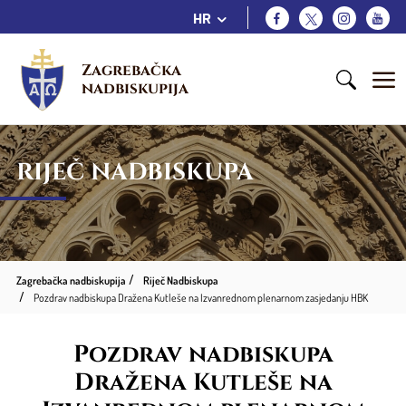
HR
Zagrebačka 
nadbiskupija
RIJEČ NADBISKUPA
Zagrebačka nadbiskupija
Riječ Nadbiskupa
Pozdrav nadbiskupa Dražena Kutleše na Izvanrednom plenarnom zasjedanju HBK
Pozdrav nadbiskupa
Dražena Kutleše na