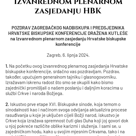
Izvanrednom plenarnom
zasjedanju HBK
POZDRAV ZAGREBAČKOG NADBISKUPA I PREDSJEDNIKA
HRVATSKE BISKUPSKE KONFERENCIJE DRAŽENA KUTLEŠE
na Izvanrednom plenarnom zasjedanju Hrvatske biskupske
konferencije
Zagreb, 6. lipnja 2024.
1.
Na početku ovog izvanrednog plenarnog zasjedanja Hrvatske
biskupske konferencije, srdačno vas pozdravljam. Pozdrav,
također, upućujem generalnom tajniku i glasnogovorniku.
Izražavam iskrenu radost što smo se okupili kako bismo
zajednički promišljali o našem poslanju i daljnjim koracima u
službi Crkve i naroda Božjega.
2.
Iskustvo prve etape XVI. Biskupske sinode, koja temom o
sinodalnosti kao i načinom svoga odvijanja aktualizira procese
rasuđivanja u koje je uključen cijeli Božji narod, iskustvo je
Crkve koja izražava spremnost čuti glas Duha koji joj govori dok
u njoj pokreće različite oblike karizmi i služenja. I sami se, u
zajedničkom hodu, kako u svojim mjesnim Crkvama, tako i na