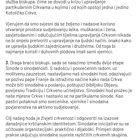
služba biskupa, čime se dovodi u krizu i upravljanje
partikularnim Crkvama
u kojima i od kojih opstoji jedna i jedina
Katolička Crkva
.
Vjerujem da smo svjesni da se željeno i nadasve korisno
otvaranje prostora sudjelovanju laika, muškaraca i žena,
savjetodavnim i odlučujućim tijelima upravljanja Crkvom nikada
ne bi smjelo pretvoriti u upravljanje na ljudski način, onako kako
se upravlja ljudskim zajednicama i društvima. Od toga bi
najmanje koristi i duhovnih plodova imali sami vjernici.
3.
Draga braćo biskupi, sada se nalazimo između dvije etape
Sinode o sinodalnosti. S radošću i posvećenim radom, uz
molitvenu zauzetost, nastavljamo naš sinodalni hod, odazivajući
se pozivu pape Franje da istražimo načine kako naša Crkva
može biti sinodalna u poslanju, poštujući biblijsku Objavu,
povijesnu Tradiciju i Crkveno učiteljstvo. Sinodalni hod prožeo je
naše mjesne Crkve i nastavio se na partikularne sinode. Kao
pastiri potaknuli smo svećenike, vjernike i sinodalna
povjerenstva na aktivno sudjelovanje.
Cilj našeg hoda je živjeti crkvenost i odgovoriti na izazove
današnjice kršćanskim identitetom. Sinodalne inicijative su se
očitovale organizacijski, praktično i dijaloški. Primjeri dobre
prakse uključuju sinodalne susrete različitih crkvenih skupina.