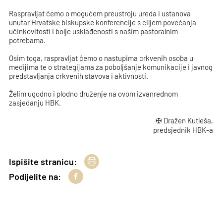
Raspravljat ćemo o mogućem preustroju ureda i ustanova
unutar Hrvatske biskupske konferencije s ciljem povećanja
učinkovitosti i bolje usklađenosti s našim pastoralnim
potrebama.
Osim toga, raspravljat ćemo o nastupima crkvenih osoba u
medijima te o strategijama za poboljšanje komunikacije i javnog
predstavljanja crkvenih stavova i aktivnosti.
Želim ugodno i plodno druženje na ovom izvanrednom
zasjedanju HBK.
✠ Dražen Kutleša,
predsjednik HBK-a
Ispišite stranicu:
Podijelite na: