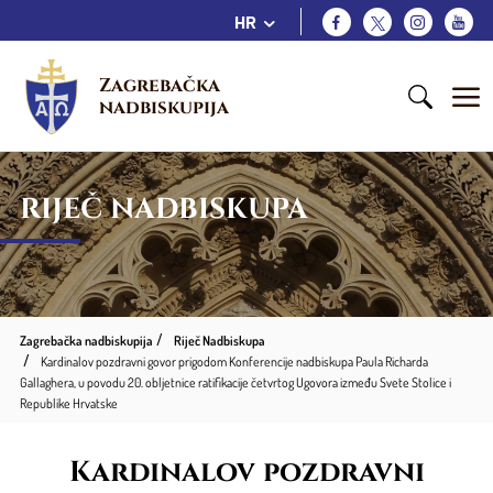
HR
Zagrebačka 
nadbiskupija
RIJEČ NADBISKUPA
Zagrebačka nadbiskupija
Riječ Nadbiskupa
Kardinalov pozdravni govor prigodom Konferencije nadbiskupa Paula Richarda
Gallaghera, u povodu 20. obljetnice ratifikacije četvrtog Ugovora između Svete Stolice i
Republike Hrvatske
Kardinalov pozdravni