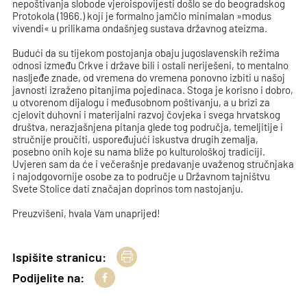
nepoštivanja slobode vjeroispovijesti došlo se do beogradskog
Protokola (1966.) koji je formalno jamčio minimalan »modus
vivendi« u prilikama ondašnjeg sustava državnog ateizma.
Budući da su tijekom postojanja obaju jugoslavenskih režima
odnosi između Crkve i države bili i ostali neriješeni, to mentalno
nasljeđe znade, od vremena do vremena ponovno izbiti u našoj
javnosti izraženo pitanjima pojedinaca. Stoga je korisno i dobro,
u otvorenom dijalogu i međusobnom poštivanju, a u brizi za
cjelovit duhovni i materijalni razvoj čovjeka i svega hrvatskog
društva, nerazjašnjena pitanja glede tog područja, temeljitije i
stručnije proučiti, uspoređujući iskustva drugih zemalja,
posebno onih koje su nama bliže po kulturološkoj tradiciji.
Uvjeren sam da će i večerašnje predavanje uvaženog stručnjaka
i najodgovornije osobe za to područje u Državnom tajništvu
Svete Stolice dati značajan doprinos tom nastojanju.
Preuzvišeni, hvala Vam unaprijed!
Ispišite stranicu:
Podijelite na: