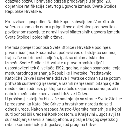
odazvao pozivu i prihvatio održati predavanje u prigodi 20.
obljetnice ratifikacije četvrtog Ugovora između Svete Stolice i
Republike Hrvatske.
Preuzvišeni gospodine Nadbiskupe, zahvaljujem Vam što ste
večeras s nama da nam u prigodi ove obljetnice progovorite o
povijesnom razvoju te naravi i svrsi bilateralnih ugovora između
Svete Stolice i pojedinih država.
Premda povijest odnosa Svete Stolice i Hrvatske počinje u
prvom tisućljeću kršćanstva, počevši već od stoljeća sedmog i
traju više od trinaest stoljeća, ipak su diplomatski odnosi
između Svete Stolice i Hrvatske u pravom smislu riječi
uspostavljeni tek 8. veljače 1992. godine, nakon osamostaljenja i
međunarodnog priznanja Republike Hrvatske. Predstavnici
Katoličke Crkve i suverene države Hrvatske odmah su se potom
prihvatili sustavnog rješavanja raznih neriješenih pitanja glede
međusobnih odnosa, poštujući načelo uzajamne suradnje, ali i
načelo međusobne neovisnosti države i Crkve.
U prošlom je stoljeću bilo više nastojanja sa strane Svete Stolice
i predstavnika Katoličke Crkve u hrvatskom narodu da se ti
odnosi urede. Nakon raspada Austro-Ugarske monarhije u kojoj
su ti odnosi bili uređeni Konkordatom, u Kraljevini Jugoslaviji ta
su nastojanja završila neuspjehom, a poslije Drugog svjetskog
rata u komunističkoj Jugoslaviji od progona Crkve i