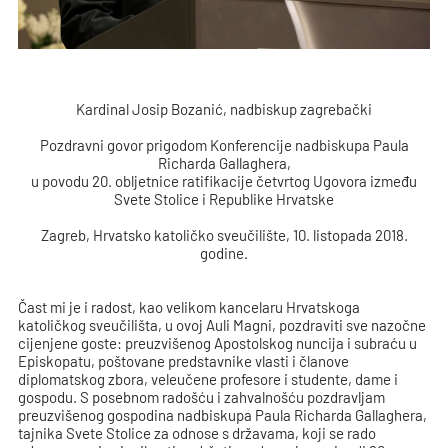
Kardinal Josip Bozanić, nadbiskup zagrebački
Pozdravni govor prigodom Konferencije nadbiskupa Paula
Richarda Gallaghera,
u povodu 20. obljetnice ratifikacije četvrtog Ugovora između
Svete Stolice i Republike Hrvatske
Zagreb, Hrvatsko katoličko sveučilište, 10. listopada 2018.
godine.
Čast mi je i radost, kao velikom kancelaru Hrvatskoga
katoličkog sveučilišta, u ovoj Auli Magni, pozdraviti sve nazočne
cijenjene goste: preuzvišenog Apostolskog nuncija i subraću u
Episkopatu, poštovane predstavnike vlasti i članove
diplomatskog zbora, veleučene profesore i studente, dame i
gospodu. S posebnom radošću i zahvalnošću pozdravljam
preuzvišenog gospodina nadbiskupa Paula Richarda Gallaghera,
tajnika Svete Stolice za odnose s državama, koji se rado