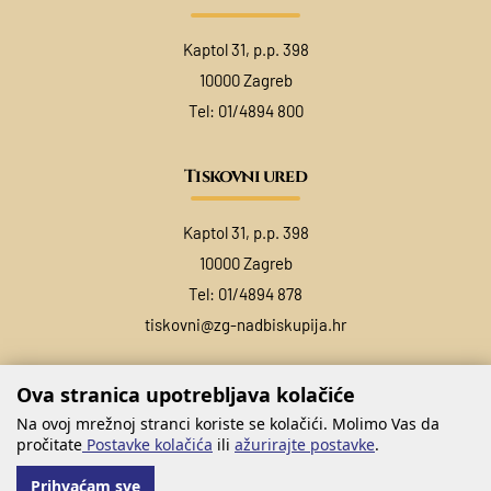
Kaptol 31, p.p. 398
10000 Zagreb
Tel:
01/4894 800
Tiskovni ured
Kaptol 31, p.p. 398
10000 Zagreb
Tel:
01/4894 878
tiskovni@zg-nadbiskupija.hr
Ova stranica upotrebljava kolačiće
Na ovoj mrežnoj stranci koriste se kolačići. Molimo Vas da
pročitate
Postavke kolačića
ili
ažurirajte postavke
.
Prihvaćam sve