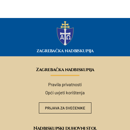
ZAGREBAČKA NADBISKUPIJA
Zagrebačka nadbiskupija
Pravila privatnosti
Opći uvjeti korištenja
PRIJAVA ZA SVEĆENIKE
Nadbiskupski duhovni stol