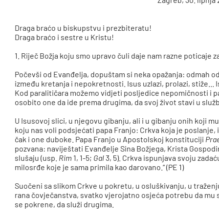
Draga braćo u biskupstvu i prezbiteratu!
Draga braćo i sestre u Kristu!
1. Riječ Božja koju smo upravo čuli daje nam razne poticaje z
Počevši od Evanđelja, dopuštam si neka opažanja: odmah od
između kretanja i nepokretnosti. Isus uzlazi, prolazi, stiže..
Kod paralitičara možemo vidjeti posljedice nepomičnosti i p
osobito one da ide prema drugima, da svoj život stavi u služ
U Isusovoj slici, u njegovu gibanju, ali i u gibanju onih koji 
koju nas voli podsjećati papa Franjo: Crkva koja je poslanje,
čak i one duboke. Papa Franjo u Apostolskoj konstituciji
Pra
pozvana: naviještati Evanđelje Sina Božjega, Krista Gospodin
slušaju (usp.
Rim
1, 1-5;
Gal
3, 5). Crkva ispunjava svoju zadaću
milosrđe koje je sama primila kao darovano.“ (PE 1)
Suočeni sa slikom Crkve u pokretu, u osluškivanju, u traženj
rana čovječanstva, svatko vjerojatno osjeća potrebu da mu s
se pokrene, da služi drugima.