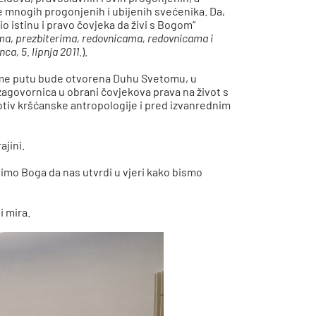
e mnogih progonjenih i ubijenih svećenika. Da,
nio istinu i pravo čovjeka da živi s Bogom“
pima, prezbiterima, redovnicama, redovnicama i
ca, 5. lipnja 2011.
).
kome putu bude otvorena Duhu Svetomu, u
zagovornica u obrani čovjekova prava na život s
tiv kršćanske antropologije i pred izvanrednim
jini.
mo Boga da nas utvrdi u vjeri kako bismo
i mira.