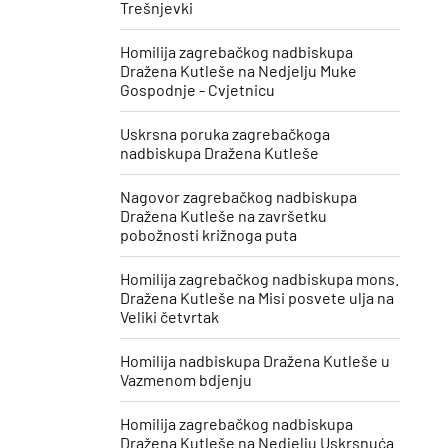
Trešnjevki
Homilija zagrebačkog nadbiskupa
Dražena Kutleše na Nedjelju Muke
Gospodnje - Cvjetnicu
Uskrsna poruka zagrebačkoga
nadbiskupa Dražena Kutleše
​Nagovor zagrebačkog nadbiskupa
Dražena Kutleše na završetku
pobožnosti križnoga puta
Homilija zagrebačkog nadbiskupa mons.
Dražena Kutleše na Misi posvete ulja na
Veliki četvrtak
Homilija nadbiskupa Dražena Kutleše u
Vazmenom bdjenju
Homilija zagrebačkog nadbiskupa
Dražena Kutleše na Nedjelju Uskrsnuća