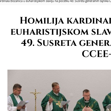
ardinala Bozanića u euharistijskom slavlju na početku 49. Susreta generalnih tajnika
Homilija kardina
euharistijskom sla
49. Susreta gener
CCEE