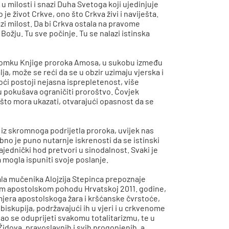
u milosti i snazi Duha Svetoga koji ujedinjuje
 život Crkve, ono što Crkva živi i naviješta.
azi milost. Da bi Crkva ostala na pravome
Božju. Tu sve počinje. Tu se nalazi istinska
odlomku Knjige proroka Amosa, u sukobu između
ja, može se reći da se u obzir uzimaju vjerska i
oći postoji nejasna isprepletenost, više
ju pokušava ograničiti proroštvo. Čovjek
što mora ukazati, otvarajući opasnost da se
z skromnoga podrijetla proroka, uvijek nas
no je puno nutarnje iskrenosti da se istinski
ajednički hod pretvori u sinodalnost. Svaki je
a mogla ispuniti svoje poslanje.
ala mučenika Alojzija Stepinca prepoznaje
vom apostolskom pohodu Hrvatskoj 2011. godine,
mjera apostolskoga žara i kršćanske čvrstoće,
h biskupija, podržavajući ih u vjeri i u crkvenome
nao se oduprijeti svakomu totalitarizmu, te u
Židova, pravoslavnih i svih progonjenih, a