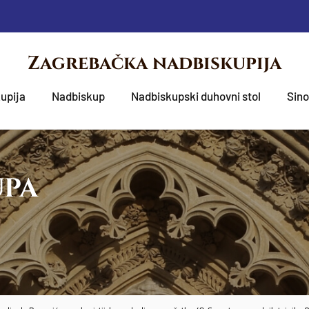
Zagrebačka nadbiskupija
upija
Nadbiskup
Nadbiskupski duhovni stol
Sin
UPA