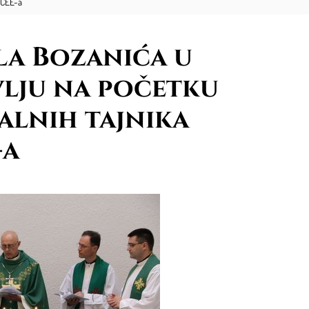
 CCEE-a
la Bozanića u
vlju na početku
alnih tajnika
-a