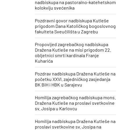
nadbiskupa na pastoralno-katehetskom
kolokviju svećenika
Pozdravni govor nadbiskupa Kutleše
prigodom Dana Katoličkog bogoslovnog
fakulteta Sveučilišta u Zagrebu
Propovijed zagrebačkog nadbiskupa
Dražena Kutleše na misi prigodom 22.
obljetnici smrti kardinala Franje
Kuharića
​Pozdrav nadbiskupa Dražena Kutleše na
početku XXVI. zajedničkog zasjedanja
BK BiH i HBK u Sarajevu
Homilija zagrebačkog nadbiskupa mons.
Dražena Kutleše na proslavi svetkovine
sv. Josipa u Karlovcu
Homilija nadbiskupa Dražena Kutleše na
proslavi svetkovine sv. Josipa ​na