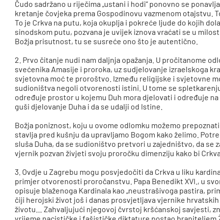
Čudo sadržano u riječima „ustani i hodi“ ponovno se ponavlja 
kretanje čovjeka prema Gospodinovu vazmenom otajstvu. To je
To je Crkva na putu, koja okuplja i pokreće ljude do kojih dol
sinodskom putu, pozvana je uvijek iznova vraćati se u milost 
Božja prisutnost, tu se susreće ono što je autentično.
2. Prvo čitanje nudi nam daljnja opažanja. U pročitanome 
svećenika Amasije i proroka, uz sudjelovanje izraelskoga kral
svjetovna moć te proroštvo. Između religijske i svjetovne m
sudioništva negoli otvorenosti istini. U tome se spletkaren
određuje prostor u kojemu Duh mora djelovati i određuje na 
guši djelovanje Duha i da se udalji od Istine.
Božja poniznost, koju u ovome odlomku možemo prepoznati i
stavlja pred kušnju da upravljamo Bogom kako želimo. Potreb
sluša Duha, da se sudioništvo pretvori u zajedništvo, da se z
vjernik pozvan živjeti svoju proročku dimenziju kako bi Crkv
3. Ovdje u Zagrebu mogu posvjedočiti da Crkva u liku kardin
primjer otvorenosti proročanstvu. Papa Benedikt XVI., u s
opisuje blaženoga Kardinala kao „neustrašivoga pastira, pri
čiji herojski život još i danas prosvjetljava vjernike hrvatski
životu… Zahvaljujući njegovoj čvrstoj kršćanskoj savjesti, z
vrijeme nacističke i fašističke diktature postao braniteljem 