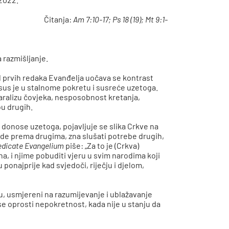
Čitanja:
Am 7:10-17; Ps 18 (19); Mt 9:1-
a razmišljanje.
 prvih redaka Evanđelja uočava se kontrast
. Isus je u stalnome pokretu i susreće uzetoga.
aralizu čovjeka, nesposobnost kretanja,
bu drugih.
mu donose uzetoga, pojavljuje se slika Crkve na
 ide prema drugima, zna slušati potrebe drugih,
edicate Evangelium
piše: „Za to je (Crkva)
a, i njime pobuditi vjeru u svim narodima koji
 ponajprije kad svjedoči, riječju i djelom,
u, usmjereni na razumijevanje i ublažavanje
e oprosti nepokretnost, kada nije u stanju da