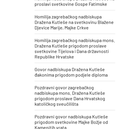
proslavi svetkovine Gospe Fatimske
Homilija zagrebačkog nadbiskupa
Dražena Kutleše na svetkovinu Blažene
Djevice Marije, Majke Crkve
Homilija zagrebačkog nadbiskupa mons.
Dražena Kutleše prigodom proslave
svetkovine Tijelova i Dana državnosti
Republike Hrvatske
Govor nadbiskupa Dražena Kutleše
đakonima prigodom podjele diploma
Pozdravni govor zagrebačkog
nadbiskupa mons. Dražena Kutleše
prigodom proslave Dana Hrvatskog
katoličkog sveučilišta
Pozdravni govor nadbiskupa Kutleše
prigodom svetkovine Majke Božje od
Kamenitih vrata