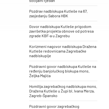
socijalni tjedan“
Pozdrav nadbiskupa Kutleše na 67.
zasjedanju Sabora HBK
Govor nadbiskupa Kutleše prigodom
završetka projekta obnove od potresa
zgrade KBF-a u Zagrebu
Korizmeni nagovor nadbiskupa Dražena
Kutleše redovnicama Zagrebačke
nadbiskupije
Pozdravni govor nadbiskupa Kutleše na
ređenju banjolučkog biskupa mons.
Željka Majića
Homilija zagrebačkog nadbiskupa mons.
Dražena Kutleše u Župi bl. Ivana Merza,
Zagreb-Špansko
Pozdravni govor zagrebačkog