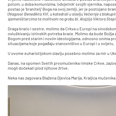
potom, u doba komunizma, 'odvjetnik' svojih vjernika, napos
postao je 'branitelj' Boga na ovoj zemlji, jer je postojano bra
(
Nagovor Benedikta XVI. u katedrali u slavlju Večernje s bisku
sjemeništarcima te molitvom na grobu bl. Alojzija Viktora Stepin
Draga braćo i sestre, molimo da Crkva u Europi na sinods
osluškivanju istinskih potreba braće. Molimo da bude Božja 
Bogom pred starim i novim ideologijama, odnosno onima pro
situacijama koje pogađaju stanovništvo u Europi i u svijetu.
U ovome euharistijskom slavlju posebno molimo za mir u Ukra
Danas, na spomen Svetih prvomučenika rimske Crkve, zazovi
mogli dočekati plod njihove žrtve.
Neka nas zagovara Blažena Djevica Marija, Kraljica mučenika 