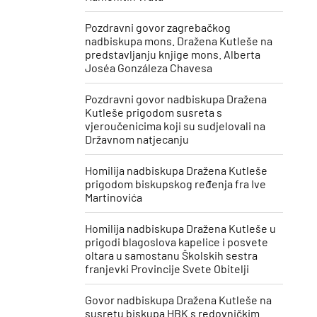
Pozdravni govor zagrebačkog
nadbiskupa mons. Dražena Kutleše na
predstavljanju knjige mons. Alberta
Joséa Gonzáleza Chavesa
Pozdravni govor nadbiskupa Dražena
Kutleše prigodom susreta s
vjeroučenicima koji su sudjelovali na
Državnom natjecanju
Homilija nadbiskupa Dražena Kutleše
prigodom biskupskog ređenja fra Ive
Martinovića
Homilija nadbiskupa Dražena Kutleše u
prigodi blagoslova kapelice i posvete
oltara u samostanu Školskih sestra
franjevki Provincije Svete Obitelji
Govor nadbiskupa Dražena Kutleše na
susretu biskupa HBK s redovničkim