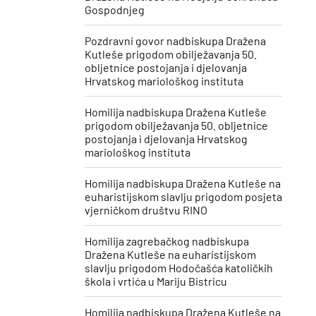
Gospodnjeg
Pozdravni govor nadbiskupa Dražena
Kutleše prigodom obilježavanja 50.
obljetnice postojanja i djelovanja
Hrvatskog mariološkog instituta
Homilija nadbiskupa Dražena Kutleše
prigodom obilježavanja 50. obljetnice
postojanja i djelovanja Hrvatskog
mariološkog instituta
Homilija nadbiskupa Dražena Kutleše na
euharistijskom slavlju prigodom posjeta
vjerničkom društvu RINO
Homilija zagrebačkog nadbiskupa
Dražena Kutleše na euharistijskom
slavlju prigodom Hodočašća katoličkih
škola i vrtića u Mariju Bistricu
Homilija nadbiskupa Dražena Kutleše na