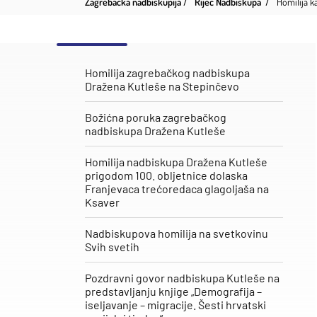
Zagrebačka nadbiskupija
Riječ Nadbiskupa
Homilija k
Homilija zagrebačkog nadbiskupa
Dražena Kutleše na Stepinčevo
Božićna poruka zagrebačkog
nadbiskupa Dražena Kutleše
Homilija nadbiskupa Dražena Kutleše
prigodom 100. obljetnice dolaska
Franjevaca trećoredaca glagoljaša na
Ksaver
Nadbiskupova homilija na svetkovinu
Svih svetih
Pozdravni govor nadbiskupa Kutleše na
predstavljanju knjige „Demografija –
iseljavanje – migracije. Šesti hrvatski