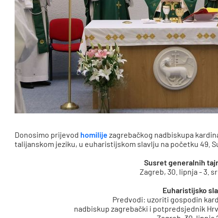
Donosimo prijevod
homilije
zagrebačkog nadbiskupa kardinal
talijanskom jeziku, u euharistijskom slavlju na početku 49.
Susret generalnih taj
Zagreb, 30. lipnja - 3. 
Euharistijsko sla
Predvodi: uzoriti gospodin kar
nadbiskup zagrebački i potpredsjednik Hr
Zagreb, 30. lipnja