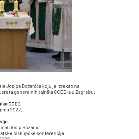
a Josipa Bozanića koju je izrekao na
 Susreta generalnih tajnika CCEE-a u Zagrebu:
nika CCEE
srpnja 2022.
vlje
dinal Josip Bozanić
vatske biskupske konferencije
 2022.