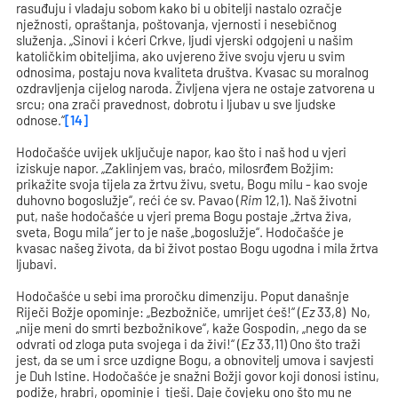
rasuđuju i vladaju sobom kako bi u obitelji nastalo ozračje
nježnosti, opraštanja, poštovanja, vjernosti i nesebičnog
služenja. „Sinovi i kćeri Crkve, ljudi vjerski odgojeni u našim
katoličkim obiteljima, ako uvjereno žive svoju vjeru u svim
odnosima, postaju nova kvaliteta društva. Kvasac su moralnog
ozdravljenja cijelog naroda. Življena vjera ne ostaje zatvorena u
srcu; ona zrači pravednost, dobrotu i ljubav u sve ljudske
odnose.“
[14]
Hodočašće uvijek uključuje napor, kao što i naš hod u vjeri
iziskuje napor. „Zaklinjem vas, braćo, milosrđem Božjim:
prikažite svoja tijela za žrtvu živu, svetu, Bogu milu - kao svoje
duhovno bogoslužje“, reći će sv. Pavao (
Rim
12,1). Naš životni
put, naše hodočašće u vjeri prema Bogu postaje „žrtva živa,
sveta, Bogu mila“ jer to je naše „bogoslužje“. Hodočašće je
kvasac našeg života, da bi život postao Bogu ugodna i mila žrtva
ljubavi.
Hodočašće u sebi ima proročku dimenziju. Poput današnje
Riječi Božje opominje: „Bezbožniče, umrijet ćeš!“ (
Ez
33,8) No,
„nije meni do smrti bezbožnikove“, kaže Gospodin, „nego da se
odvrati od zloga puta svojega i da živi!“ (
Ez
33,11) Ono što traži
jest, da se um i srce uzdigne Bogu, a obnovitelj umova i savjesti
je Duh Istine. Hodočašće je snažni Božji govor koji donosi istinu,
podiže, hrabri, opominje i tješi. Daje čovjeku ono što mu ne