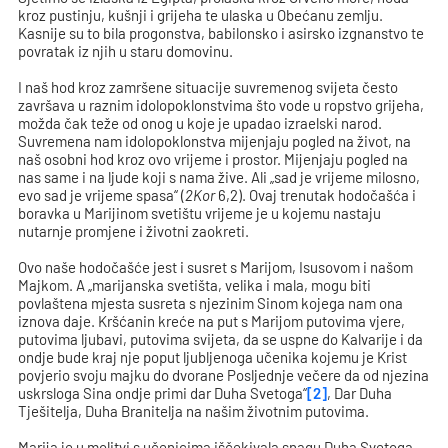
kroz pustinju, kušnji i grijeha te ulaska u Obećanu zemlju.
Kasnije su to bila progonstva, babilonsko i asirsko izgnanstvo te
povratak iz njih u staru domovinu.
I naš hod kroz zamršene situacije suvremenog svijeta često
završava u raznim idolopoklonstvima što vode u ropstvo grijeha,
možda čak teže od onog u koje je upadao izraelski narod.
Suvremena nam idolopoklonstva mijenjaju pogled na život, na
naš osobni hod kroz ovo vrijeme i prostor. Mijenjaju pogled na
nas same i na ljude koji s nama žive. Ali „sad je vrijeme milosno,
evo sad je vrijeme spasa“ (
2Kor
6,2). Ovaj trenutak hodočašća i
boravka u Marijinom svetištu vrijeme je u kojemu nastaju
nutarnje promjene i životni zaokreti.
Ovo naše hodočašće jest i susret s Marijom, Isusovom i našom
Majkom. A „marijanska svetišta, velika i mala, mogu biti
povlaštena mjesta susreta s njezinim Sinom kojega nam ona
iznova daje. Kršćanin kreće na put s Marijom putovima vjere,
putovima ljubavi, putovima svijeta, da se uspne do Kalvarije i da
ondje bude kraj nje poput ljubljenoga učenika kojemu je Krist
povjerio svoju majku do dvorane Posljednje večere da od njezina
uskrsloga Sina ondje primi dar Duha Svetoga“
[2]
, Dar Duha
Tješitelja, Duha Branitelja na našim životnim putovima.
Marija je u molitvi s učenicima iščekivala snagu Duha Svetoga,