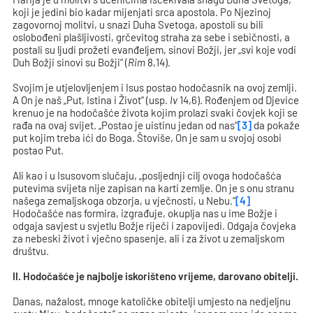
koji je jedini bio kadar mijenjati srca apostola. Po Njezinoj
zagovornoj molitvi, u snazi Duha Svetoga, apostoli su bili
oslobođeni plašljivosti, grčevitog straha za sebe i sebičnosti, a
postali su ljudi prožeti evanđeljem, sinovi Božji, jer „svi koje vodi
Duh Božji sinovi su Božji“ (
Rim
8,14).
Svojim je utjelovljenjem i Isus postao hodočasnik na ovoj zemlji.
A On je naš „Put, Istina i Život“ (usp.
Iv
14,6). Rođenjem od Djevice
krenuo je na hodočašće života kojim prolazi svaki čovjek koji se
rađa na ovaj svijet. „Postao je uistinu jedan od nas“
[3]
da pokaže
put kojim treba ići do Boga. Štoviše, On je sam u svojoj osobi
postao Put.
Ali kao i u Isusovom slučaju, „posljednji cilj ovoga hodočašća
putevima svijeta nije zapisan na karti zemlje. On je s onu stranu
našega zemaljskoga obzorja, u vječnosti, u Nebu.“
[4]
Hodočašće nas formira, izgrađuje, okuplja nas u ime Božje i
odgaja savjest u svjetlu Božje riječi i zapovijedi. Odgaja čovjeka
za nebeski život i vječno spasenje, ali i za život u zemaljskom
društvu.
II. Hodočašće je najbolje iskorišteno vrijeme, darovano obitelji.
Danas, nažalost, mnoge katoličke obitelji umjesto na nedjeljnu