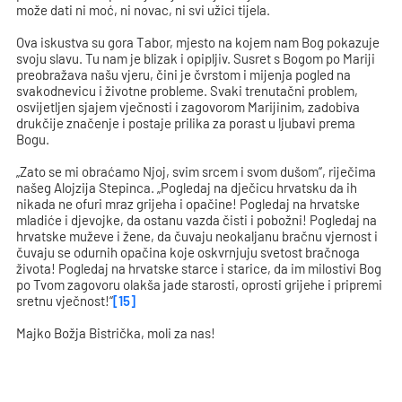
može dati ni moć, ni novac, ni svi užici tijela.
Ova iskustva su gora Tabor, mjesto na kojem nam Bog pokazuje
svoju slavu. Tu nam je blizak i opipljiv. Susret s Bogom po Mariji
preobražava našu vjeru, čini je čvrstom i mijenja pogled na
svakodnevicu i životne probleme. Svaki trenutačni problem,
osvijetljen sjajem vječnosti i zagovorom Marijinim, zadobiva
drukčije značenje i postaje prilika za porast u ljubavi prema
Bogu.
„Zato se mi obraćamo Njoj, svim srcem i svom dušom“, riječima
našeg Alojzija Stepinca. „Pogledaj na dječicu hrvatsku da ih
nikada ne ofuri mraz grijeha i opačine! Pogledaj na hrvatske
mladiće i djevojke, da ostanu vazda čisti i pobožni! Pogledaj na
hrvatske muževe i žene, da čuvaju neokaljanu bračnu vjernost i
čuvaju se odurnih opačina koje oskvrnjuju svetost bračnoga
života! Pogledaj na hrvatske starce i starice, da im milostivi Bog
po Tvom zagovoru olakša jade starosti, oprosti grijehe i pripremi
sretnu vječnost!“
[15]
Majko Božja Bistrička, moli za nas!