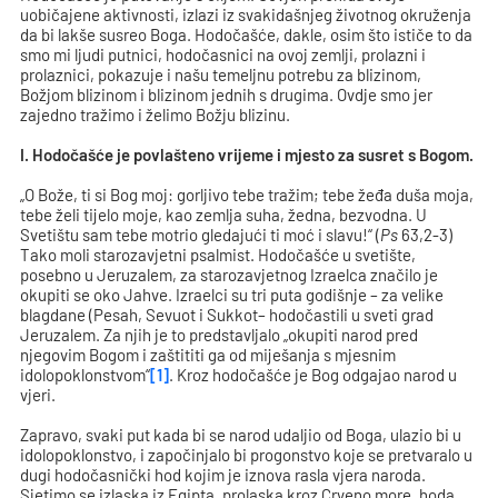
uobičajene aktivnosti, izlazi iz svakidašnjeg životnog okruženja
da bi lakše susreo Boga. Hodočašće, dakle, osim što ističe to da
smo mi ljudi putnici, hodočasnici na ovoj zemlji, prolazni i
prolaznici, pokazuje i našu temeljnu potrebu za blizinom,
Božjom blizinom i blizinom jednih s drugima. Ovdje smo jer
zajedno tražimo i želimo Božju blizinu.
I. Hodočašće je povlašteno vrijeme i mjesto za susret s Bogom.
„O Bože, ti si Bog moj: gorljivo tebe tražim; tebe žeđa duša moja,
tebe želi tijelo moje, kao zemlja suha, žedna, bezvodna. U
Svetištu sam tebe motrio gledajući ti moć i slavu!“ (
Ps
63,2-3)
Tako moli starozavjetni psalmist. Hodočašće u svetište,
posebno u Jeruzalem, za starozavjetnog Izraelca značilo je
okupiti se oko Jahve. Izraelci su tri puta godišnje – za velike
blagdane (Pesah, Sevuot i Sukkot– hodočastili u sveti grad
Jeruzalem. Za njih je to predstavljalo „okupiti narod pred
njegovim Bogom i zaštititi ga od miješanja s mjesnim
idolopoklonstvom“
[1]
. Kroz hodočašće je Bog odgajao narod u
vjeri.
Zapravo, svaki put kada bi se narod udaljio od Boga, ulazio bi u
idolopoklonstvo, i započinjalo bi progonstvo koje se pretvaralo u
dugi hodočasnički hod kojim je iznova rasla vjera naroda.
Sjetimo se izlaska iz Egipta, prolaska kroz Crveno more, hoda