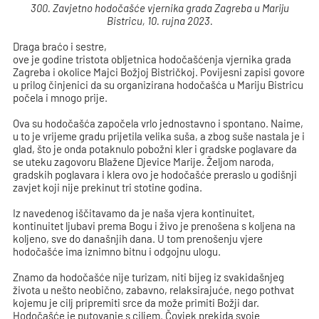
300. Zavjetno hodočašće vjernika grada Zagreba u Mariju
Bistricu, 10. rujna 2023.
Draga braćo i sestre,
ove je godine tristota obljetnica hodočašćenja vjernika grada
Zagreba i okolice Majci Božjoj Bistričkoj. Povijesni zapisi govore
u prilog činjenici da su organizirana hodočašća u Mariju Bistricu
počela i mnogo prije.
Ova su hodočašća započela vrlo jednostavno i spontano. Naime,
u to je vrijeme gradu prijetila velika suša, a zbog suše nastala je i
glad, što je onda potaknulo pobožni kler i gradske poglavare da
se uteku zagovoru Blažene Djevice Marije. Željom naroda,
gradskih poglavara i klera ovo je hodočašće preraslo u godišnji
zavjet koji nije prekinut tri stotine godina.
Iz navedenog iščitavamo da je naša vjera kontinuitet,
kontinuitet ljubavi prema Bogu i živo je prenošena s koljena na
koljeno, sve do današnjih dana. U tom prenošenju vjere
hodočašće ima iznimno bitnu i odgojnu ulogu.
Znamo da hodočašće nije turizam, niti bijeg iz svakidašnjeg
života u nešto neobično, zabavno, relaksirajuće, nego pothvat
kojemu je cilj pripremiti srce da može primiti Božji dar.
Hodočašće je putovanje s ciljem. Čovjek prekida svoje