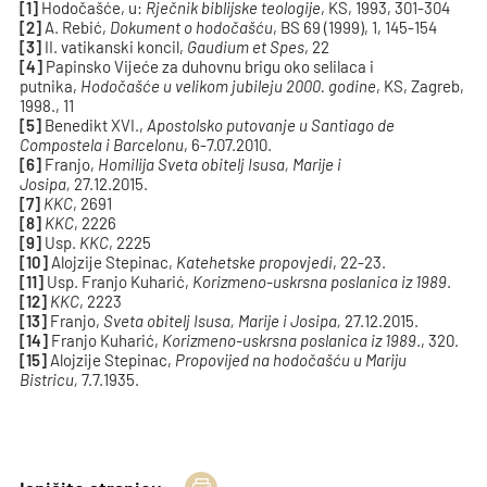
[
1
]
Hodočašće, u:
Rječnik biblijske teologije
, KS, 1993, 301-304
[
2
]
A. Rebić,
Dokument o hodočašću
, BS 69 (1999), 1, 145-154
[
3
]
II. vatikanski koncil,
Gaudium et Spes
, 22
[
4
]
Papinsko Vijeće za duhovnu brigu oko selilaca i
putnika,
Hodočašće u velikom jubileju 2000. godine
, KS, Zagreb,
1998., 11
[
5
]
Benedikt XVI.,
Apostolsko putovanje u Santiago de
Compostela i Barcelonu
, 6-7.07.2010.
[
6
]
Franjo,
Homilija
Sveta obitelj Isusa, Marije i
Josipa,
27.12.2015.
[
7
]
KKC
, 2691
[
8
]
KKC
, 2226
[
9
]
Usp.
KKC
, 2225
[1
0
]
Alojzije Stepinac,
Katehetske propovjedi
, 22-23.
[
11
]
Usp. Franjo Kuharić,
Korizmeno-uskrsna poslanica iz 1989
.
[
12
]
KKC
, 2223
[
13
]
Franjo,
Sveta obitelj Isusa, Marije i Josipa,
27.12.2015.
[
14
]
Franjo Kuharić,
Korizmeno-uskrsna poslanica iz 1989
., 320.
[
15
]
Alojzije Stepinac,
Propovijed na hodočašću u Mariju
Bistricu,
7.7.1935.