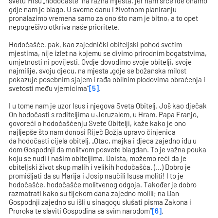
svetu Misu „hodočaste“ na razna mjesta, jer nam srce ide onamo
gdje nam je blago. U svome danu i životnom planiranju
pronalazimo vremena samo za ono što nam je bitno, a to opet
nepogrešivo otkriva naše prioritete.
Hodočašće, pak, kao zajednički obiteljski pohod svetim
mjestima, nije izlet na kojemu se divimo prirodnim bogatstvima,
umjetnosti ni povijesti. Ovdje dovodimo svoje obitelji, svoje
najmilije, svoju djecu, na mjesta „gdje se božanska milost
pokazuje posebnim sjajem i rađa obilnim plodovima obraćenja i
svetosti među vjernicima“
[5]
.
I u tome nam je uzor Isus i njegova Sveta Obitelj. Još kao dječak
On hodočasti s roditeljima u Jeruzalem, u Hram. Papa Franjo,
govoreći o hodočašćenju Svete Obitelji, kaže kako je ono
najljepše što nam donosi Riječ Božja upravo činjenica
da hodočasti cijela obitelj. „Otac, majka i djeca zajedno idu u
dom Gospodnji da molitvom posvete blagdan. To je važna pouka
koju se nudi i našim obiteljima. Doista, možemo reći da je
obiteljski život skup malih i velikih hodočašća. (…) Dobro je
promišljati da su Marija i Josip naučili Isusa moliti! I to je
hodočašće, hodočašće molitvenog odgoja. Također je dobro
razmatrati kako su tijekom dana zajedno molili; na Dan
Gospodnji zajedno su išli u sinagogu slušati pisma Zakona i
Proroka te slaviti Gospodina sa svim narodom“
[6]
.