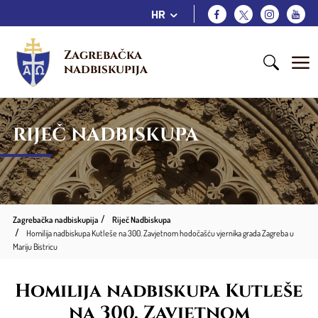
HR
Zagrebačka 
nadbiskupija
RIJEČ NADBISKUPA
Zagrebačka nadbiskupija
Riječ Nadbiskupa
Homilija nadbiskupa Kutleše na 300. Zavjetnom hodočašću vjernika grada Zagreba u
Mariju Bistricu
Homilija nadbiskupa Kutleše
na 300. Zavjetnom