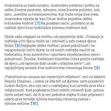
Hodočašća su tradicionalno, izvanredno sredstvo i prilika za
velike životne zaokrete, odnosno, nove životne početke. Isto
tako, „svetišta su hodočasnicima, koji traže svoja živa vrela,
izvanredna mjesta da 'kao Crkva' dožive pojedine oblike
kršćanske molitve“.
[7]
Na poseban način, potrebno je da
roditelji djeci kroz hodočašće prenesu molitveni duh.
Dijete valja odgajati za molitvu od najnježnije dobi. „Poslanje je
roditelja učiti djecu moliti se i otkrivati u sebi zvanje djece
Božje.“
[8]
Najljepše oblike molitve i prave pobožnosti i na
najspontaniji način dijete će od svojih roditelja naučiti na
hodočašću, kroz autentično i spontano svjedočanstvo vjere i
pobožnosti. Štoviše,
Katekizam
Katoličke Crkve
potiče roditelje
da djecu „od najranije dobi uvode u otajstva vjere“ i „od
najnježnijeg uzrasta čine sudionicima crkvenoga života.“
[9]
„Pobožnost se usisava već materinjim mlijekom“, reći će blaženi
Alojzije Stepinac. „Jedva će išta biti od djeteta, osim posebnim
čudom Božjim, ako nije već u roditeljskoj kući primilo prve klice
religioznosti. Kad pogledamo život tolikih crkvenih ljudi, gotovo
ćemo uvijek naći, da ih je već pobožna majka ili otac pripravio i
udario prve temelje njihova kasnijeg crkvenog zvanja i
njihove veličine.“
[10]