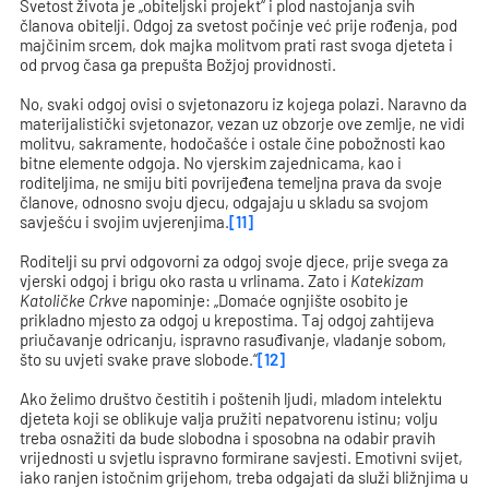
Svetost života je „obiteljski projekt“ i plod nastojanja svih
članova obitelji. Odgoj za svetost počinje već prije rođenja, pod
majčinim srcem, dok majka molitvom prati rast svoga djeteta i
od prvog časa ga prepušta Božjoj providnosti.
No, svaki odgoj ovisi o svjetonazoru iz kojega polazi. Naravno da
materijalistički svjetonazor, vezan uz obzorje ove zemlje, ne vidi
molitvu, sakramente, hodočašće i ostale čine pobožnosti kao
bitne elemente odgoja. No vjerskim zajednicama, kao i
roditeljima, ne smiju biti povrijeđena temeljna prava da svoje
članove, odnosno svoju djecu, odgajaju u skladu sa svojom
savješću i svojim uvjerenjima.
[11]
Roditelji su prvi odgovorni za odgoj svoje djece, prije svega za
vjerski odgoj i brigu oko rasta u vrlinama. Zato i
Katekizam
Katoličke Crkve
napominje: „Domaće ognjište osobito je
prikladno mjesto za odgoj u krepostima. Taj odgoj zahtijeva
priučavanje odricanju, ispravno rasuđivanje, vladanje sobom,
što su uvjeti svake prave slobode.“
[12]
Ako želimo društvo čestitih i poštenih ljudi, mladom intelektu
djeteta koji se oblikuje valja pružiti nepatvorenu istinu; volju
treba osnažiti da bude slobodna i sposobna na odabir pravih
vrijednosti u svjetlu ispravno formirane savjesti. Emotivni svijet,
iako ranjen istočnim grijehom, treba odgajati da služi bližnjima u