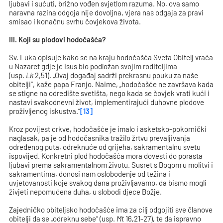
ljubavi i sućuti, brižno vođen svjetlom razuma. No, ova samo
naravna razina odgoja nije dovoljna, vjera nas odgaja za pravi
smisao i konačnu svrhu čovjekova života.
III. Koji su plodovi hodočašća?
Sv. Luka opisuje kako se na kraju hodočašća Sveta Obitelj vraća
u Nazaret gdje je Isus bio podložan svojim roditeljima
(usp.
Lk
2,51). „Ovaj događaj sadrži prekrasnu pouku za naše
obitelji“, kaže papa Franjo. Naime, „hodočašće ne završava kada
se stigne na odredište svetišta, nego kada se čovjek vrati kući i
nastavi svakodnevni život, implementirajući duhovne plodove
proživljenog iskustva.“
[13]
Kroz povijest crkve, hodočašće je imalo i asketsko-pokornički
naglasak, pa je od hodočasnika tražilo žrtvu prevaljivanja
određenog puta, odreknuće od grijeha, sakramentalnu svetu
ispovijed. Konkretni plod hodočašća mora dovesti do porasta
ljubavi prema sakramentalnom životu. Susret s Bogom u molitvi i
sakramentima, donosi nam oslobođenje od težina i
uvjetovanosti koje svakog dana proživljavamo, da bismo mogli
živjeti nepomućena duha, u slobodi djece Božje.
Zajedničko obiteljsko hodočašće ima za cilj odgojiti sve članove
obitelji da se „odreknu sebe“ (usp.
Mt
16,21-27), te da ispravno