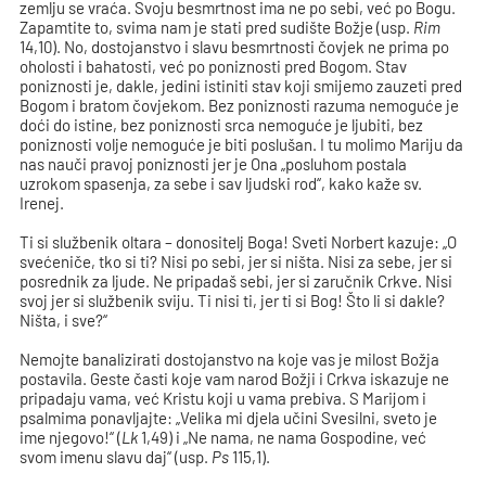
zemlju se vraća. Svoju besmrtnost ima ne po sebi, već po Bogu.
Zapamtite to, svima nam je stati pred sudište Božje (usp.
Rim
14,10). No, dostojanstvo i slavu besmrtnosti čovjek ne prima po
oholosti i bahatosti, već po poniznosti pred Bogom. Stav
poniznosti je, dakle, jedini istiniti stav koji smijemo zauzeti pred
Bogom i bratom čovjekom. Bez poniznosti razuma nemoguće je
doći do istine, bez poniznosti srca nemoguće je ljubiti, bez
poniznosti volje nemoguće je biti poslušan. I tu molimo Mariju da
nas nauči pravoj poniznosti jer je Ona „posluhom postala
uzrokom spasenja, za sebe i sav ljudski rod“, kako kaže sv.
Irenej.
Ti si službenik oltara – donositelj Boga! Sveti Norbert kazuje: „O
svećeniče, tko si ti? Nisi po sebi, jer si ništa. Nisi za sebe, jer si
posrednik za ljude. Ne pripadaš sebi, jer si zaručnik Crkve. Nisi
svoj jer si službenik sviju. Ti nisi ti, jer ti si Bog! Što li si dakle?
Ništa, i sve?“
Nemojte banalizirati dostojanstvo na koje vas je milost Božja
postavila. Geste časti koje vam narod Božji i Crkva iskazuje ne
pripadaju vama, već Kristu koji u vama prebiva. S Marijom i
psalmima ponavljajte: „Velika mi djela učini Svesilni, sveto je
ime njegovo!“ (
Lk
1,49) i „Ne nama, ne nama Gospodine, već
svom imenu slavu daj“ (usp.
Ps
115,1).