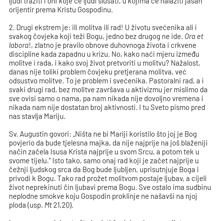
ljudi tražiti i oni koje će ljudi slušati, u kojima će nalaziti jasan
orijentir prema Kristu Gospodinu.
2. Drugi ekstrem je: ili molitva ili rad! U životu svećenika ali i
svakog čovjeka koji teži Bogu, jedno bez drugog ne ide.
Ora et
labora
!, zlatno je pravilo obnove duhovnoga života i crkvene
discipline kada zapadnu u krizu. No, kako naći mjeru između
molitve i rada, i kako svoj život pretvoriti u molitvu? Nažalost,
danas nije toliki problem čovjeku pretjerana molitva, već
odsustvo molitve. To je problem i svećenika. Pastoralni rad, a i
svaki drugi rad, bez molitve završava u aktivizmu jer mislimo da
sve ovisi samo o nama, pa nam nikada nije dovoljno vremena i
nikada nam nije dostatan broj aktivnosti. I tu Sveto pismo pred
nas stavlja Mariju.
Sv. Augustin govori: „Ništa ne bi Mariji koristilo što joj je Bog
povjerio da bude tjelesna majka, da nije najprije na još blaženiji
način začela Isusa Krista najprije u svom Srcu, a potom tek u
svome tijelu.“ Isto tako, samo onaj rad koji je začet najprije u
čežnji ljudskog srca da Bog bude ljubljen, uprisutnjuje Boga i
privodi k Bogu. Tako rad prožet molitvom postaje ljubav, a cijeli
život neprekinuti čin ljubavi prema Bogu. Sve ostalo ima sudbinu
neplodne smokve koju Gospodin proklinje ne našavši na njoj
ploda (usp.
Mt
21,20).