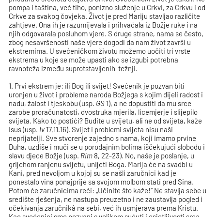
pompa i taština, već tiho, ponizno služenje u Crkvi, za Crkvu i od
Crkve za svakog čovjeka. Život je pred Mariju stavljao različite
zahtjeve. Ona ih je razumijevala i prihvaćala iz Božje ruke i na
njih odgovarala posluhom vjere. S druge strane, nama se često,
zbog nesavršenosti naše vjere dogodi da nam život završi u
ekstremima. U svećeničkom životu možemo uočiti tri vrste
ekstrema u koje se može upasti ako se izgubi potrebna
ravnoteža između suprotstavljenih težnji.
1. Prvi ekstrem je: ili Bog ili svijet! Svećenik je pozvan biti
uronjen u život i probleme naroda Božjega s kojim dijeli radost i
nadu, žalost i tjeskobu (usp.
GS
1), a ne dopustiti da mu srce
zarobe proračunatosti, dvostruka mjerila, licemjerje i slijepilo
svijeta. Kako to postići? Budite u svijetu, ali ne od svijeta, kaže
Isus (usp.
Iv
17,11.16). Svijet i problemi svijeta nisu naši
neprijatelji. Sve stvorenje zajedno s nama, koji imamo prvine
Duha, uzdiše i muči se u porođajnim bolima iščekujući slobodu i
slavu djece Božje (usp.
Rim
8, 22-23). No, naše je poslanje, u
grijehom ranjenu svijetu, unijeti Boga. Marija će na svadbi u
Kani, pred nevoljom u kojoj su se našli zaručnici kad je
ponestalo vina ponajprije sa svojom molbom stati pred Sina.
Potom će zaručnicima reći: „Učinite što kaže!“ Ne stavlja sebe u
središte rješenja, ne nastupa preuzetno i ne zaustavlja pogled i
očekivanja zaručnikâ na sebi, već ih usmjerava prema Kristu.
Kao svećenici smo pozvani s velikom sućuti i osjetljivosti srca