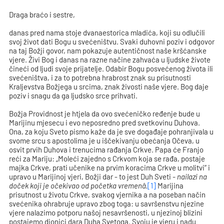
Draga braćo i sestre,
danas pred nama stoje dvanaestorica mladića, koji su odlučili
svoj život dati Bogu u svećeništvu. Svaki duhovni poziv i odgovor
na taj Božji govor, nam pokazuje autentičnost naše kršćanske
vjere. Živi Bog i danas na razne načine zahvaća u ljudske živote
čineći od ljudi svoje prijatelje. Odabir Bogu posvećenog života ili
svećeništva, i za to potrebna hrabrost znak su prisutnosti
Kraljevstva Božjega u srcima, znak živosti naše vjere. Bog daje
poziv i snagu da ga ljudsko srce prihvati.
Božja Providnost je htjela da ovo svećeničko ređenje bude u
Marijinu mjesecu i evo neposredno pred svetkovinu Duhova.
Ona, za koju Sveto pismo kaže da je sve događaje pohranjivala u
svome srcu s apostolima je u iščekivanju obećanja Očeva, u
osvit prvih Duhova i trenucima rađanja Crkve. Papa će Franjo
reći za Mariju: „Moleći zajedno s Crkvom koja se rađa, postaje
majka Crkve, prati učenike na prvim koracima Crkve u molitvi“ i
upravo u Marijinoj vjeri, Božji dar - to jest Duh Sveti
- nailazi na
doček koji je očekivao od početka vremenâ
.
[1]
Marijina
prisutnost u životu Crkve, svakog vjernika a na poseban način
svećenika ohrabruje upravo zbog toga: u savršenstvu njezine
vjere nalazimo potporu našoj nesavršenosti, u njezinoj blizini
postajemo dionici dara Duha Svetoga. Svoju je vjeru i nadu