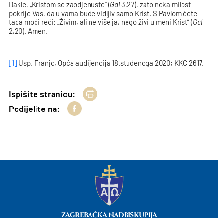
Dakle, „Kristom se zaodjenuste“ (
Gal
3,27), zato neka milost
pokrije Vas, da u vama bude vidljiv samo Krist. S Pavlom ćete
tada moći reći: „Živim, ali ne više ja, nego živi u meni Krist“ (
Gal
2,20). Amen.
[1]
Usp. Franjo, Opća audijencija 18.studenoga 2020; KKC 2617.
Ispišite stranicu:
Podijelite na:
ZAGREBAČKA NADBISKUPIJA