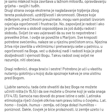
je samo mlakost koja završava u lažnom milosrđu, opravdavanju
grijeha – svojih i tuđih.
Drugi strana ovoga ekstrema je naglašavanje trpljenja zbog
tereta poslušnosti, uzdržljivosti i skromnosti. Obveze koje
ređenjem, pred Crkvom preuzimate, mogu vam postati izvorom
osjećaja ogorčenosti i frustracije. No, zapovijed je radost i ako
je prihvaćena u slobodi osposobljava za još dublju radost i
slobodu. Svijet će vas uvjeravati da su sve to nepotrebne i
prevelike žrtve. I ovdje se povežite s Marijom. Sve kreposti
potrebne svećeniku, nalaze se u njezinu prečistom srcu. Njezina
žrtva nije završila u viktimizmu i pretvaranju sebe u patnicu, u
ogorčenosti na Boga, već u dubokoj nadi i radosti koja je plod
dosljednosti i vjernosti Bogu. Takvu radost ovaj svijet ne
razumije, niti obećava.
Dragi ređenici, draga braćo i sestre! Potrebno je ući u vlastitu
nutarnju golotinju u kojoj duša spoznaje kakva je ona uistinu
pred Bogom.
Ljubite samoću, tada ćete shvatiti da bez Boga ne možete
učiniti ništa (
Iv
15,5) i da sve možete u Onome koji je vaša snaga
(
Fil
4,13). Samoća nas dovodi do prave istine o sebi. Latinska
etimologija riječi
čovjek
otkriva nam pravu istinu o čovjeku. Lat.
homo
– čovjek,
humus
– zemlja, od čega dolazi
humilitas
–
poniznost. Dakle, čovjek je biće prolaznosti, iz zemlje uzeto i u