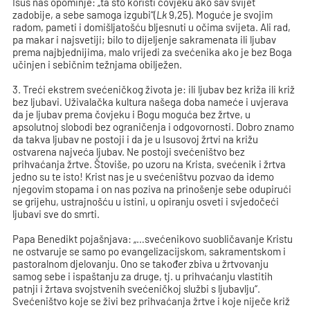
Isus nas opominje: „ta što koristi čovjeku ako sav svijet
zadobije, a sebe samoga izgubi“(
Lk
9,25). Moguće je svojim
radom, pameti i domišljatošću bljesnuti u očima svijeta. Ali rad,
pa makar i najsvetiji; bilo to dijeljenje sakramenata ili ljubav
prema najbjednijima, malo vrijedi za svećenika ako je bez Boga
učinjen i sebičnim težnjama obilježen.
3. Treći ekstrem svećeničkog života je: ili ljubav bez križa ili križ
bez ljubavi
.
Uživalačka kultura našega doba nameće i uvjerava
da je ljubav prema čovjeku i Bogu moguća bez žrtve, u
apsolutnoj slobodi bez ograničenja i odgovornosti. Dobro znamo
da takva ljubav ne postoji i da je u Isusovoj žrtvi na križu
ostvarena najveća ljubav. Ne postoji svećeništvo bez
prihvaćanja žrtve. Štoviše, po uzoru na Krista, svećenik i žrtva
jedno su te isto! Krist nas je u svećeništvu pozvao da idemo
njegovim stopama i on nas poziva na prinošenje sebe odupirući
se grijehu, ustrajnošću u istini, u opiranju osveti i svjedočeći
ljubavi sve do smrti.
Papa Benedikt pojašnjava: „…svećenikovo suobličavanje Kristu
ne ostvaruje se samo po evangelizacijskom, sakramentskom i
pastoralnom djelovanju. Ono se također zbiva u žrtvovanju
samog sebe i ispaštanju za druge, tj. u prihvaćanju vlastitih
patnji i žrtava svojstvenih svećeničkoj službi s ljubavlju“.
Svećeništvo koje se živi bez prihvaćanja žrtve i koje niječe križ