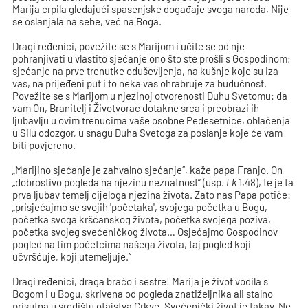
Marija crpila gledajući spasenjske događaje svoga naroda, Nije
se oslanjala na sebe, već na Boga.
Dragi ređenici, povežite se s Marijom i učite se od nje
pohranjivati u vlastito sjećanje ono što ste prošli s Gospodinom;
sjećanje na prve trenutke oduševljenja, na kušnje koje su iza
vas, na prijeđeni put i to neka vas ohrabruje za budućnost.
Povežite se s Marijom u njezinoj otvorenosti Duhu Svetomu: da
vam On, Branitelj i Životvorac dotakne srca i preobrazi ih
ljubavlju u ovim trenucima vaše osobne Pedesetnice, oblačenja
u Silu odozgor, u snagu Duha Svetoga za poslanje koje će vam
biti povjereno.
„Marijino sjećanje je zahvalno sjećanje“, kaže papa Franjo. On
„dobrostivo pogleda na njezinu neznatnost“ (usp.
Lk
1,48), te je ta
prva ljubav temelj cijeloga njezina života. Zato nas Papa potiče:
„prisjećajmo se svojih 'početaka', svojega početka u Bogu,
početka svoga kršćanskog života, početka svojega poziva,
početka svojeg svećeničkog života… Osjećajmo Gospodinov
pogled na tim početcima našega života, taj pogled koji
učvršćuje, koji utemeljuje.“
Dragi ređenici, draga braćo i sestre! Marija je život vodila s
Bogom i u Bogu, skrivena od pogleda znatiželjnika ali stalno
prisutna u središtu otajstva Crkve. Svećenički život je takav. Ne