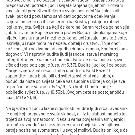
prepoznavati potrebe ljudi i svijeta ranjena grijehom. Pozvani
smo stajati pred Stvoriteljem u svojoj posredničkoj ulozi, ali
svaki put kad pokušamo sami dati odgovor na očekivanja
svijeta, umjesto da ih usmjerimo na Krista, postajem robovi
logike svijeta. Svijet, za koji će kardinal Sarah reći da ga ne valja
ljubiti, svijet je koji se izravno protivi Bogu, u ideologijama koje
niječu ljudsku narav i njezine zakone, uništavaju ljudske živote,
iskrivljuju i ruše moralna načela, obitelj i društvo. „To je ono“,
kaže on, „što nazivamo prilagodba duhu vremena, konformizam,
dogovor.“ Vi naprotiv, budite ljudi jasnoće, stava i moralnog
integriteta; tvoje
da
neka bude
da
, tvoje
ne
neka bude
ne
, sve
više od toga od zloga je (usp.
Mt
5,37). Budite ljudi koji će poput
Marije svijetu znati reći: „Treba učiniti što Krist kaže!“ I
zapamtite: kada biste bili od svijeta, svijet bi vas ljubio, ali
budući da niste od svijeta čeka vas sudbina Učitelja koji je sve
to prošao prije vas (usp.
Iv
15,19). No hrabri budite, on je
pobijedio svijet (usp.
Iv
16,33b). „Svojom ćete se postojanošću
spasiti“ (
Lk
21,19).
Ne bježite od ljudi u lažne sigurnosti. Budite ljudi srca. Svećenik
je onaj koji prepoznaje svoju slabost, ali iz te slabosti naučio je
trpjeti sa svojim narodom. Neka u vama povjereni vam vjernici
ne nađu ravnodušna i nezainteresirana čovjeka, već njihove
patnje nosite na svome srcu i u svojoj molitvi. Budite oni koje će