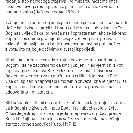
rađanja, kao najvećega otajstva. Po milosrđu možemo imati
iskustvo novoga rođenja, jer se po milosrđu čovjeka vraća u
puninu života« (
Božićna poruka 2015., 3
).
3.
U godini Izvanrednog jubileja milosrđa pozvani smo razmatrati
Božje lice i više se približiti Bogu koji je sama ljubav i milosrđe.
Bog nas uvijek čeka, prihvaća nas i oprašta nam, ako se iskreno
kajemo i odlučimo promijeniti svoj život. Bog nam po svom
milosrđu obnavlja nadu i daje novu mogućnost na putu našega
života, što najbolje doživimo u svetoj ispovijedi.
Stoga molim za sve nas da »trajno čeznemo za susretima s
Bogom i da ne zaboravimo da smo ljubljeni. Naš vjernički život
crpi snagu iz iskustva Božje blizine i nježnosti. U ovom se
Božićnom vremenu za to pruža puno prilika. Njegova je Riječ
više od ispisanih zapovijedi i moralnih obveza; ona je nježni Glas
koji prelama ljudsku samoću i tvrdoću srca, pozivajući nas da
odgovorimo – milosrđem.
Biti kršćanin i biti milosrdan istoznačnice su koje daju do znanja
da kršćani ne žive sebi, nego Bogu, i to ljubeći svoje bližnje.
Milosrđe je drugo ime za onu jedinu zapovijed o ljubavi prema
Bogu i bližnjima, u koju je Isus sažeo sve proročke navještaje i
starozavjetne zapovijedi (usp. Mt 7, 12).