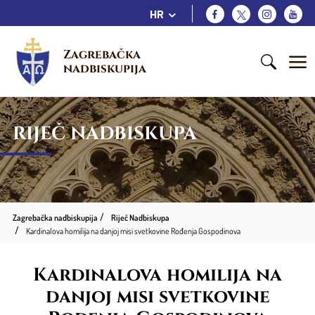
HR
Zagrebačka 
nadbiskupija
RIJEČ NADBISKUPA
Zagrebačka nadbiskupija
Riječ Nadbiskupa
Kardinalova homilija na danjoj misi svetkovine Rođenja Gospodinova
Kardinalova homilija na
danjoj misi svetkovine