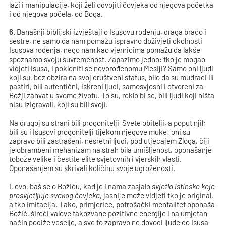
laži i manipulacije, koji želi odvojiti čovjeka od njegova početka
i od njegova počela, od Boga.
6.
Današnji biblijski izvještaji o Isusovu rođenju, draga braćo i
sestre, ne samo da nam pomažu ispravno doživjeti okolnosti
Isusova rođenja, nego nam kao vjernicima pomažu da lakše
spoznamo svoju suvremenost. Zapazimo jedno: tko je mogao
vidjeti Isusa, i pokloniti se novorođenomu Mesiji? Samo oni ljudi
koji su, bez obzira na svoj društveni status, bilo da su mudraci ili
pastiri, bili autentični, iskreni ljudi, samosvjesni i otvoreni za
Božji zahvat u svome životu. To su, reklo bi se, bili ljudi koji ništa
nisu izigravali, koji su bili svoji.
Na drugoj su strani bili progonitelji Svete obitelji, a poput njih
bili su i Isusovi progonitelji tijekom njegove muke: oni su
zapravo bili zastrašeni, nesretni ljudi, pod utjecajem Zloga, čiji
je obrambeni mehanizam na strah bila umišljenost, oponašanje
tobože velike i čestite elite svjetovnih i vjerskih vlasti.
Oponašanjem su skrivali količinu svoje ugroženosti.
I, evo, baš se o Božiću, kad je i nama zasjalo
svjetlo istinsko koje
prosvjetljuje svakog čovjeka
, jasnije može vidjeti tko je original,
a tko imitacija. Tako, primjerice, potrošački mentalitet oponaša
Božić, šireći valove takozvane pozitivne energije i na umjetan
način podiže veselje, a sve to zapravo ne dovodi ljude do Isusa