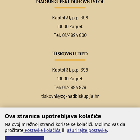
Nadbiskupski duhovni stol
Kaptol 31, p.p. 398
10000 Zagreb
Tel:
01/4894 800
Tiskovni ured
Kaptol 31, p.p. 398
10000 Zagreb
Tel:
01/4894 878
tiskovni@zg-nadbiskupija.hr
Ova stranica upotrebljava kolačiće
Na ovoj mrežnoj stranci koriste se kolačići. Molimo Vas da
pročitate
Postavke kolačića
ili
ažurirajte postavke
.