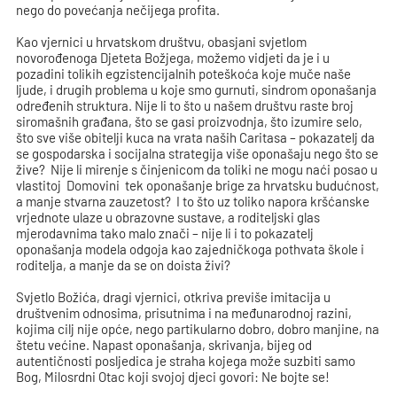
nego do povećanja nečijega profita.
Kao vjernici u hrvatskom društvu, obasjani svjetlom
novorođenoga Djeteta Božjega, možemo vidjeti da je i u
pozadini tolikih egzistencijalnih poteškoća koje muče naše
ljude, i drugih problema u koje smo gurnuti, sindrom oponašanja
određenih struktura. Nije li to što u našem društvu raste broj
siromašnih građana, što se gasi proizvodnja, što izumire selo,
što sve više obitelji kuca na vrata naših Caritasa – pokazatelj da
se gospodarska i socijalna strategija više oponašaju nego što se
žive? Nije li mirenje s činjenicom da toliki ne mogu naći posao u
vlastitoj Domovini tek oponašanje brige za hrvatsku budućnost,
a manje stvarna zauzetost? I to što uz toliko napora kršćanske
vrjednote ulaze u obrazovne sustave, a roditeljski glas
mjerodavnima tako malo znači – nije li i to pokazatelj
oponašanja modela odgoja kao zajedničkoga pothvata škole i
roditelja, a manje da se on doista živi?
Svjetlo Božića, dragi vjernici, otkriva previše imitacija u
društvenim odnosima, prisutnima i na međunarodnoj razini,
kojima cilj nije opće, nego partikularno dobro, dobro manjine, na
štetu većine. Napast oponašanja, skrivanja, bijeg od
autentičnosti posljedica je straha kojega može suzbiti samo
Bog, Milosrdni Otac koji svojoj djeci govori: Ne bojte se!