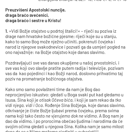
Preuzvišeni Apostolski nuncije,
draga braćo svećenici,
draga braćo i sestre u Kristu!
1.
»Vidi Božje otajstvo u podrtoj štalici!« – riječi su poziva iz
drage nam hrvatske božićne pjesme; riječi koje su u stanju,
kako to samo Bog može nježno učiniti, pokrenuti čovjeka i
narod iz njegove svakodnevice i pozvati ga da usmjeri pogled na
ono najvažnije: na Božje otajstvo koje danas slavimo.
Pozdravljajući sve vas danas okupljene u našoj prvostolnici, i
sve vas koji ovo slavlje pratite putem radija i televizije, pozivam
vas da kao pojedinci i kao Božji narod, doslovno prihvatimo taj
poziv na promatranje božićnoga otajstva.
Kako smo samo povlašteni time da nam je Bog dao
neprocjenjivo iskustvo: gledati u Boga svaki put kad gledamo u
Isusa, Sina koji je
otisak Očeva bića
, i koji je sam rekao da
tko
vidi njega, vidi i Oca
. Rođenje Sina Božjega, koje danas slavimo,
otkrivanje je čiste Božje ljubavi prema čovjeku, prema svima
nama koji tako često
ne vjerujemo dok ne vidimo.
A Bog nam je
dao da vidimo, i po prorocima obećao ljudima i narodima da će
svojim očima gledati u njegova Sina. Kolika nam je samo milost
dana da se s Njime možemo sjediniti u euharistiji!