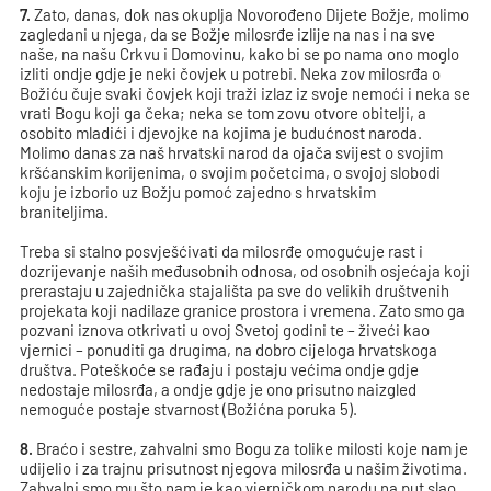
7.
Zato, danas, dok nas okuplja Novorođeno Dijete Božje, molimo
zagledani u njega, da se Božje milosrđe izlije na nas i na sve
naše, na našu Crkvu i Domovinu, kako bi se po nama ono moglo
izliti ondje gdje je neki čovjek u potrebi. Neka zov milosrđa o
Božiću čuje svaki čovjek koji traži izlaz iz svoje nemoći i neka se
vrati Bogu koji ga čeka; neka se tom zovu otvore obitelji, a
osobito mladići i djevojke na kojima je budućnost naroda.
Molimo danas za naš hrvatski narod da ojača svijest o svojim
kršćanskim korijenima, o svojim početcima, o svojoj slobodi
koju je izborio uz Božju pomoć zajedno s hrvatskim
braniteljima.
Treba si stalno posvješćivati da milosrđe omogućuje rast i
dozrijevanje naših međusobnih odnosa, od osobnih osjećaja koji
prerastaju u zajednička stajališta pa sve do velikih društvenih
projekata koji nadilaze granice prostora i vremena. Zato smo ga
pozvani iznova otkrivati u ovoj Svetoj godini te – živeći kao
vjernici – ponuditi ga drugima, na dobro cijeloga hrvatskoga
društva. Poteškoće se rađaju i postaju većima ondje gdje
nedostaje milosrđa, a ondje gdje je ono prisutno naizgled
nemoguće postaje stvarnost (Božićna poruka 5).
8.
Braćo i sestre, zahvalni smo Bogu za tolike milosti koje nam je
udijelio i za trajnu prisutnost njegova milosrđa u našim životima.
Zahvalni smo mu što nam je kao vjerničkom narodu na put slao