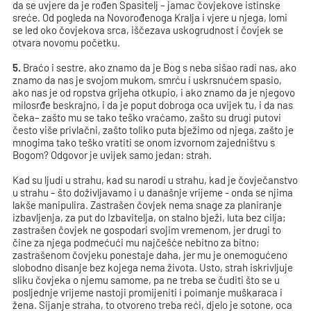
da se uvjere da je rođen Spasitelj – jamac čovjekove istinske
sreće. Od pogleda na Novorođenoga Kralja i vjere u njega, lomi
se led oko čovjekova srca, iščezava uskogrudnost i čovjek se
otvara novomu početku.
5.
Braćo i sestre, ako znamo da je Bog s neba sišao radi nas, ako
znamo da nas je svojom mukom, smrću i uskrsnućem spasio,
ako nas je od ropstva grijeha otkupio, i ako znamo da je njegovo
milosrđe beskrajno, i da je poput dobroga oca uvijek tu, i da nas
čeka– zašto mu se tako teško vraćamo, zašto su drugi putovi
često više privlačni, zašto toliko puta bježimo od njega, zašto je
mnogima tako teško vratiti se onom izvornom zajedništvu s
Bogom? Odgovor je uvijek samo jedan: strah.
Kad su ljudi u strahu, kad su narodi u strahu, kad je čovječanstvo
u strahu – što doživljavamo i u današnje vrijeme - onda se njima
lakše manipulira. Zastrašen čovjek nema snage za planiranje
izbavljenja, za put do Izbavitelja, on stalno bježi, luta bez cilja;
zastrašen čovjek ne gospodari svojim vremenom, jer drugi to
čine za njega podmećući mu najčešće nebitno za bitno;
zastrašenom čovjeku ponestaje daha, jer mu je onemogućeno
slobodno disanje bez kojega nema života. Usto, strah iskrivljuje
sliku čovjeka o njemu samome, pa ne treba se čuditi što se u
posljednje vrijeme nastoji promijeniti i poimanje muškaraca i
žena. Sijanje straha, to otvoreno treba reći, djelo je sotone, oca