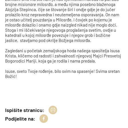
brojne
misionare milosrđa
, a među njima posebno blaženoga
Alojzija Stepinca, čije se štovanje širi i ondje gdje je do jučer
prolazilo kroz nepravedna i neutemeljena osporavanja. On nam
je ostao učitelj pouzdanja u Milosrđe, i čovjek po kojemu je
milosrđe dolazilo i onamo gdje naizgled nikad nije moglo doći.
Stoga i mi iščekivanje njegovoga proglašenja svetim, ovdje u
katedrali u kojoj milosrđe povezuje i njegov grob i božićne
jaslice, stavljamo pod okrilje Božjega milosrđa.
Zagledani u početak zemaljskoga hoda našega spasitelja Isusa
Krista, kličemo od radosti i zahvalnosti njegovoj Majci Presvetoj
Bogorodici Mariji, koja ga je rodila i nama predala.
Isuse, sveto Tvoje rođenje, bilo svim na spasenje! Svima sretan
Božić!
Ispišite stranicu:
Podijelite na: