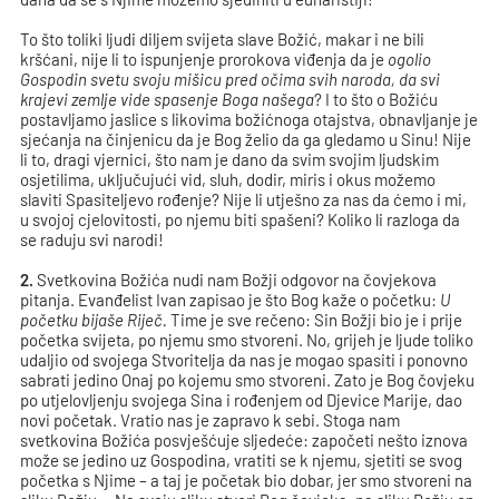
To što toliki ljudi diljem svijeta slave Božić, makar i ne bili
kršćani, nije li to ispunjenje prorokova viđenja da je
ogolio
Gospodin svetu svoju mišicu pred očima svih naroda, da svi
krajevi zemlje vide spasenje Boga našega
? I to što o Božiću
postavljamo jaslice s likovima božićnoga otajstva, obnavljanje je
sjećanja na činjenicu da je Bog želio da ga gledamo u Sinu! Nije
li to, dragi vjernici, što nam je dano da svim svojim ljudskim
osjetilima, uključujući vid, sluh, dodir, miris i okus možemo
slaviti Spasiteljevo rođenje? Nije li utješno za nas da ćemo i mi,
u svojoj cjelovitosti, po njemu biti spašeni? Koliko li razloga da
se raduju svi narodi!
2.
Svetkovina Božića nudi nam Božji odgovor na čovjekova
pitanja. Evanđelist Ivan zapisao je što Bog kaže o početku:
U
početku bijaše Riječ.
Time je sve rečeno: Sin Božji bio je i prije
početka svijeta, po njemu smo stvoreni. No, grijeh je ljude toliko
udaljio od svojega Stvoritelja da nas je mogao spasiti i ponovno
sabrati jedino Onaj po kojemu smo stvoreni. Zato je Bog čovjeku
po utjelovljenju svojega Sina i rođenjem od Djevice Marije, dao
novi početak. Vratio nas je zapravo k sebi. Stoga nam
svetkovina Božića posvješćuje sljedeće: započeti nešto iznova
može se jedino uz Gospodina, vratiti se k njemu, sjetiti se svog
početka s Njime – a taj je početak bio dobar, jer smo stvoreni na