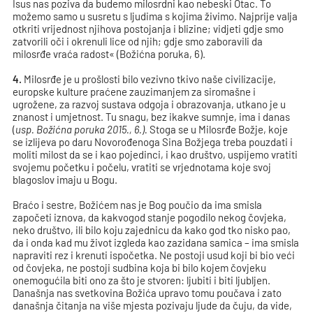
Isus nas poziva da budemo milosrdni kao nebeski Otac. To
možemo samo u susretu s ljudima s kojima živimo. Najprije valja
otkriti vrijednost njihova postojanja i blizine; vidjeti gdje smo
zatvorili oči i okrenuli lice od njih; gdje smo zaboravili da
milosrđe vraća radost« (Božićna poruka, 6).
4.
Milosrđe je u prošlosti bilo vezivno tkivo naše civilizacije,
europske kulture praćene zauzimanjem za siromašne i
ugrožene, za razvoj sustava odgoja i obrazovanja, utkano je u
znanost i umjetnost. Tu snagu, bez ikakve sumnje, ima i danas
(
usp. Božićna poruka 2015., 6.).
Stoga se u Milosrđe Božje, koje
se izlijeva po daru Novorođenoga Sina Božjega treba pouzdati i
moliti milost da se i kao pojedinci, i kao društvo, uspijemo vratiti
svojemu početku i počelu, vratiti se vrjednotama koje svoj
blagoslov imaju u Bogu.
Braćo i sestre, Božićem nas je Bog poučio da ima smisla
započeti iznova, da kakvogod stanje pogodilo nekog čovjeka,
neko društvo, ili bilo koju zajednicu da kako god tko nisko pao,
da i onda kad mu život izgleda kao zazidana samica – ima smisla
napraviti rez i krenuti ispočetka. Ne postoji usud koji bi bio veći
od čovjeka, ne postoji sudbina koja bi bilo kojem čovjeku
onemogućila biti ono za što je stvoren: ljubiti i biti ljubljen.
Današnja nas svetkovina Božića upravo tomu poučava i zato
današnja čitanja na više mjesta pozivaju ljude da čuju, da vide,