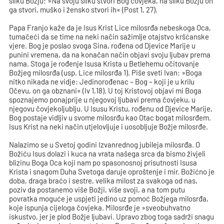
sliku Božju: »Na svoju sliku stvori Bog čovjeka, na sliku Božju on
ga stvori, muško i žensko stvori ih« (Post 1, 27).
Papa Franjo kaže da je Isus Krist Lice milosrđa nebeskoga Oca,
tumačeći da se time na neki način sažimlje otajstvo kršćanske
vjere. Bog je poslao svoga Sina, rođena od Djevice Marije u
punini vremena, da na konačan način objavi svoju ljubav prema
nama. Stoga je rođenje Isusa Krista u Betlehemu očitovanje
Božjeg milosrđa (usp. Lice milosrđa 1). Piše sveti Ivan: »Boga
nitko nikada ne vidje: Jedinorođenac – Bog – koji je u krilu
Očevu, on ga obznani« (Iv 1,18). U toj Kristovoj objavi mi Boga
spoznajemo ponajprije u njegovoj ljubavi prema čovjeku, u
njegovu čovjekoljublju. U Isusu Kristu, rođenu od Djevice Marije,
Bog postaje vidljiv u svome milosrđu kao Otac bogat milosrđem.
Isus Krist na neki način utjelovljuje i uosobljuje Božje milosrđe.
Nalazimo se u Svetoj godini Izvanrednog jubileja milosrđa. O
Božiću Isus dolazi i kuca na vrata našega srca da bismo živjeli
blizinu Boga Oca koji nam po spasonosnoj prisutnosti Isusa
Krista i snagom Duha Svetoga daruje oproštenje i mir. Božićno je
doba, draga braćo i sestre, velika milost za svakoga od nas,
poziv da postanemo više Božji, više svoji, a na tom putu
povratka moguće je uspjeti jedino uz pomoć Božjega milosrđa,
koje ispunja cijeloga čovjeka. Milosrđe je »sveobuhvatno
iskustvo, jer je plod Božje ljubavi. Upravo zbog toga sadrži snagu