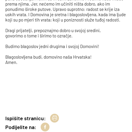
prema njima. Jer, nećemo im učiniti ništa dobro, ako im
ponudimo široke putove. Upravo suprotno: radost se krije iza
uskih vrata. I Domovina je sretna i blagoslovljena, kada ima ljude
koji su po mjeri tih vrata; koji u poniznosti služe tuđoj radosti.
Dragi prijatelji, prepoznajmo dobro u svojoj sredini,
govorimo o tome i širimo to ozračje.
Budimo blagoslov jedni drugima i svojoj Domovini!
Blagoslovljena budi, domovino naša Hrvatska!
Amen.
Ispišite stranicu:
Podijelite na: