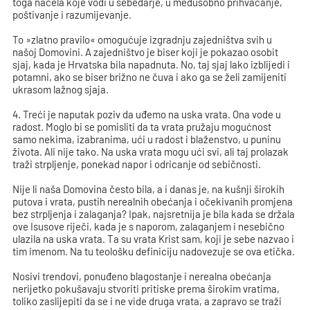
toga načela koje vodi u sebedarje, u međusobno prihvaćanje,
poštivanje i razumijevanje.
To »zlatno pravilo« omogućuje izgradnju zajedništva svih u
našoj Domovini. A zajedništvo je biser koji je pokazao osobit
sjaj, kada je Hrvatska bila napadnuta. No, taj sjaj lako izblijedi i
potamni, ako se biser brižno ne čuva i ako ga se želi zamijeniti
ukrasom lažnog sjaja.
4. Treći je naputak poziv da uđemo na uska vrata. Ona vode u
radost. Moglo bi se pomisliti da ta vrata pružaju mogućnost
samo nekima, izabranima, ući u radost i blaženstvo, u puninu
života. Ali nije tako. Na uska vrata mogu ući svi, ali taj prolazak
traži strpljenje, ponekad napor i odricanje od sebičnosti.
Nije li naša Domovina često bila, a i danas je, na kušnji širokih
putova i vrata, pustih nerealnih obećanja i očekivanih promjena
bez strpljenja i zalaganja? Ipak, najsretnija je bila kada se držala
ove Isusove riječi, kada je s naporom, zalaganjem i nesebično
ulazila na uska vrata. Ta su vrata Krist sam, koji je sebe nazvao i
tim imenom. Na tu teološku definiciju nadovezuje se ova etička.
Nosivi trendovi, ponuđeno blagostanje i nerealna obećanja
nerijetko pokušavaju stvoriti pritiske prema širokim vratima,
toliko zaslijepiti da se i ne vide druga vrata, a zapravo se traži