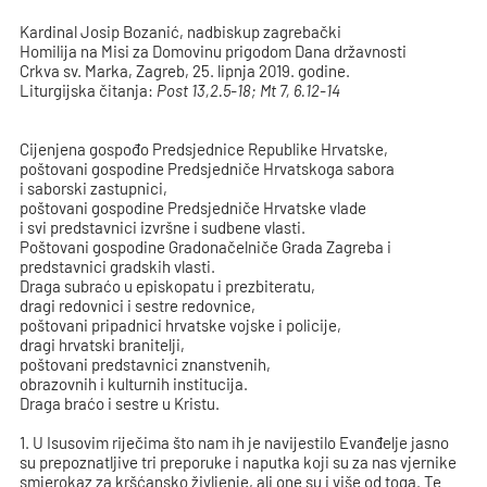
Kardinal Josip Bozanić, nadbiskup zagrebački
Homilija na Misi za Domovinu prigodom Dana državnosti
Crkva sv. Marka, Zagreb, 25. lipnja 2019. godine.
Liturgijska čitanja:
Post 13,2.5-18; Mt 7, 6.12-14
Cijenjena gospođo Predsjednice Republike Hrvatske,
poštovani gospodine Predsjedniče Hrvatskoga sabora
i saborski zastupnici,
poštovani gospodine Predsjedniče Hrvatske vlade
i svi predstavnici izvršne i sudbene vlasti.
Poštovani gospodine Gradonačelniče Grada Zagreba i
predstavnici gradskih vlasti.
Draga subraćo u episkopatu i prezbiteratu,
dragi redovnici i sestre redovnice,
poštovani pripadnici hrvatske vojske i policije,
dragi hrvatski branitelji,
poštovani predstavnici znanstvenih,
obrazovnih i kulturnih institucija.
Draga braćo i sestre u Kristu.
1. U Isusovim riječima što nam ih je navijestilo Evanđelje jasno
su prepoznatljive tri preporuke i naputka koji su za nas vjernike
smjerokaz za kršćansko življenje, ali one su i više od toga. Te