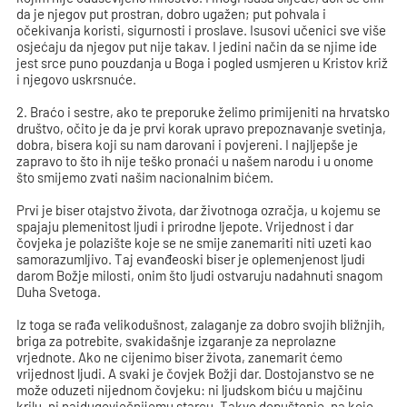
da je njegov put prostran, dobro ugažen; put pohvala i
očekivanja koristi, sigurnosti i proslave. Isusovi učenici sve više
osjećaju da njegov put nije takav. I jedini način da se njime ide
jest srce puno pouzdanja u Boga i pogled usmjeren u Kristov križ
i njegovo uskrsnuće.
2. Braćo i sestre, ako te preporuke želimo primijeniti na hrvatsko
društvo, očito je da je prvi korak upravo prepoznavanje svetinja,
dobra, bisera koji su nam darovani i povjereni. I najljepše je
zapravo to što ih nije teško pronaći u našem narodu i u onome
što smijemo zvati našim nacionalnim bićem.
Prvi je biser otajstvo života, dar životnoga ozračja, u kojemu se
spajaju plemenitost ljudi i prirodne ljepote. Vrijednost i dar
čovjeka je polazište koje se ne smije zanemariti niti uzeti kao
samorazumljivo. Taj evanđeoski biser je oplemenjenost ljudi
darom Božje milosti, onim što ljudi ostvaruju nadahnuti snagom
Duha Svetoga.
Iz toga se rađa velikodušnost, zalaganje za dobro svojih bližnjih,
briga za potrebite, svakidašnje izgaranje za neprolazne
vrjednote. Ako ne cijenimo biser života, zanemarit ćemo
vrijednost ljudi. A svaki je čovjek Božji dar. Dostojanstvo se ne
može oduzeti nijednom čovjeku: ni ljudskom biću u majčinu
krilu, ni najdugovječnijemu starcu. Takvo dopuštenje, na koje