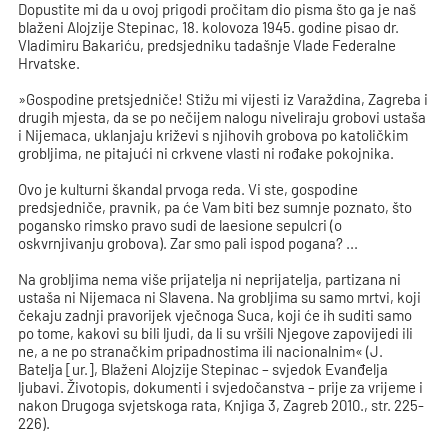
Dopustite mi da u ovoj prigodi pročitam dio pisma što ga je naš
blaženi Alojzije Stepinac, 18. kolovoza 1945. godine pisao dr.
Vladimiru Bakariću, predsjedniku tadašnje Vlade Federalne
Hrvatske.
»Gospodine pretsjedniče! Stižu mi vijesti iz Varaždina, Zagreba i
drugih mjesta, da se po nečijem nalogu niveliraju grobovi ustaša
i Nijemaca, uklanjaju križevi s njihovih grobova po katoličkim
grobljima, ne pitajući ni crkvene vlasti ni rođake pokojnika.
Ovo je kulturni škandal prvoga reda. Vi ste, gospodine
predsjedniče, pravnik, pa će Vam biti bez sumnje poznato, što
pogansko rimsko pravo sudi de laesione sepulcri (o
oskvrnjivanju grobova). Zar smo pali ispod pogana? ...
Na grobljima nema više prijatelja ni neprijatelja, partizana ni
ustaša ni Nijemaca ni Slavena. Na grobljima su samo mrtvi, koji
čekaju zadnji pravorijek vječnoga Suca, koji će ih suditi samo
po tome, kakovi su bili ljudi, da li su vršili Njegove zapovijedi ili
ne, a ne po stranačkim pripadnostima ili nacionalnim« (J.
Batelja [ur.], Blaženi Alojzije Stepinac – svjedok Evanđelja
ljubavi. Životopis, dokumenti i svjedočanstva – prije za vrijeme i
nakon Drugoga svjetskoga rata, Knjiga 3, Zagreb 2010., str. 225-
226).