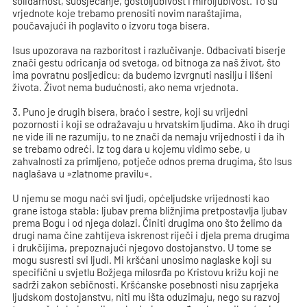
solidarnost, suosjećanje, gostoljubivost i miroljubivost. To su
vrjednote koje trebamo prenositi novim naraštajima,
poučavajući ih poglavito o izvoru toga bisera.
Isus upozorava na razboritost i razlučivanje. Odbacivati biserje
znači gestu odricanja od svetoga, od bitnoga za naš život, što
ima povratnu posljedicu: da budemo izvrgnuti nasilju i lišeni
života. Život nema budućnosti, ako nema vrjednota.
3. Puno je drugih bisera, braćo i sestre, koji su vrijedni
pozornosti i koji se odražavaju u hrvatskim ljudima. Ako ih drugi
ne vide ili ne razumiju, to ne znači da nemaju vrijednosti i da ih
se trebamo odreći. Iz tog dara u kojemu vidimo sebe, u
zahvalnosti za primljeno, potječe odnos prema drugima, što Isus
naglašava u »zlatnome pravilu«.
U njemu se mogu naći svi ljudi, općeljudske vrijednosti kao
grane istoga stabla: ljubav prema bližnjima pretpostavlja ljubav
prema Bogu i od njega dolazi. Činiti drugima ono što želimo da
drugi nama čine zahtijeva iskrenost riječi i djela prema drugima
i drukčijima, prepoznajući njegovo dostojanstvo. U tome se
mogu susresti svi ljudi. Mi kršćani unosimo naglaske koji su
specifični u svjetlu Božjega milosrđa po Kristovu križu koji ne
sadrži zakon sebičnosti. Kršćanske posebnosti nisu zaprjeka
ljudskom dostojanstvu, niti mu išta oduzimaju, nego su razvoj