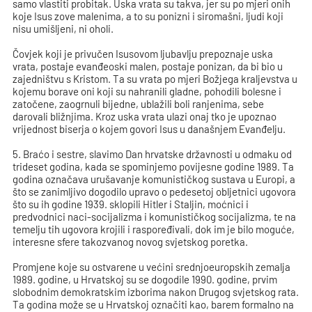
samo vlastiti probitak. Uska vrata su takva, jer su po mjeri onih
koje Isus zove malenima, a to su ponizni i siromašni, ljudi koji
nisu umišljeni, ni oholi.
Čovjek koji je privučen Isusovom ljubavlju prepoznaje uska
vrata, postaje evanđeoski malen, postaje ponizan, da bi bio u
zajedništvu s Kristom. Ta su vrata po mjeri Božjega kraljevstva u
kojemu borave oni koji su nahranili gladne, pohodili bolesne i
zatočene, zaogrnuli bijedne, ublažili boli ranjenima, sebe
darovali bližnjima. Kroz uska vrata ulazi onaj tko je upoznao
vrijednost biserja o kojem govori Isus u današnjem Evanđelju.
5. Braćo i sestre, slavimo Dan hrvatske državnosti u odmaku od
trideset godina, kada se spominjemo povijesne godine 1989. Ta
godina označava urušavanje komunističkog sustava u Europi, a
što se zanimljivo dogodilo upravo o pedesetoj obljetnici ugovora
što su ih godine 1939. sklopili Hitler i Staljin, moćnici i
predvodnici naci-socijalizma i komunističkog socijalizma, te na
temelju tih ugovora krojili i raspoređivali, dok im je bilo moguće,
interesne sfere takozvanog novog svjetskog poretka.
Promjene koje su ostvarene u većini srednjoeuropskih zemalja
1989. godine, u Hrvatskoj su se dogodile 1990. godine, prvim
slobodnim demokratskim izborima nakon Drugog svjetskog rata.
Ta godina može se u Hrvatskoj označiti kao, barem formalno na