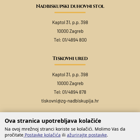
Nadbiskupski duhovni stol
Kaptol 31, p.p. 398
10000 Zagreb
Tel:
01/4894 800
Tiskovni ured
Kaptol 31, p.p. 398
10000 Zagreb
Tel:
01/4894 878
tiskovni@zg-nadbiskupija.hr
Ova stranica upotrebljava kolačiće
Na ovoj mrežnoj stranci koriste se kolačići. Molimo Vas da
pročitate
Postavke kolačića
ili
ažurirajte postavke
.