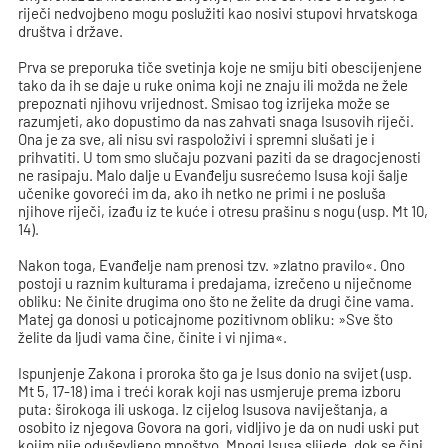
riječi nedvojbeno mogu poslužiti kao nosivi stupovi hrvatskoga
društva i države.
Prva se preporuka tiče svetinja koje ne smiju biti obescijenjene
tako da ih se daje u ruke onima koji ne znaju ili možda ne žele
prepoznati njihovu vrijednost. Smisao tog izrijeka može se
razumjeti, ako dopustimo da nas zahvati snaga Isusovih riječi.
Ona je za sve, ali nisu svi raspoloživi i spremni slušati je i
prihvatiti. U tom smo slučaju pozvani paziti da se dragocjenosti
ne rasipaju. Malo dalje u Evanđelju susrećemo Isusa koji šalje
učenike govoreći im da, ako ih netko ne primi i ne posluša
njihove riječi, izađu iz te kuće i otresu prašinu s nogu (usp. Mt 10,
14).
Nakon toga, Evanđelje nam prenosi tzv. »zlatno pravilo«. Ono
postoji u raznim kulturama i predajama, izrečeno u niječnome
obliku: Ne činite drugima ono što ne želite da drugi čine vama.
Matej ga donosi u poticajnome pozitivnom obliku: »Sve što
želite da ljudi vama čine, činite i vi njima«.
Ispunjenje Zakona i proroka što ga je Isus donio na svijet (usp.
Mt 5, 17-18) ima i treći korak koji nas usmjeruje prema izboru
puta: širokoga ili uskoga. Iz cijelog Isusova naviještanja, a
osobito iz njegova Govora na gori, vidljivo je da on nudi uski put
kojim nije oduševljeno mnoštvo. Mnogi Isusa slijede, dok se čini