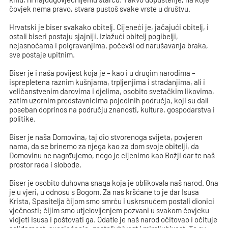
čovjek nema pravo, stvara pustoš svake vrste u društvu.
Hrvatski je biser svakako obitelj. Cijeneći je, jačajući obitelj, i
ostali biseri postaju sjajniji. Izlažući obitelj pogibelji,
nejasnoćama i poigravanjima, počevši od narušavanja braka,
sve postaje upitnim.
Biser je i naša povijest koja je – kao i u drugim narodima –
isprepletena raznim kušnjama, trpljenjima i stradanjima, ali i
veličanstvenim darovima i djelima, osobito svetačkim likovima,
zatim uzornim predstavnicima pojedinih područja, koji su dali
poseban doprinos na području znanosti, kulture, gospodarstva i
politike.
Biser je naša Domovina, taj dio stvorenoga svijeta, povjeren
nama, da se brinemo za njega kao za dom svoje obitelji, da
Domovinu ne nagrđujemo, nego je cijenimo kao Božji dar te naš
prostor rada i slobode.
Biser je osobito duhovna snaga koja je oblikovala naš narod. Ona
je u vjeri, u odnosu s Bogom. Za nas kršćane to je dar Isusa
Krista, Spasitelja čijom smo smrću i uskrsnućem postali dionici
vječnosti; čijim smo utjelovljenjem pozvani u svakom čovjeku
vidjeti Isusa i poštovati ga. Odatle je naš narod očitovao i očituje