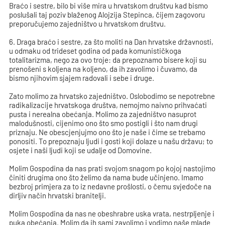
Braćo i sestre, bilo bi više mira u hrvatskom društvu kad bismo
poslušali taj poziv blaženog Alojzija Stepinca, čijem zagovoru
preporučujemo zajedništvo u hrvatskom društvu.
6. Draga braćo i sestre, za što moliti na Dan hrvatske državnosti,
u odmaku od trideset godina od pada komunističkoga
totalitarizma, nego za ovo troje: da prepoznamo bisere koji su
prenošeni s koljena na koljeno, da ih zavolimo i čuvamo, da
bismo njihovim sjajem radovali i sebe i druge.
Zato molimo za hrvatsko zajedništvo. Oslobodimo se nepotrebne
radikalizacije hrvatskoga društva, nemojmo naivno prihvaćati
pusta i nerealna obećanja. Molimo za zajedništvo nasuprot
malodušnosti, cijenimo ono što smo postigli i što nam drugi
priznaju. Ne obescjenjujmo ono što je naše i čime se trebamo
ponositi. To prepoznaju ljudi i gosti koji dolaze u našu državu; to
osjete i naši ljudi koji se udalje od Domovine.
Molim Gospodina da nas prati svojom snagom po kojoj nastojimo
činiti drugima ono što želimo da nama bude učinjeno. Imamo
bezbroj primjera za to iz nedavne prošlosti, o čemu svjedoče na
dirljiv način hrvatski branitelji.
Molim Gospodina da nas ne obeshrabre uska vrata, nestrpljenje i
puka obećanja. Molim da ih sami zavolimo i vodimo naše mlade