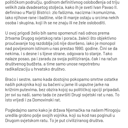
političkom području, godinom definitivnog oslobođenja od triju
velikih zala dvadesetog stoljeća, kako ih je sveti Ivan Pavao II.
definirao u Mariji Bistrici: zlo fašizma, nacizma i komunizma,
iako njihove rane i baštine, više ili manje ostaju u srcima nekih
osoba i skupina, koji ih se ne znaju ili ne žele osloboditi.
U ovoj prigodi želio bih samo spomenuti naš odnos prema
žrtvama Drugog svjetskog rata i poraća, žaleći što objektivno
proučavanje tog razdoblja još nije dovršeno, iako je monopol
nad povijesnom istinom u nas prestao 1990. godine. Čini se da
nekima, i s desne i s lijeve strane, odgovara to stanje. Tako
nalaze posao, pa i zaradu za svoja politiziranja, čak i na račun
društvenog budžeta, a time samo unose nepotrebnu
radikalizaciju u hrvatsko društvo.
Braćo i sestre, samo kada dostojno pokopamo smrtne ostatke
naših pokojnika koji su bačeni u jame ili usputne jarke na
križnim putevima, bez obzira kojoj su političkoj opciji pripadali,
jer svi su naši, samo tada će završiti Drugi svjetski rat u nas. To
isto vrijedi i za Domovinski rat.
Pogledajmo samo kako je država Njemačka na našem Mirogoju
uredila grobno polje svojih vojnika, koji su kod nas poginuli u
Drugom svjetskom ratu. To je put civiliziranog društva.