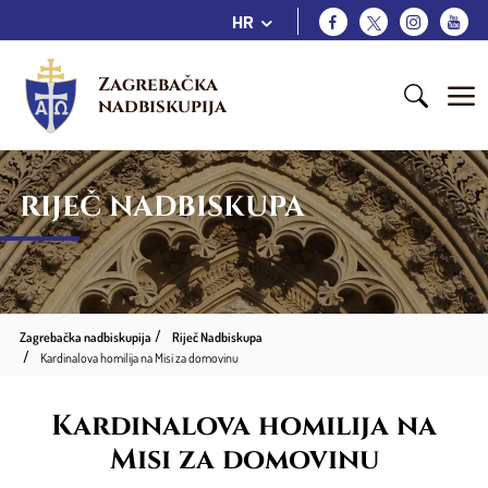
HR
Zagrebačka 
nadbiskupija
RIJEČ NADBISKUPA
Zagrebačka nadbiskupija
Riječ Nadbiskupa
Kardinalova homilija na Misi za domovinu
Kardinalova homilija na
Misi za domovinu