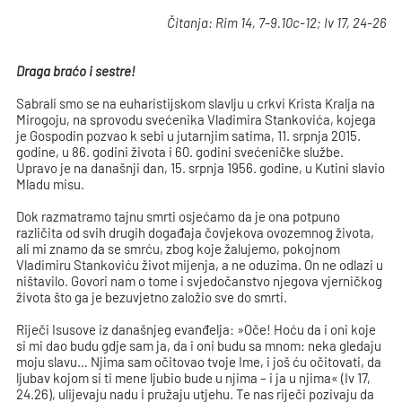
Čitanja: Rim 14, 7-9.10c-12; Iv 17, 24-26
Draga braćo i sestre!
Sabrali smo se na euharistijskom slavlju u crkvi Krista Kralja na
Mirogoju, na sprovodu svećenika Vladimira Stankovića, kojega
je Gospodin pozvao k sebi u jutarnjim satima, 11. srpnja 2015.
godine, u 86. godini života i 60. godini svećeničke službe.
Upravo je na današnji dan, 15. srpnja 1956. godine, u Kutini slavio
Mladu misu.
Dok razmatramo tajnu smrti osjećamo da je ona potpuno
različita od svih drugih događaja čovjekova ovozemnog života,
ali mi znamo da se smrću, zbog koje žalujemo, pokojnom
Vladimiru Stankoviću život mijenja, a ne oduzima. On ne odlazi u
ništavilo. Govori nam o tome i svjedočanstvo njegova vjerničkog
života što ga je bezuvjetno založio sve do smrti.
Riječi Isusove iz današnjeg evanđelja: »Oče! Hoću da i oni koje
si mi dao budu gdje sam ja, da i oni budu sa mnom: neka gledaju
moju slavu… Njima sam očitovao tvoje Ime, i još ću očitovati, da
ljubav kojom si ti mene ljubio bude u njima – i ja u njima« (Iv 17,
24.26), ulijevaju nadu i pružaju utjehu. Te nas riječi pozivaju da