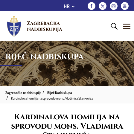
HR
Zagrebačka 
nadbiskupija
RIJEČ NADBISKUPA
Zagrebačka nadbiskupija
Riječ Nadbiskupa
Kardinalova homilija na sprovodu mons. Vladimira Stankovića
Kardinalova homilija na
sprovodu mons. Vladimira