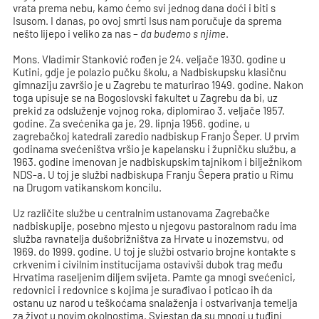
vrata prema nebu, kamo ćemo svi jednog dana doći i biti s
Isusom. I danas, po ovoj smrti Isus nam poručuje da sprema
nešto lijepo i veliko za nas –
da budemo s njime
.
Mons. Vladimir Stanković rođen je 24. veljače 1930. godine u
Kutini, gdje je polazio pučku školu, a Nadbiskupsku klasičnu
gimnaziju završio je u Zagrebu te maturirao 1949. godine. Nakon
toga upisuje se na Bogoslovski fakultet u Zagrebu da bi, uz
prekid za odsluženje vojnog roka, diplomirao 3. veljače 1957.
godine. Za svećenika ga je, 29. lipnja 1956. godine, u
zagrebačkoj katedrali zaredio nadbiskup Franjo Šeper. U prvim
godinama svećeništva vršio je kapelansku i župničku službu, a
1963. godine imenovan je nadbiskupskim tajnikom i bilježnikom
NDS-a. U toj je službi nadbiskupa Franju Šepera pratio u Rimu
na Drugom vatikanskom koncilu.
Uz različite službe u centralnim ustanovama Zagrebačke
nadbiskupije, posebno mjesto u njegovu pastoralnom radu ima
služba ravnatelja dušobrižništva za Hrvate u inozemstvu, od
1969. do 1999. godine. U toj je službi ostvario brojne kontakte s
crkvenim i civilnim institucijama ostavivši dubok trag među
Hrvatima raseljenim diljem svijeta. Pamte ga mnogi svećenici,
redovnici i redovnice s kojima je surađivao i poticao ih da
ostanu uz narod u teškoćama snalaženja i ostvarivanja temelja
za život u novim okolnostima. Svjestan da su mnogi u tuđini