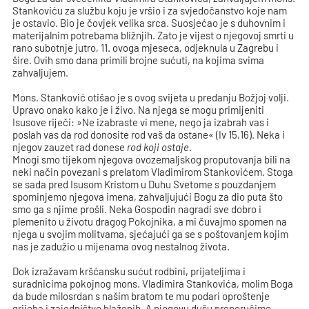
Stankoviću za službu koju je vršio i za svjedočanstvo koje nam
je ostavio. Bio je čovjek velika srca. Suosjećao je s duhovnim i
materijalnim potrebama bližnjih. Zato je vijest o njegovoj smrti u
rano subotnje jutro, 11. ovoga mjeseca, odjeknula u Zagrebu i
šire. Ovih smo dana primili brojne sućuti, na kojima svima
zahvaljujem.
Mons. Stanković otišao je s ovog svijeta u predanju Božjoj volji.
Upravo onako kako je i živo. Na njega se mogu primijeniti
Isusove riječi: »Ne izabraste vi mene, nego ja izabrah vas i
poslah vas da rod donosite rod vaš da ostane« (Iv 15,16). Neka i
njegov zauzet rad donese
rod koji ostaje
.
Mnogi smo tijekom njegova ovozemaljskog proputovanja bili na
neki način povezani s prelatom Vladimirom Stankovićem. Stoga
se sada pred Isusom Kristom u Duhu Svetome s pouzdanjem
spominjemo njegova imena, zahvaljujući Bogu za dio puta što
smo ga s njime prošli. Neka Gospodin nagradi sve dobro i
plemenito u životu dragog Pokojnika, a mi čuvajmo spomen na
njega u svojim molitvama, sjećajući ga se s poštovanjem kojim
nas je zadužio u mijenama ovog nestalnog života.
Dok izražavam kršćansku sućut rodbini, prijateljima i
suradnicima pokojnog mons. Vladimira Stankovića, molim Boga
da bude milosrdan s našim bratom te mu podari oproštenje
grijeha i zajedništvo blaženih. A njegovu dušu preporučimo