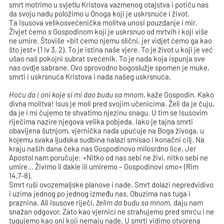
smrt motrimo u svjetlu Kristova vazmenog otajstva i potiču nas
da svoju nadu položimo u Onoga koji je uskrsnuće i život.
Ta Isusova velikosvećenička molitva unosi pouzdanje i mir.
Živjet ćemo s Gospodinom koji je uskrsnuo od mrtvih i koji više
ne umire. Štoviše »bit ćemo njemu slični, jer vidjet ćemo ga kao
što jest« (1 Iv 3, 2). To je istina naše vjere. To je život u koji je već
ušao naš pokojni subrat svećenik. To je nada koja ispunja sve
nas ovdje sabrane. Ovo sprovodno bogoslužje spomen je muke,
smrti i uskrsnuća Kristova i nada našeg uskrsnuća.
Hoću da i oni koje si mi dao budu sa mnom
, kaže Gospodin. Kako
divna molitva! Isus je moli pred svojim učenicima. Želi da je čuju,
da je i mi čujemo te shvatimo njezinu snagu. U tim se Isusovim
riječima nazire njegova velika pobjeda. Iako je tajna smrti
obavijena šutnjom, vjernička nada upućuje na Boga živoga, u
kojemu svaka ljudska sudbina nalazi smisao i konačni cilj. Na
kraju naših dana čeka nas Gospodinovo milosrdno lice. Jer
Apostol nam poručuje: »Nitko od nas sebi ne živi, nitko sebi ne
umire… Živimo li dakle ili umiremo – Gospodinovi smo« (Rim
14,7-8).
Smrt ruši ovozemaljske planove i nade. Smrt dolazi nepredvidivo
i uzima jednog po jednog između nas. Obuzima nas tuga i
praznina. Ali Isusove riječi,
želim da budu sa mnom
, daju nam
snažan odgovor. Zato kao vjernici ne strahujemo pred smrću i ne
tugujemo kao oni koji nemaju nade. U smrti vidimo otvorena