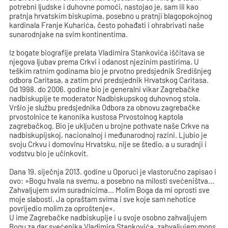
potrebni ljudske i duhovne pomoći, nastojao je, sam ili kao
pratnja hrvatskim biskupima, posebno u pratnji blagopokojnog
kardinala Franje Kuharića, često pohađati i ohrabrivati naše
sunarodnjake na svim kontinentima.
Iz bogate biografije prelata Vladimira Stankovića iščitava se
njegova ljubav prema Crkvi i odanost njezinim pastirima. U
teškim ratnim godinama bio je prvotno predsjednik Središnjeg
odbora Caritasa, a zatim prvi predsjednik Hrvatskog Caritasa.
Od 1998. do 2006. godine bio je generalni vikar Zagrebačke
nadbiskupije te moderator Nadbiskupskog duhovnog stola.
Vršio je službu predsjednika Odbora za obnovu zagrebačke
prvostolnice te kanonika kustosa Prvostolnog kaptola
zagrebačkog. Bio je uključen u brojne pothvate naše Crkve na
nadbiskupijskoj, nacionalnoj i međunarodnoj razini. Ljubio je
svoju Crkvu i domovinu Hrvatsku, nije se štedio, a u suradnji i
vodstvu bio je učinkovit.
Dana 19. siječnja 2013. godine u Oporuci je vlastoručno zapisao i
ovo: »Bogu hvala na svemu, a posebno na milosti svećeništva...
Zahvaljujem svim suradnicima… Molim Boga da mi oprosti sve
moje slabosti. Ja opraštam svima i sve koje sam nehotice
povrijedio molim za oproštenje«.
U ime Zagrebačke nadbiskupije i u svoje osobno zahvaljujem
Bogu za dar svećenika Vladimira Stankovića, zahvaljujem mons.