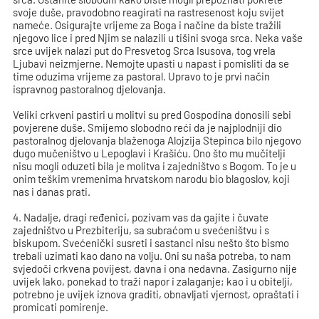
svoje duše, pravodobno reagirati na rastresenost koju svijet
nameće. Osigurajte vrijeme za Boga i načine da biste tražili
njegovo lice i pred Njim se nalazili u tišini svoga srca. Neka vaše
srce uvijek nalazi put do Presvetog Srca Isusova, tog vrela
Ljubavi neizmjerne. Nemojte upasti u napast i pomisliti da se
time oduzima vrijeme za pastoral. Upravo to je prvi način
ispravnog pastoralnog djelovanja.
Veliki crkveni pastiri u molitvi su pred Gospodina donosili sebi
povjerene duše. Smijemo slobodno reći da je najplodniji dio
pastoralnog djelovanja blaženoga Alojzija Stepinca bilo njegovo
dugo mučeništvo u Lepoglavi i Krašiću. Ono što mu mučitelji
nisu mogli oduzeti bila je molitva i zajedništvo s Bogom. To je u
onim teškim vremenima hrvatskom narodu bio blagoslov, koji
nas i danas prati.
4. Nadalje, dragi ređenici, pozivam vas da gajite i čuvate
zajedništvo u Prezbiteriju, sa subraćom u svećeništvu i s
biskupom. Svećenički susreti i sastanci nisu nešto što bismo
trebali uzimati kao dano na volju. Oni su naša potreba, to nam
svjedoči crkvena povijest, davna i ona nedavna. Zasigurno nije
uvijek lako, ponekad to traži napor i zalaganje; kao i u obitelji,
potrebno je uvijek iznova graditi, obnavljati vjernost, opraštati i
promicati pomirenje.