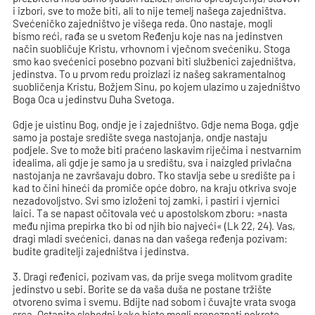
i izbori, sve to može biti, ali to nije temelj našega zajedništva.
Svećeničko zajedništvo je višega reda. Ono nastaje, mogli
bismo reći, rađa se u svetom Ređenju koje nas na jedinstven
način suobličuje Kristu, vrhovnom i vječnom svećeniku. Stoga
smo kao svećenici posebno pozvani biti službenici zajedništva,
jedinstva. To u prvom redu proizlazi iz našeg sakramentalnog
suobličenja Kristu, Božjem Sinu, po kojem ulazimo u zajedništvo
Boga Oca u jedinstvu Duha Svetoga.
Gdje je uistinu Bog, ondje je i zajedništvo. Gdje nema Boga, gdje
samo ja postaje središte svega nastojanja, ondje nastaju
podjele. Sve to može biti praćeno laskavim riječima i nestvarnim
idealima, ali gdje je samo ja u središtu, sva i naizgled privlačna
nastojanja ne završavaju dobro. Tko stavlja sebe u središte pa i
kad to čini hineći da promiče opće dobro, na kraju otkriva svoje
nezadovoljstvo. Svi smo izloženi toj zamki, i pastiri i vjernici
laici. Ta se napast očitovala već u apostolskom zboru: »nasta
među njima prepirka tko bi od njih bio najveći« (Lk 22, 24). Vas,
dragi mladi svećenici, danas na dan vašega ređenja pozivam:
budite graditelji zajedništva i jedinstva.
3. Dragi ređenici, pozivam vas, da prije svega molitvom gradite
jedinstvo u sebi. Borite se da vaša duša ne postane tržište
otvoreno svima i svemu. Bdijte nad sobom i čuvajte vrata svoga
srca. Ostanite slobodni kako biste mogli prepoznati pokrete