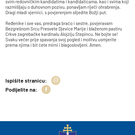
svim redovničkim kandidatima i kandidaticama, kao i svima koji
razmišljaju o duhovnom pozivu, ponavljam riječi ohrabrenja.
Dragi mladi vjernici, s povjerenjem slijedite Božji put.
Ređenike i sve vas, predraga braćo i sestre, povjeravam
Bezgrešnom Srcu Presvete Djevice Marije i blaženom pastiru
Crkve zagrebačke kardinalu Alojziju Stepincu. Ne bojte se!
Svaku večer prije spavanja svoj pogled i molitvu usmjerite
prema njima i bit ćete mirni i blagoslovljeni. Amen.
Ispišite stranicu:
Podijelite na: