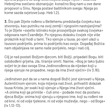
Hebrejima svečano obznanjuje: konačno Bog nam u ove dane
progovori u Sinu. Njega postavi baštinikom svega; Njega po
kome sazda svjetove (usp. Heb 1,2).
3.
Što pak Dijete rođeno u Betlehemu predstavlja čovjeku kao
stvorenju, kao putniku na ovoj zemlji i njegovim nastojanjima?
To je Dijete »svjetlo istinsko koje prosvjetljuje svakog čovjeka«
odgovara nam Evanđelje. Po njegovu dolasku čovjek nije više
prolaznik koji hodi u tami. Tko vjeruje u Isusa, po vjeri ulazi u
Isusovo podrijetlo, prima to podrijetlo kao svoje. Događaj Božića
nam objašnjava ne samo naše porijeklo, nego i naš cilj.
Cilj je naš postati Božjom djecom, biti Božji, pripadati Bogu, biti
oslobođeni grijeha, zla, tiranije smrti. Naime, »Bog je tako ljubio
svijet te je dao svoga Sina Jedinorođenca da nijedan koji u
njega vjeruje ne propadne, nego da ima život vječni« (Iv 3,16).
Jedinstven put da se u nama dogodi Božić jest vjerovati u Njega.
Autentičnom vjerom, koja mijenja naš život, prihvatiti dolazak
Isusa Krista, jer svaki koji vjeruje u Njega ima život vječni.
»A onima koji ga primiše – čuli smo – podade moć da postanu
djeca Božja: onima koji vjeruju u njegovo ime, koji su rođeni ne
od krvi, ni od volje tjelesne, ni od volje muževlje, nego – od Boga«
(Iv 1,12-13).