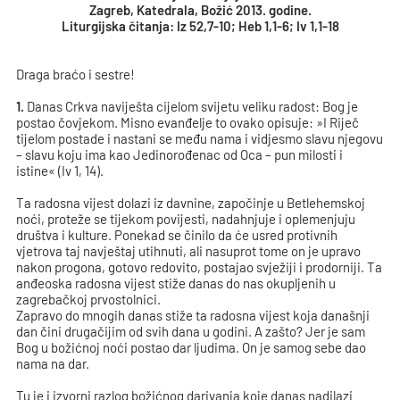
Zagreb, Katedrala, Božić 2013. godine.
Liturgijska čitanja: Iz 52,7-10; Heb 1,1-6; Iv 1,1-18
Draga braćo i sestre!
1.
Danas Crkva naviješta cijelom svijetu veliku radost: Bog je
postao čovjekom. Misno evanđelje to ovako opisuje: »I Riječ
tijelom postade i nastani se među nama i vidjesmo slavu njegovu
– slavu koju ima kao Jedinorođenac od Oca – pun milosti i
istine« (Iv 1, 14).
Ta radosna vijest dolazi iz davnine, započinje u Betlehemskoj
noći, proteže se tijekom povijesti, nadahnjuje i oplemenjuju
društva i kulture. Ponekad se činilo da će usred protivnih
vjetrova taj navještaj utihnuti, ali nasuprot tome on je upravo
nakon progona, gotovo redovito, postajao svježiji i prodorniji. Ta
anđeoska radosna vijest stiže danas do nas okupljenih u
zagrebačkoj prvostolnici.
Zapravo do mnogih danas stiže ta radosna vijest koja današnji
dan čini drugačijim od svih dana u godini. A zašto? Jer je sam
Bog u božićnoj noći postao dar ljudima. On je samog sebe dao
nama na dar.
Tu je i izvorni razlog božićnog darivanja koje danas nadilazi