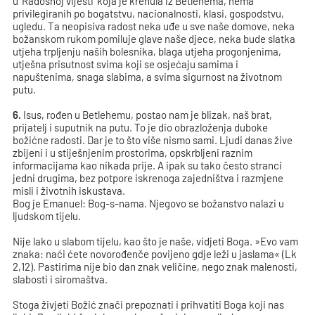
u 'Radosnoj vijesti' koja je krenula iz Betlehema, nema
privilegiranih po bogatstvu, nacionalnosti, klasi, gospodstvu,
ugledu. Ta neopisiva radost neka uđe u sve naše domove, neka
božanskom rukom pomiluje glave naše djece, neka bude slatka
utjeha trpljenju naših bolesnika, blaga utjeha progonjenima,
utješna prisutnost svima koji se osjećaju samima i
napuštenima, snaga slabima, a svima sigurnost na životnom
putu.
6.
Isus, rođen u Betlehemu, postao nam je blizak, naš brat,
prijatelj i suputnik na putu. To je dio obrazloženja duboke
božićne radosti. Dar je to što više nismo sami. Ljudi danas žive
zbijeni i u stiješnjenim prostorima, opskrbljeni raznim
informacijama kao nikada prije. A ipak su tako često stranci
jedni drugima, bez potpore iskrenoga zajedništva i razmjene
misli i životnih iskustava.
Bog je Emanuel: Bog-s-nama. Njegovo se božanstvo nalazi u
ljudskom tijelu.
Nije lako u slabom tijelu, kao što je naše, vidjeti Boga. »Evo vam
znaka: naći ćete novorođenče povijeno gdje leži u jaslama« (Lk
2,12). Pastirima nije bio dan znak veličine, nego znak malenosti,
slabosti i siromaštva.
Stoga živjeti Božić znači prepoznati i prihvatiti Boga koji nas