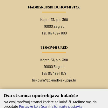
Nadbiskupski duhovni stol
Kaptol 31, p.p. 398
10000 Zagreb
Tel:
01/4894 800
Tiskovni ured
Kaptol 31, p.p. 398
10000 Zagreb
Tel:
01/4894 878
tiskovni@zg-nadbiskupija.hr
Ova stranica upotrebljava kolačiće
Na ovoj mrežnoj stranci koriste se kolačići. Molimo Vas da
pročitate
Postavke kolačića
ili
ažurirajte postavke
.