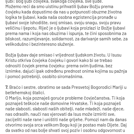
ljubi: Bog ljubi čovjeka, svakoga čovjeka, sve ljude.
Možemo reći da smo uistinu prihvatili ljubav Božju prema
čovjeku kada dopustimo da nas u potpunosti obuzme životna
logika te ljubavi, kada naša osobna egzistencija pronađe u
ljubavi svoje ishodište, svoj smisao, svoju snagu, svoju pravu
veličinu i ljepotu. Riječ je o ljubavi koja proizlazi iz Božje ljubavi
prema nama i koja nas obuzima i ispunja, te čini sposobnima za
bliskost, razumijevanje, solidarnost, za darivanje samih sebe, za
velikodušno i bezinteresno služenje.
Božja ljubav daje smisao i vrijednost ljudskom životu. U Isusu
Kristu otkriva čovjeka čovjeku i govori kako bi se trebao
odnositi čovjek prema čovjeku: prema svim ljudima, bez
iznimke, dajući ipak određenu prednost onima kojima su pažnja
i pomoć potrebniji, osobito siromašnima.
7.
Braćo i sestre, obratimo se sada Presvetoj Bogorodici Mariji u
betlehemskoj štalici.
O Marijo, koja poznaješ goruće probleme čovječanstva, Ti koja
poznaješ teškoće naše domovine Hrvatske, Ti koja poznaješ
naše slabosti, slabosti naših obitelji, naše mladeži, naše djece,
nas odraslih, nauči nas vjerovati da Isus može izmiriti sve,
zacijeliti naše rane i uništiti naše grijehe. Pomozi nam da danas
otvorimo svoja srca velikom Bogu koji je postao malo Dijete. Daj
da svatko od nas bolje shvati svoj poziv i osobnu odgovornost u