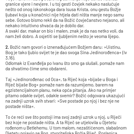
granice vjere i nevjere. I u toj gesti čovjek nekako naslućuje
nešto od onog iskonskoga dara Isusa Krista, onu gestu Božje
ljubavi koja u konačnici nije htjela dati ništa manje nego samu
sebe. Gotovo bismo rekli da na Božić čovječanstvo nejasno, ali
nekako intuitivno shvaća da je dobilo dar.
A svaki dar, makar on bio i malen, znak je da nas netko voli, da
nam želi dobro. A osjetiti se ljubljenim nešto je veoma lijepo.
2.
Božić nam govori o iznenađujućem Božjem daru: »Uistinu,
Bog je tako ljubio svijet te je dao svoga Sina Jedinorođenca« (Iv
3,16).
Odlomak iz Evanđelja po Ivanu što smo ga slušali, pomaže nam
da shvatimo čime smo obdareni.
Taj »Jedinorođenac od Oca«, ta Riječ koja »bijaše u Boga i
Riječ bijaše Bog« pomaže nam da razumijemo, barem na
egzistencijalnom planu, neka opća pitanja. Ako na primjer
pitamo odakle svijet, odakle svemir? Božić odgovara ukazujući
na zadnji uzrok svih stvari: »Sve postade po njoj i bez nje ne
postade ništa«.
To će reći sve što postoji ima svoj zadnji uzrok u njoj, u Riječi
bez koje ne postade ništa. A ta Riječ se utjelovila u Djetetu
rođenom u Betlehemu. U tom malom, nezaštićenom, slabašnom
Djetetu pojavio se Bog, stvoriteljska Božja Riječ. Poslanica