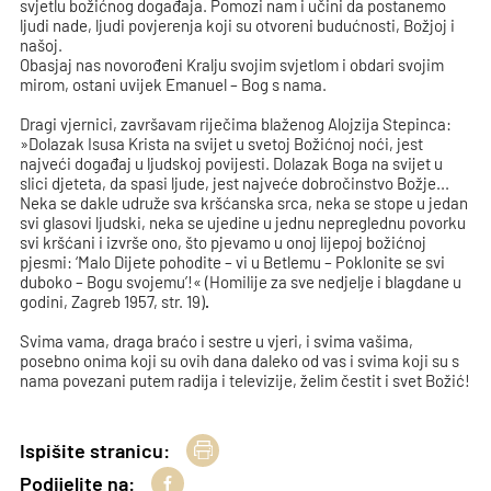
svjetlu božićnog događaja. Pomozi nam i učini da postanemo
ljudi nade, ljudi povjerenja koji su otvoreni budućnosti, Božjoj i
našoj.
Obasjaj nas novorođeni Kralju svojim svjetlom i obdari svojim
mirom, ostani uvijek Emanuel – Bog s nama.
Dragi vjernici, završavam riječima blaženog Alojzija Stepinca:
»Dolazak Isusa Krista na svijet u svetoj Božićnoj noći, jest
najveći događaj u ljudskoj povijesti. Dolazak Boga na svijet u
slici djeteta, da spasi ljude, jest najveće dobročinstvo Božje...
Neka se dakle udruže sva kršćanska srca, neka se stope u jedan
svi glasovi ljudski, neka se ujedine u jednu nepreglednu povorku
svi kršćani i izvrše ono, što pjevamo u onoj lijepoj božićnoj
pjesmi: ‘Malo Dijete pohodite – vi u Betlemu – Poklonite se svi
duboko – Bogu svojemu’!« (Homilije za sve nedjelje i blagdane u
godini, Zagreb 1957, str. 19)
.
Svima vama, draga braćo i sestre u vjeri, i svima vašima,
posebno onima koji su ovih dana daleko od vas i svima koji su s
nama povezani putem radija i televizije, želim čestit i svet Božić!
Ispišite stranicu:
Podijelite na: