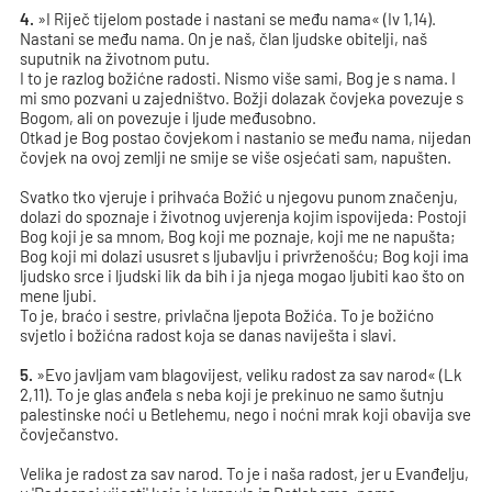
4.
»I Riječ tijelom postade i nastani se među nama« (Iv 1,14).
Nastani se među nama. On je naš, član ljudske obitelji, naš
suputnik na životnom putu.
I to je razlog božićne radosti. Nismo više sami, Bog je s nama. I
mi smo pozvani u zajedništvo. Božji dolazak čovjeka povezuje s
Bogom, ali on povezuje i ljude međusobno.
Otkad je Bog postao čovjekom i nastanio se među nama, nijedan
čovjek na ovoj zemlji ne smije se više osjećati sam, napušten.
Svatko tko vjeruje i prihvaća Božić u njegovu punom značenju,
dolazi do spoznaje i životnog uvjerenja kojim ispovijeda: Postoji
Bog koji je sa mnom, Bog koji me poznaje, koji me ne napušta;
Bog koji mi dolazi ususret s ljubavlju i privrženošću; Bog koji ima
ljudsko srce i ljudski lik da bih i ja njega mogao ljubiti kao što on
mene ljubi.
To je, braćo i sestre, privlačna ljepota Božića. To je božićno
svjetlo i božićna radost koja se danas naviješta i slavi.
5.
»Evo javljam vam blagovijest, veliku radost za sav narod« (Lk
2,11). To je glas anđela s neba koji je prekinuo ne samo šutnju
palestinske noći u Betlehemu, nego i noćni mrak koji obavija sve
čovječanstvo.
Velika je radost za sav narod. To je i naša radost, jer u Evanđelju,