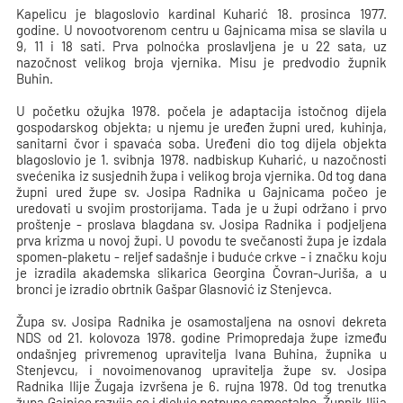
Kapelicu je blagoslovio kardinal Kuharić 18. prosinca 1977.
godine. U novootvorenom centru u Gajnicama misa se slavila u
9, 11 i 18 sati. Prva polnoćka proslavljena je u 22 sata, uz
nazočnost velikog broja vjernika. Misu je predvodio župnik
Buhin.
U početku ožujka 1978. počela je adaptacija istočnog dijela
gospodarskog objekta; u njemu je uređen župni ured, kuhinja,
sanitarni čvor i spavaća soba. Uređeni dio tog dijela objekta
blagoslovio je 1. svibnja 1978. nadbiskup Kuharić, u nazočnosti
svećenika iz susjednih župa i velikog broja vjernika. Od tog dana
župni ured župe sv. Josipa Radnika u Gajnicama počeo je
uredovati u svojim prostorijama. Tada je u župi održano i prvo
proštenje - proslava blagdana sv. Josipa Radnika i podjeljena
prva krizma u novoj župi. U povodu te svečanosti župa je izdala
spomen-plaketu - reljef sadašnje i buduće crkve - i značku koju
je izradila akademska slikarica Georgina Čovran-Juriša, a u
bronci je izradio obrtnik Gašpar Glasnović iz Stenjevca.
Župa sv. Josipa Radnika je osamostaljena na osnovi dekreta
NDS od 21. kolovoza 1978. godine Primopredaja župe između
ondašnjeg privremenog upravitelja Ivana Buhina, župnika u
Stenjevcu, i novoimenovanog upravitelja župe sv. Josipa
Radnika Ilije Žugaja izvršena je 6. rujna 1978. Od tog trenutka
župa Gajnice razvija se i djeluje potpuno samostalno. Župnik Ilija