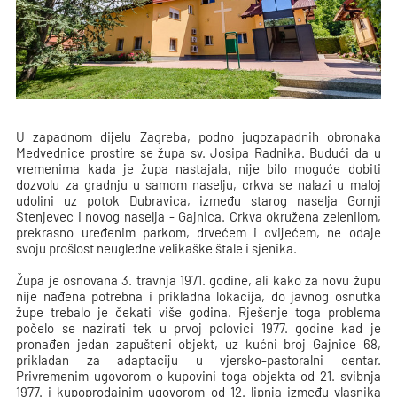
U zapadnom dijelu Zagreba, podno jugozapadnih obronaka
Medvednice prostire se župa sv. Josipa Radnika. Budući da u
vremenima kada je župa nastajala, nije bilo moguće dobiti
dozvolu za gradnju u samom naselju, crkva se nalazi u maloj
udolini uz potok Dubravica, između starog naselja Gornji
Stenjevec i novog naselja - Gajnica. Crkva okružena zelenilom,
prekrasno uređenim parkom, drvećem i cvijećem, ne odaje
svoju prošlost neugledne velikaške štale i sjenika.
Župa je osnovana 3. travnja 1971. godine, ali kako za novu župu
nije nađena potrebna i prikladna lokacija, do javnog osnutka
župe trebalo je čekati više godina. Rješenje toga problema
počelo se nazirati tek u prvoj polovici 1977. godine kad je
pronađen jedan zapušteni objekt, uz kućni broj Gajnice 68,
prikladan za adaptaciju u vjersko-pastoralni centar.
Privremenim ugovorom o kupovini toga objekta od 21. svibnja
1977. i kupoprodajnim ugovorom od 12. lipnja između vlasnika