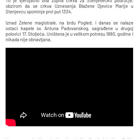
To je vjerojatno bila župna crkva za Stenjevečko područje,
obzirom da se crkva Uznesenja Blažene Djevice Marije u
Stenjevcu spominje prvi put 1334.
Iznad Zelene magistrale, na brdu Pogled, i danas se nalaze
ostaci kapele sv. Antuna Padovanskog, sagrađene u drugoj
polovici 17. Stoljeća. Uništena je u velikom potresu 1880. godine i
nikada nije obnavljana.