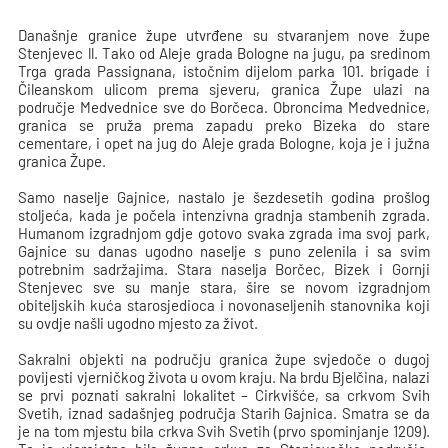
Današnje granice župe utvrđene su stvaranjem nove župe
Stenjevec ll. Tako od Aleje grada Bologne na jugu, pa sredinom
Trga grada Passignana, istočnim dijelom parka 101. brigade i
Čileanskom ulicom prema sjeveru, granica Župe ulazi na
područje Medvednice sve do Borčeca. Obroncima Medvednice,
granica se pruža prema zapadu preko Bizeka do stare
cementare, i opet na jug do Aleje grada Bologne, koja je i južna
granica Župe.
Samo naselje Gajnice, nastalo je šezdesetih godina prošlog
stoljeća, kada je počela intenzivna gradnja stambenih zgrada.
Humanom izgradnjom gdje gotovo svaka zgrada ima svoj park,
Gajnice su danas ugodno naselje s puno zelenila i sa svim
potrebnim sadržajima. Stara naselja Borčec, Bizek i Gornji
Stenjevec sve su manje stara, šire se novom izgradnjom
obiteljskih kuća starosjedioca i novonaseljenih stanovnika koji
su ovdje našli ugodno mjesto za život.
Sakralni objekti na području granica župe svjedoče o dugoj
povijesti vjerničkog života u ovom kraju. Na brdu Bjelčina, nalazi
se prvi poznati sakralni lokalitet – Cirkvišće, sa crkvom Svih
Svetih, iznad sadašnjeg područja Starih Gajnica. Smatra se da
je na tom mjestu bila crkva Svih Svetih (prvo spominjanje 1209).