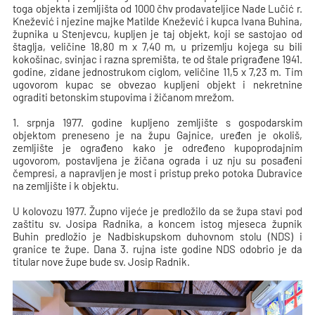
toga objekta i zemljišta od 1000 čhv prodavateljice Nade Lučić r.
Knežević i njezine majke Matilde Knežević i kupca Ivana Buhina,
župnika u Stenjevcu, kupljen je taj objekt, koji se sastojao od
štaglja, veličine 18,80 m x 7,40 m, u prizemlju kojega su bili
kokošinac, svinjac i razna spremišta, te od štale prigrađene 1941.
godine, zidane jednostrukom ciglom, veličine 11,5 x 7,23 m. Tim
ugovorom kupac se obvezao kupljeni objekt i nekretnine
ograditi betonskim stupovima i žičanom mrežom.
1. srpnja 1977. godine kupljeno zemljište s gospodarskim
objektom preneseno je na župu Gajnice, uređen je okoliš,
zemljište je ograđeno kako je određeno kupoprodajnim
ugovorom, postavljena je žičana ograda i uz nju su posađeni
čempresi, a napravljen je most i pristup preko potoka Dubravice
na zemljište i k objektu.
U kolovozu 1977. Župno vijeće je predložilo da se župa stavi pod
zaštitu sv. Josipa Radnika, a koncem istog mjeseca župnik
Buhin predložio je Nadbiskupskom duhovnom stolu (NDS) i
granice te župe. Dana 3. rujna iste godine NDS odobrio je da
titular nove župe bude sv. Josip Radnik.