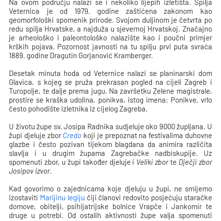
Na ovom području nalazi se i nekoliko lijepih izletišta. Spilja
Veternica je od 1979. godine zaštićena zakonom kao
geomorfološki spomenik prirode. Svojom duljinom je četvrta po
redu spilja Hrvatske, a najduža u sjevernoj Hrvatskoj. Značajno
je arheološko i paleontološko nalazište kao i poučni primjer
krških pojava. Pozornost javnosti na tu spilju prvi puta svraća
1889. godine Dragutin Gorjanović Kramberger.
Desetak minuta hoda od Veternice nalazi se planinarski dom
Glavica, s kojeg se pruža prekrasan pogled na cijeli Zagreb i
Turopolje, te dalje prema jugu. Na završetku Zelene magistrale,
prostire se kraška udolina, ponikva, istog imena: Ponikve, vrlo
često pohodište izletnika iz cijelog Zagreba.
U životu župe sv. Josipa Radnika sudjeluje oko 9000 župljana. U
župi djeluje zbor
Credo
koji je prepoznat na festivalima duhovne
glazbe i često pozivan tijekom blagdana da animira različita
slavlja i u drugim župama Zagrebačke nadbiskupije. Uz
spomenuti zbor, u župi također djeluje i
Veliki zbor
te
Dječji zbor
Josipov izvor
.
Kad govorimo o zajednicama koje djeluju u župi, ne smijemo
izostaviti
Marijinu legiju
čiji članovi redovito posjećuju staračke
domove, obitelji, psihijatrijske bolnice Vrapče i Jankomir te
druge u potrebi. Od ostalih aktivnosti župe valja spomenuti