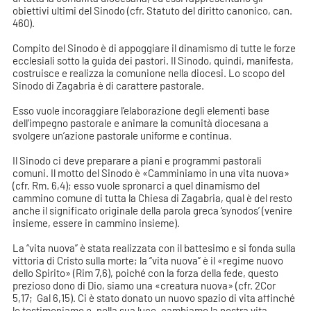
obiettivi ultimi del Sinodo (cfr. Statuto del diritto canonico, can.
460).
Compito del Sinodo è di appoggiare il dinamismo di tutte le forze
ecclesiali sotto la guida dei pastori. Il Sinodo, quindi, manifesta,
costruisce e realizza la comunione nella diocesi. Lo scopo del
Sinodo di Zagabria è di carattere pastorale.
Esso vuole incoraggiare l’elaborazione degli elementi base
dell’impegno pastorale e animare la comunità diocesana a
svolgere un’azione pastorale uniforme e continua.
Il Sinodo ci deve preparare a piani e programmi pastorali
comuni. Il motto del Sinodo è «Camminiamo in una vita nuova»
(cfr. Rm. 6,4); esso vuole spronarci a quel dinamismo del
cammino comune di tutta la Chiesa di Zagabria, qual è del resto
anche il significato originale della parola greca ‘synodos’ (venire
insieme, essere in cammino insieme).
La “vita nuova” è stata realizzata con il battesimo e si fonda sulla
vittoria di Cristo sulla morte; la “vita nuova” è il «regime nuovo
dello Spirito» (Rim 7,6), poiché con la forza della fede, questo
prezioso dono di Dio, siamo una «creatura nuova» (cfr. 2Cor
5,17; Gal 6,15). Ci è stato donato un nuovo spazio di vita affinché
lo testimoniamo e, nella sua luce, cambiamo la nostra vita.