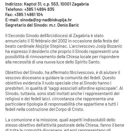
Indirizzo: Kaptol 31, c.p. 553, 10001 Zagabria
Telefono: +385 1 4894 835
Fax: +385 1 4861 104
E-mail: sinoda@zg-nadbiskupija.hr
Segretario del Sinodo: m.r. Denis Barić
Il Secondo Sinodo dell'Arcidiocesi di Zagabria è stato
annunciato il 10 febbraio del 2002 in occasione della festa del
beato cardinale Alojzije Stepinac. L'arcivescovo Josip Bozanić
ha espresso il desiderio che proprio il Sinodo rappresenti una
possibilità di rinnovamento della Chiesa locale per rispondere
alla necessità di una nuova luce dello Spirito Santo.
Obiettivo del Sinodo, ha affermato l'Arcivescovo, è di aiutare il
vescovo diocesano a guidare la comunità dei fedeli. Questo
obiettivo evidenzia il ruolo speciale che al Sinodo hanno i
presbiteri, in qualità di “saggi associati all'ordine episcopale“. Al
Sinodo, tuttavia, sono stati invitati anche i rappresentanti dei
religiosi e dei fedeli laici, circostanza che rappresenta una
particolare tipologia di responsabilità che appartiene a tutti i
fedeli nella costruzione del Corpo di Cristo.
La comunione e la missione, quali aspetti indissolubili dello
stesso obiettivo dell'attività pastorale della Chiesa, fanno il bene
di tutta la comunità diocesana, ed essi rappresentano gli