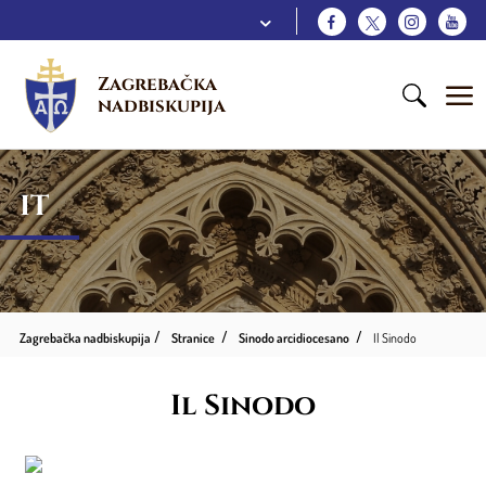
Zagrebačka 
nadbiskupija
IT
Zagrebačka nadbiskupija
Stranice
Sinodo arcidiocesano
Il Sinodo
Il Sinodo