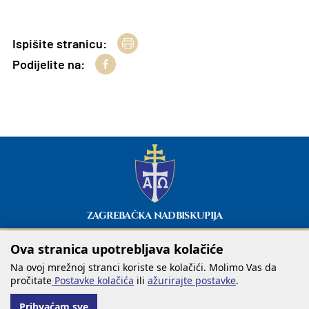
Ispišite stranicu:
Podijelite na:
ZAGREBAČKA NADBISKUPIJA
Ova stranica upotrebljava kolačiće
Na ovoj mrežnoj stranci koriste se kolačići. Molimo Vas da
pročitate
Postavke kolačića
ili
ažurirajte postavke
.
Prihvaćam sve