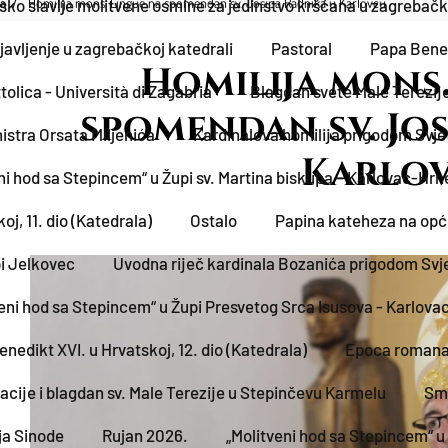
pa
Homilija mons. Lingue na spomendan sv. Josipa Radnika u Karlovcu
o slavlje molitvene osmine za jedinstvo kršćana u zagrebačko
avljenje u zagrebačkoj katedrali
Pastoral
Papa Benedi
Homilija mons.
tolica - Università di Zagabria
Blagdan svete Male Terezije 
spomendan sv. Jos
istra Orsata Miljenića
Kardinalova homilija prigodom Svje
Karlo
ni hod sa Stepincem“ u Župi sv. Martina biskupa – Karlovac-Hrn
j, 11. dio (Katedrala)
Ostalo
Papina kateheza na općoj
pi Jelkovec
Uvodna riječ kardinala Bozanića prigodom Svj
eni hod sa Stepincem“ u Župi Presvetog Srca Isusova - Karlova
nedikt XVI. u Hrvatskoj, 12. dio (Katedrala)
Epoca romana
acije i blagdan sv. Male Terezije u Stepinčevu Karmelu
Smo
ja Sinode
Rujan 2026.
„Molitveni hod sa Stepincem“ u Ž