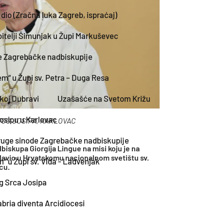
 dio (Zračna luka Zagreb, ispraćaj)
obitelji Šimunjak u Župi Markuševec
de Zagrebačke nadbiskupije
em“ u Župi sv. Petra – Duga Resa
koj Dubravi
Uzašašće na Svetom Križu
Josipu u Karlovac
OG JOSIPA, KARLOVAC
ruge sinode Zagrebačke nadbiskupije
biskupa Giorgija Lingue na misi koju je na
slavio u Hrvatskomu nacionalnom svetištu sv.
“ u Župi sv. Vida - Ladvenjak
cu.
og Srca Josipa
bria diventa Arcidiocesi