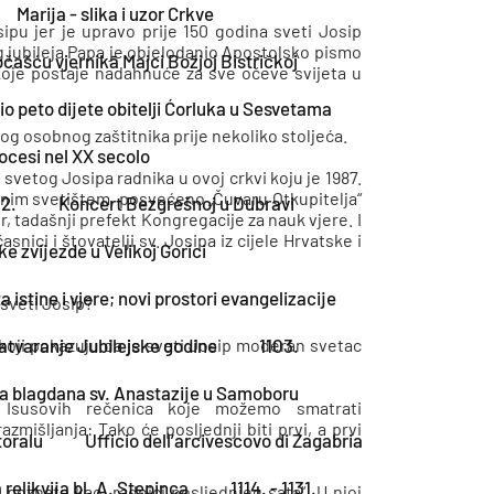
Marija - slika i uzor Crkve
pu jer je upravo prije 150 godina sveti Josip
 jubileja Papa je objelodanio Apostolsko pismo
očašću vjernikā Majci Božjoj Bistričkoj
koje postaje nadahnuće za sve očeve svijeta u
io peto dijete obitelji Ćorluka u Sesvetama
og osobnog zaštitnika prije nekoliko stoljeća.
iocesi nel XX secolo
etog Josipa radnika u ovoj crkvi koju je 1987.
lnim svetištem, posvećeno „Čuvaru Otkupitelja“
02.
Koncert Bezgrešnoj u Dubravi
, tadašnji prefekt Kongregacije za nauk vjere. I
ici i štovatelji sv. Josipa iz cijele Hrvatske i
 zvijezde u Velikoj Gorici
istine i vjere; novi prostori evangelizacije
 sveti Josip?
 zatvaranje Jubilejske godine
1103.
koji pokazuju da je sveti Josip moderan svetac
a blagdana sv. Anastazije u Samoboru
Isusovih rečenica koje možemo smatrati
zmišljanja: Tako će posljednji biti prvi, a prvi
toralu
Ufficio dell’arcivescovo di Zagabria
elikvija bl. A. Stepinca
1114. - 1131.
poznate kao „radnici posljednjeg sata“. U njoj