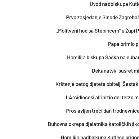
Uvod nadbiskupa Kutl
Prvo zasjedanje Sinode Zagreba
„Molitveni hod sa Stepincem“ u Župi P
Papa primio p
Homilija biskupa Šaška na euhar
Dekanatski susret mi
Krštenje petog djeteta obitelji Šestak 
L'Arcidiocesi all'inizio del terzo m
Proslavljen treći dan trodnevnic
Duhovna okrepa djelatnika katoličkih škol
Homilija nadbiskupa Kutleše prigodo