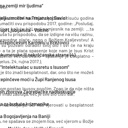
 na zemlji mir ljudima“
eći.
telji u molitvi na Trnjanskoj Savici
a je jedan dan kao tisuću godina, a tisuću godina
tumačiti ovu prispodobu 2017. godine: „Poslušaj,
inac koji će biti moj namjesnik na zemlji: …ta
pi Ljubljanica - Voltino
ša tu prispodobu, da se izdigne na višu razinu.
 pravedne plaće, nego o Božjem Kraljevstvu! A
 u Stepinčevom Karmelu u Brezovici
su pozvani odraditi svoj dio i svi će na kraju
– a ta je plaća spasenje koje nam je Isus Krist
ekumenske ili nekršćanske strane (4)
uženo, već darovano – spasenje je besplatno –
gelus, 24. rujna 2017.).
"Intelektualac u susretu s Isusom"
o je što znači besplatnost, dar, ono što ne možeš
tepinčeve moći u Župi Ranjenog Isusa
gom postao Isusov poočim. Znao je da nije ništa
nih zborova Zagrebačke nadbiskupije
e imao zasluga, već je sve bio čisti dar.
a za buduće krizmanike
 razmišljanja, uči nas vjerovati u besplatnost
a Bogojavljenja na Baniji
a, ne spašava se znojem lica, već vjerom u Božje