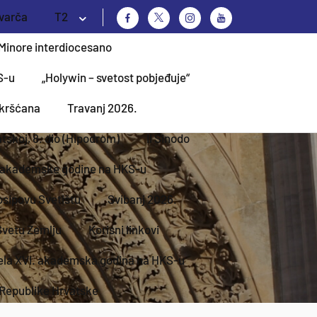
Švarča
T2
Minore interdiocesano
S-u
„Holywin – svetost pobjeđuje“
 kršćana
Travanj 2026.
tskoj, 8. dio (Hipodrom)
Il Sinodo
e akademske godine na HKS-u
osipovu Svetištu
Svibanj 2026.
Svetu Zemlju
Korisni linkovi
la XVI. akademska godina na HKS-u
z Republike Hrvatske