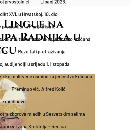
j prvostolnici
Lipanj 2026.
kt XVI. u Hrvatskoj, 10. dio
 Lingue na
proslavljen u Mariji Bistrici
ipa Radnika u
tske molitvene osmine za jedinstvo kršćana
vcu
etić
Rezultati pretraživanja
 audijenciji u srijedu 1. listopada
etske molitvene osmine za jedinstvo kršćana
c
Preminuo vlč. Alfred Kolić
 e medioevo
tra zborova mladih u Sesvetskim selima
upi sv. Ivana Krstitelja - Rečica