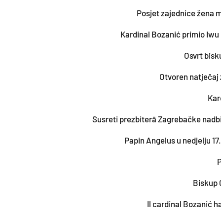
Posjet zajednice žena 
Kardinal Bozanić primio Iw
Osvrt bisk
Otvoren natječaj 
Kar
Susreti prezbiterā Zagrebačke nadb
Papin Angelus u nedjelju 17
P
Biskup 
Il cardinal Bozanić h