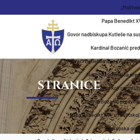
„Molitve
Papa Benedikt XVI
Govor nadbiskupa Kutleše na sus
Kardinal Bozanić pred
Pjevači Betlehemske zvijezde po
Nadbiskup Kutleša pred
STRANICE
Susreti za mlade koji razmišl
Kardinal Bozanić predvodi
Papa Benedikt XVI. u Hrvatskoj,
Europska građa