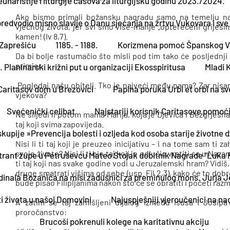
 euharistije i liturgije časova za liturgijsku godinu 2023./2024.
Ako bismo primali božansku nagradu samo na temelju naš
redvodio misno slavlje o Danu sjećanja na žrtvu Vukovara i sv
vječnog života, jer svi smo više-manje „opterećeni grijesim
kamen! (Iv 8,7).
u Zaprešiću
1185. - 1188.
Korizmena pomoć Španskog 
Da bi bolje rastumačio što misli pod tim tako će posljednji b
primjer:
 Planinarski križni put u organizaciji Ekosspiritusa
Mladi 
„Pogledaj našu obitelj. Tko je najveći među nama? Zar nisam
Caritasov dom u Brezovici
Papina poruka Urbi et orbi na s
vjekova?
Svećenički celibat
Najstariji korisnik Caritasove pomoći
Ne slijedi li potom mama Marija, koja je Djevica i Bezgrješna?
taj koji svima zapovijeda.
upije »Prevencija bolesti i ozljeda kod osoba starije životne d
Nisi li ti taj koji je preuzeo inicijativu – i na tome sam ti
svoje živote? Nisi li ti bio taj koji je odlučio vratiti se u Naz
trant župe u Petruševcu Mateo Stojak dobitnik Nagrade "Luka 
ti taj koji nas svake godine vodi u Jeruzalemski hram? Vidiš, 
druge smatrati višima od sebe (usp. Fil 2,3), kako će to dobr
rdinala Bozanića na misi zadušnici za preminulog mons. Jurja 
bude pisao Filipljanima nakon što će se obratiti i početi raz
i života u našoj Domovini
Najuspješniji vjeroučenici na 
A zatim se taj zamišljeni dijalog između Isusa i Josip
proročanstvo:
Brucoši pokrenuli kolege na karitativnu akciju