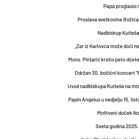
Papa proglasio 
Proslava svetkovine Božića 
Nadbiskup Kutleša 
„Zar iz Karlovca može doći n
Mons. Pintarić krstio peto dijet
Održan 30. božićni koncert "
Uvod nadbiskupa Kutleše na mis
Papin Angelus u nedjelju 15. lis
Molitveni doček Nov
Sveta godina 2025. 