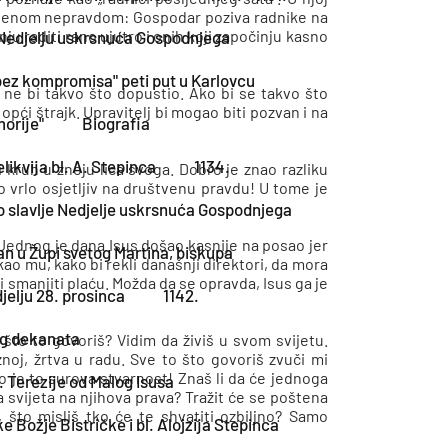
tvenom nepravdom: Gospodar poziva radnike na
nju raditi rano ujutro i onih koji započinju kasno
 Nedjelju uskrsnuća Gospodnjega
bez kompromisa" peti put u Karlovcu
u ne bi takvo što dopustio. Ako bi se takvo što
opći štrajk. Upravitelj bi mogao biti pozvan i na
morije"
Biografia
ikvija bl. A. Stepinca
1134.
i kruh u znoju lica svoga. Dobro je znao razliku
bio vrlo osjetljiv na društvenu pravdu! U tome je
o slavlje Nedjelje uskrsnuća Gospodnjega
Jednog je dana Isus došao kasnije na posao jer
žan u Župi svetog Martina, biskupa
ao mu, kako bi rekli današnji direktori, da mora
 smanjiti plaću. Možda da se opravda, Isus ga je
jelju 28. prosinca
1142.
og dekanata
 što to govoriš? Vidim da živiš u svom svijetu.
znoj, žrtva u radu. Sve to što govoriš zvuči mi
o je to surova stvarnost! Znaš li da će jednoga
 Terezije od Malog Isusa
a svijeta na njihova prava? Tražit će se poštena
 što misliš tko će te shvatiti ozbiljno? Samo
 Božje Bistričke i bl. Alojzija Stepinca