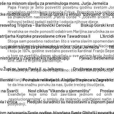
eše na misnom slavlju za preminuloga mons. Jurja Jerneića
Papa Franjo je želio posvetiti posebnu godinu svetom Josi
proglašen zaštitnikom sveopće Crkve. Prigodom tog velikog
čke nadbiskupije
Biskup Gorski u emisiji "Izdvojeno" o hod
sa znakovitim naslovom: „Patris corde“ – „Očevim srcem“, 
njihovoj teškoj zadaći zaštite i odgoja njihove djece.
resvetog Trojstva – Barilovićki Cerovac
Biskup Gorski krst
Hrvatska se može ponositi odabirom Marijina zaručnika za sv
atrijarha Koptske pravoslavne crkve Tawadrosa II
L'Arcid
Stoga sam posebno radostan što s vama slavim spomendan sv
godine Hrvatska biskupska konferencija proglasila Naciona
istijskom slavlju za preminuloga mons. Jurja Jerneića
11
i koju je 1974. godine svečano posvetio kardinal Franjo Šeper
u tom se svetištu danas okupljaju u sve većem broju hodočasn
nistranata u Zagrebačkoj nadbiskupiji
Pjevači Betlehemske
šire, čak i u vrijeme pandemije.
u Župi sv. Ivana Pavla II. u Jelkovcu
Društvene mreže: vrata 
Prikladno je, stoga, da se zapitamo: što nam danas poručuje
illennio
Povratak relikvija bl. Alojzija Stepinca u Zagreb i
U čitanjima koja smo danas čuli nailazimo na neke aspekte 
te da ima snažnu poruku za nas, ljude trećeg tisućljeća.
e na Švarči
Novi ciklus "Vikenda u sjemeništu"
Proslav
Evanđelje koje smo čuli završava jednom od onih 
„revolucionarnima“, u smislu da izokreću uobičajeni način ra
a i vrtića
Medijski suradnici su neizostavni u župnom pas
posljednji.
m zatvaranja Svete godine, blagdana Svete Obitelji i povratka r
Isus izgovara ovu rečenicu na završetku jedne prispodobe 