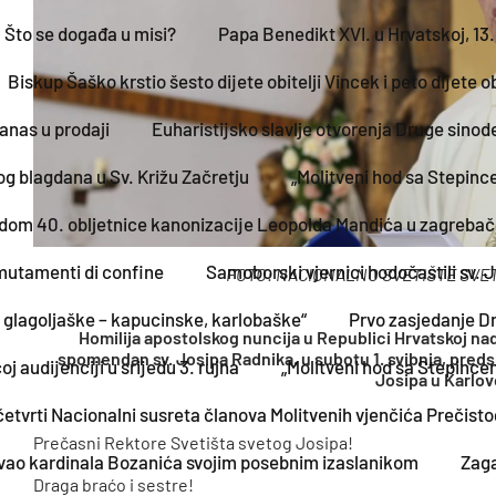
 Što se događa u misi?
Papa Benedikt XVI. u Hrvatskoj, 13.
Biskup Šaško krstio šesto dijete obitelji Vincek i peto dijete 
anas u prodaji
Euharistijsko slavlje otvorenja Druge sino
g blagdana u Sv. Križu Začretju
„Molitveni hod sa Stepinc
dom 40. obljetnice kanonizacije Leopolda Mandića u zagrebač
mutamenti di confine
Samoborski vjernici hodočastili sv. 
FOTO: NACIONALNO SVETIŠTE SVET
e glagoljaške – kapucinske, karlobaške“
Prvo zasjedanje D
Homilija apostolskog nuncija u Republici Hrvatskoj nad
spomendan sv. Josipa Radnika, u subotu 1. svibnja, pred
 audijenciji u srijedu 3. rujna
„Molitveni hod sa Stepincem
Josipa u Karlov
etvrti Nacionalni susreta članova Molitvenih vjenčića Prečist
Prečasni Rektore Svetišta svetog Josipa!
vao kardinala Bozanića svojim posebnim izaslanikom
Zaga
Draga braćo i sestre!