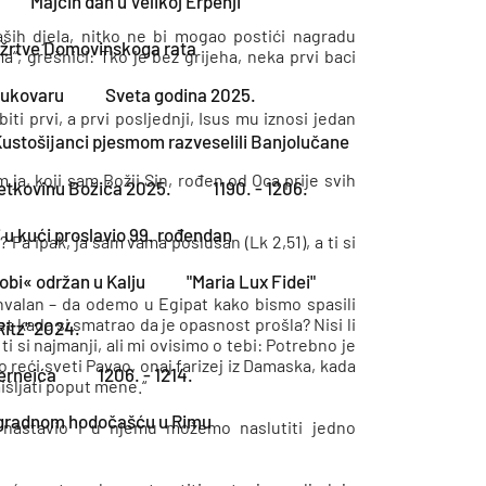
Majčin dan u Velikoj Erpenji
ih djela, nitko ne bi mogao postići nagradu
e žrtve Domovinskoga rata
a“, grešnici: Tko je bez grijeha, neka prvi baci
Vukovaru
Sveta godina 2025.
iti prvi, a prvi posljednji, Isus mu iznosi jedan
Kustošijanci pjesmom razveselili Banjolučane
 ja, koji sam Božji Sin, rođen od Oca prije svih
vetkovinu Božića 2025.
1190. - 1206.
 u kući proslavio 99. rođendan
 Pa ipak, ja sam vama poslušan (Lk 2,51), a ti si
obi« održan u Kalju
"Maria Lux Fidei"
 zahvalan – da odemo u Egipat kako bismo spasili
aret kada si smatrao da je opasnost prošla? Nisi li
Ritz" 2024.
ti si najmanji, ali mi ovisimo o tebi: Potrebno je
o reći sveti Pavao, onaj farizej iz Damaska, kada
Jerneića
1206. - 1214.
mišljati poput mene.“
nagradnom hodočašću u Rimu
a nastavio i u njemu možemo naslutiti jedno