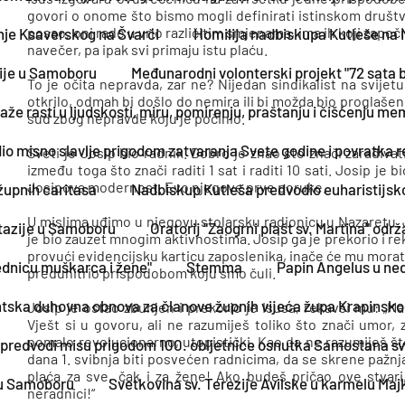
govori o onome što bismo mogli definirati istinskom druš
posao, oni rade u vrlo različitim smjenama, ima ih koji započi
anje Ksaverskog na Švarči
Homilija nadbiskupa Kutleše na
navečer, pa ipak svi primaju istu plaću.
zije u Samoboru
Međunarodni volonterski projekt "72 sata 
To je očita nepravda, zar ne? Nijedan sindikalist na svijet
otkrilo, odmah bi došlo do nemira ili bi možda bio proglašen 
že rasti u ljudskosti, miru, pomirenju, praštanju i čišćenju me
sud zbog nepravde koju je počinio.
 misno slavlje prigodom zatvaranja Svete godine i povratka rel
Sveti je Josip bio radnik. Dobro je znao što znači zarađivat
između toga što znači raditi 1 sat i raditi 10 sati. Josip je 
Josipova modernost. Evo njegove prve poruke.
župnih caritasa
Nadbiskup Kutleša predvodio euharistijsk
U mislima uđimo u njegovu stolarsku radionicu u Nazaretu. 
tazije u Samoboru
Oratorij "Zaogrni plašt sv. Martina" odr
je bio zauzet mnogim aktivnostima. Josip ga je prekorio i rek
provući evidencijsku karticu zaposlenika, inače će mu morati
ednicu muškarca i žene"
Stemma
Papin Angelus u ned
preduhitrio prispodobom koju smo čuli.
tska duhovna obnova za članove župnih vijeća župa Krapinsk
Josip je ostao zbunjen i prekorio je Isusa, rekavši mu: „Ma
Vješt si u govoru, ali ne razumiješ toliko što znači umor, 
pomalo revolucionarno, utopistički. Kao da ne razumiješ št
predvodi misu prigodom 100. obljetnice osnutka Samostana sv.
dana 1. svibnja biti posvećen radnicima, da se skrene pažnj
plaća za sve, čak i za žene! Ako budeš pričao ove stvari,
 u Samoboru
Svetkovina sv. Terezije Avilske u karmelu Majke
neradnici!“