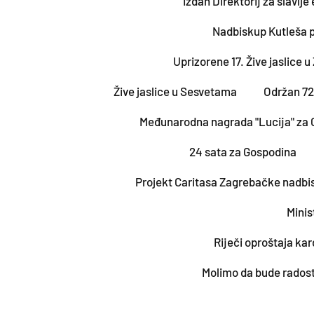
Izdan Direktorij za slavlje
Nadbiskup Kutleša p
Uprizorene 17. Žive jaslice 
Žive jaslice u Sesvetama
Održan 72.
Međunarodna nagrada "Lucija" za 
24 sata za Gospodina
Projekt Caritasa Zagrebačke nadbisk
Minis
Riječi oproštaja ka
Molimo da bude radost