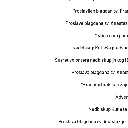
Proslavljen blagdan sv. Fr
Proslava blagdana sv. Anasta
"Istina nam poma
Nadbiskup Kutleša predvodio
Susret volontera nadbiskupijskog i 
Proslava blagdana sv. Anas
"Branimo brak kao zaj
Adven
Nadbiskup Kutleša 
Proslava blagdana sv. Anastazije