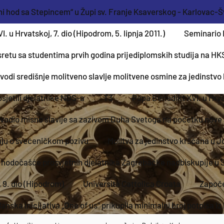
ni hod sa Stepincem“ u Župi sv. Franje Ksaverskog - Karlovac-
. u Hrvatskoj, 7. dio (Hipodrom, 5. lipnja 2011.)
Seminario 
retu sa studentima prvih godina prijediplomskih studija na HK
vodi središnje molitveno slavlje molitvene osmine za jedinstvo
sjetili djelatnike NDS-a
T3
Papa Benedikt XVI. u Hrva
vodio misno slavlje sa zazivom Duha Svetoga na početku nov
jaju o svećeničkom pozivu
Molitva za jedinstvo kršćana u J
 hodočašće prosvjetnih djelatnika Zagrebačke nadbiskupije u 
 9. dio (Hipodrom)
Università Cattolica Croata
Započe
nska inicijativa „One of us“ prikupila minimalni broj potpisa i