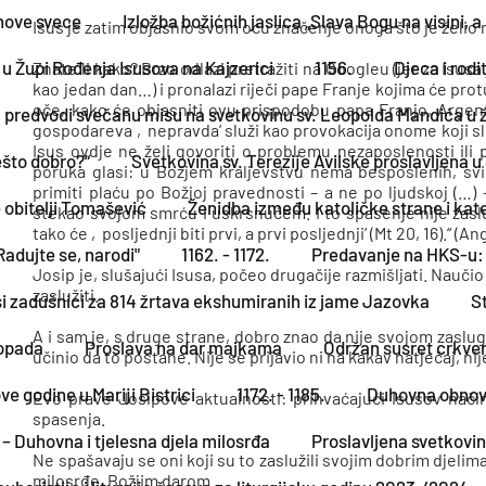
nove svece
Izložba božićnih jaslica „Slava Bogu na visini, a
Isus je zatim objasnio svom ocu značenje onoga što je želio r
u Župi Rođenja Isusova na Kajzerici
1156.
Djeca i rodi
Znate li kako? Brzo odlazi pretražiti na Googleu (jer za Isus
kao jedan dan…) i pronalazi riječi pape Franje kojima će pro
oče, kako će objasniti ovu prispodobu papa Franjo, Argent
predvodi svečanu misu na svetkovinu sv. Leopolda Mandića u žu
gospodareva ‚nepravda‘ služi kao provokacija onome koji slu
Isus ovdje ne želi govoriti o problemu nezaposlenosti ili
ešto dobro?“
Svetkovina sv. Terezije Avilske proslavljena
poruka glasi: u Božjem kraljevstvu nema besposlenih, svi 
primiti plaću po Božjoj pravednosti – a ne po ljudskoj (…) 
e obitelji Tomašević
Ženidba između katoličke strane i kat
stekao svojom smrću i uskrsnućem. I to spasenje nije zasl
tako će ‚posljednji biti prvi, a prvi posljednji‘ (Mt 20, 16).“ (An
Radujte se, narodi"
1162. - 1172.
Predavanje na HKS-u: 
Josip je, slušajući Isusa, počeo drugačije razmišljati. Nauči
zaslužiti.
i zadušnici za 814 žrtava ekshumiranih iz jame Jazovka
S
A i sam je, s druge strane, dobro znao da nije svojom zaslu
topada
Proslava na dar majkama
Održan susret crkve
učinio da to postane. Nije se prijavio ni na kakav natječaj, nij
e godine u Mariji Bistrici
1172. - 1185.
Duhovna obnov
Evo prave Josipove aktualnosti: prihvaćajući Isusov način
spasenja.
– Duhovna i tjelesna djela milosrđa
Proslavljena svetkovin
Ne spašavaju se oni koji su to zaslužili svojim dobrim djelim
milosrđe, Božjim darom.