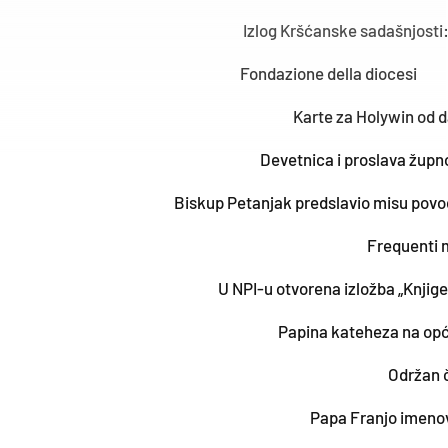
Izlog Kršćanske sadašnjosti:
Fondazione della diocesi
Karte za Holywin od d
Devetnica i proslava župno
Biskup Petanjak predslavio misu povo
Frequenti 
U NPI-u otvorena izložba „Knjig
Papina kateheza na općoj
Održan č
Papa Franjo imeno