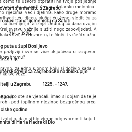
ja ćemo te uskoro otpratiti na tvoje posljednje
še ne bude, zatvorit ću ovu stolarsku radionicu i
slovnom sjemeništu u Zagrebu
amo riječima, već i djelima, kako druge moramo
rihvatit ću djecu, slušat ću žene, sjedit ću za
proslavi Dana sjemeništa na Šalati
t ću licemjerje farizeja. Jednog ću dana svojim
raljevstvu važnije služiti nego zapovijedati. A
1214. - 1225.
kako, ovdje u Nazaretu, to činiš ti vršeći službu
g puta u župi Bosiljevo
 pažljiviji i sve se više uključivao u razgovor,
mskom hramu?
tu Zemlju
aravno, zajedno s onom koju si doživio kada si
biterskog vijeća Zagrebačke nadbiskupije
 nikakve veze.
telji u Zagrebu
1225. - 1247.
ego što ste se vjenčali, imao si dojam da te je
 Gorici
trobi, pod toplinom njezinog bezgrešnog srca,
kolske godine
zatajio, da nisi bio vjeran odgovornosti koju ti
nnità di Maria Madre di Dio