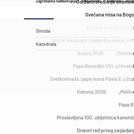
Zagrebačka nadbiskupija
Dokumenti
Godina sv. Josi
Održano središnje ekumensk
Svečana misa na Bogoj
Facoltà di teologia cat
Sinoda
Susret kardinala Josipa Bozanića i min
Katedrala
Srpanj 2026.
„Molitve
Papa Benedikt XVI. u Hrvatsko
Svetkovina bl. pape Ivana Pavla II. u žu
Kolovoz 2026.
„Molitv
Papa Be
Proslavljena 100. obljetnica kanoniz
Dnevni red prvog zasjedan