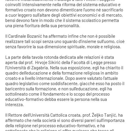
coinvolti intensivamente nella riforma del sistema educativo e
formativo croato non devono dimenticare l'uomo né sacrificarlo
a cuor leggero sull'altare degli obiettivi economici e di mercato,
bensì devono fare in modo che il sistema scolastico permetta
una piena fioritura della sua personalità.
Il Cardinale Bozanić ha affermato infine che non è possibile
realizzare tali scopi senza uno sguardo d'insieme sull'uomo, cioè
senza favorire la sua dimensione spirituale, morale e religiosa.
La parte della tavola rotonda dedicata alle relazioni è stata
aperta dal prof. Hrvoje Sikirić della Facoltà di Legge presso
l'Università di Zagabria. Nella sua esposizione, egli ha chiarito il
quadro dell'educazione e della formazione religiosa in ambito
croato e a livello internazionale. Dopo avere valutato l'attuale
quadro legislativo come soddisfacente, giacché esso ha posto il
baricentro sulla formazione, e non sull'educazione, egli ha
sottolineato come il fondamento e lo scopo del processo
educativo-formativo debba essere la persona nella sua
interezza.
Il Rettore dell'Università Cattolica croata, prof. Željko Tanjić, ha
affermato che nella società vi sono diversi pareri sull'importanza
della religione nel processo educativo-formativo, e ha
sottolineato che la religione ci offre qualcosa che tocca gli