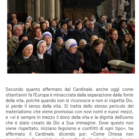
Secondo quanto affermato dal Cardinale, anche oggi come
ottant’anni fa l’Europa è minacciata dalla separazione dalla fonte
della vita, poiché quando non si riconosce e non si rispetta Dio,
si perde il senso della vita. Si tratta dello stesso pericolo del
materialismo che viene promosso con novi nomi e nuovi mezzi,
e «vi è sempre in mezzo il dono della vita e la dignità dell’uomo
che è stato creato da Dio a Sua immagine. Dove questo non
viene rispettato, iniziano l’egoismo e conflitti di ogni tipo», ha
affermato il Cardinale, dicendo poi: «Come Chiesa non