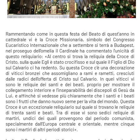
Rammentando come in questa festa del Beato di quest’anno in
cattedrale vi è la Croce Missionaria, simbolo del Congresso
Eucaristico Internazionale che a settembre si terrà a Budapest,
nel proseguo dell’omelia il Cardinale ha commentato l’unicità di
questo reliquiario: «Al centro si trova la reliquia della Croce di
Cristo, sulla quale Egli è stato crocifisso e sul quale il Figlio di Dio
sul Calvario ci ha redento. Su questa Croce c’è una decorazione
di viticci bronzei che assomigliano a rami e rametti, cresciuti
dalle radici dell’offerta di Cristo sul Calvario. In quei viticci vi
sono le reliquie dei santi e dei beati, proprio per mostrare il
collegamento interiore e l’inseparabilità dei discepoli di Gesù da
Lui, e affinché si vedesse più chiaramente che i santi e i beati
sono i frutti che danno nuovo seme per la vita del mondo. Questa
Croce è un eccezionale reliquiario sul quale si trovano le reliquie
di trenta santi e beati. Tra di esse vi sono sedici reliquie di
martiri, undici dei quali provengono dal periodo comunista,
specialmente dall’Europa centrale e orientale, mentre cinque
sono i martiri di altri periodi storici».