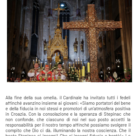
Alla fine della sua omelia, il Cardinale ha invitato tutti i fedeli
affinché avanzino insieme ai giovani: «Siamo portatori del bene
e della fiducia in noi stessi e promotori di un’atmosfera positiva
in Croazia. Con la consolazione e la speranza di Stepinac che
non confonde, che ciascuno di noi nel suo posto accetti la
responsabilità per il nostro tempo affinché possiamo svolgere il
compito che Dio ci dà, illuminando la nostra coscienza. Che il
beato Stepinac ci insegni! Che ci insegni fiducia e bontà!» Le