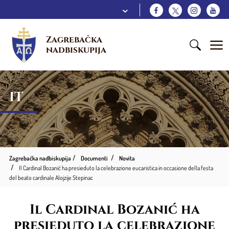
Zagrebačka 
nadbiskupija
IT
Zagrebačka nadbiskupija
Documenti
Novita
Il Cardinal Bozanić ha presieduto la celebrazione eucaristica in occasione della festa
del beato cardinale Alojzije Stepinac
Il Cardinal Bozanić ha
presieduto la celebrazione