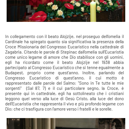
In collegamento con il beato Alojzije, nel proseguo dell’omelia il
Cardinale ha spiegato quanto sia significativa la presenza della
Croce Missionaria del Congresso Eucaristico nella cattedrale di
Zagabria. Citando le parole di Stepinac dall’omelia sull’Eucaristia
come unico legame di amore che Dio stabilisce con gli uomini,
egli ha ricordato come il beato Alojzije nel 1938 abbia
partecipato al Congresso Eucaristico che si tenne egualmente a
Budapest, proprio come quest’anno. Inoltre, parlando del
Congresso Eucaristico di quest’anno, il cui motto è
rappresentato dalle parole del Salmo: "Sono in Te tutte le mie
sorgenti" (Sal 87, 7) e il cui particolare segno, la Croce, è
presente qui in cattedrale, egli ha sottolineato che i cristiani
leggono quel verso alla luce di Gesù Cristo, alla luce del dono
dell’Eucaristia che rappresenta il vivo e più profondo legame con
Dio; che ci trasfigura con l’amore verso i fratelli e le sorelle.