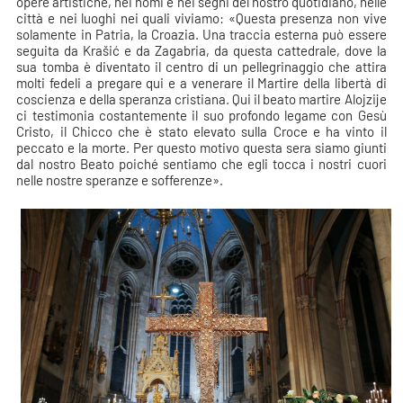
opere artistiche, nei nomi e nei segni del nostro quotidiano, nelle
città e nei luoghi nei quali viviamo: «Questa presenza non vive
solamente in Patria, la Croazia. Una traccia esterna può essere
seguita da Krašić e da Zagabria, da questa cattedrale, dove la
sua tomba è diventato il centro di un pellegrinaggio che attira
molti fedeli a pregare qui e a venerare il Martire della libertà di
coscienza e della speranza cristiana. Qui il beato martire Alojzije
ci testimonia costantemente il suo profondo legame con Gesù
Cristo, il Chicco che è stato elevato sulla Croce e ha vinto il
peccato e la morte. Per questo motivo questa sera siamo giunti
dal nostro Beato poiché sentiamo che egli tocca i nostri cuori
nelle nostre speranze e sofferenze».