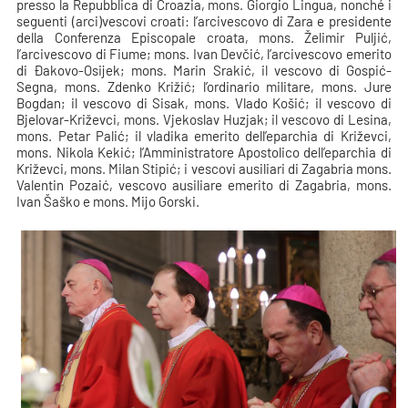
presso la Repubblica di Croazia, mons. Giorgio Lingua, nonché i
seguenti (arci)vescovi croati: l’arcivescovo di Zara e presidente
della Conferenza Episcopale croata, mons. Želimir Puljić,
l’arcivescovo di Fiume; mons. Ivan Devčić, l’arcivescovo emerito
di Đakovo-Osijek; mons. Marin Srakić, il vescovo di Gospić-
Segna, mons. Zdenko Križić; l’ordinario militare, mons. Jure
Bogdan; il vescovo di Sisak, mons. Vlado Košić; il vescovo di
Bjelovar-Križevci, mons. Vjekoslav Huzjak; il vescovo di Lesina,
mons. Petar Palić; il vladika emerito dell’eparchia di Križevci,
mons. Nikola Kekić; l’Amministratore Apostolico dell’eparchia di
Križevci, mons. Milan Stipić; i vescovi ausiliari di Zagabria mons.
Valentin Pozaić, vescovo ausiliare emerito di Zagabria, mons.
Ivan Šaško e mons. Mijo Gorski.