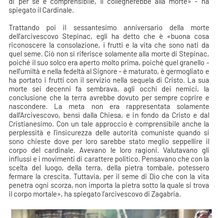
di per sé è comprensibile, li collegherebbe alla morte» - ha
spiegato il Cardinale.
Trattando poi il sessantesimo anniversario della morte
dell'arcivescovo Stepinac, egli ha detto che è «buona cosa
riconoscere la consolazione, i frutti e la vita che sono nati da
quel seme. Ciò non si riferisce solamente alla morte di Stepinac,
poiché il suo solco era aperto molto prima, poiché quel granello -
nell’umiltà e nella fedeltà al Signore - è maturato, è germogliato e
ha portato i frutti con il servizio nella sequela di Cristo. La sua
morte sei decenni fa sembrava, agli occhi dei nemici, la
conclusione che la terra avrebbe dovuto per sempre coprire e
nascondere. La meta non era rappresentata solamente
dall’Arcivescovo, bensì dalla Chiesa, e in fondo da Cristo e dal
Cristianesimo. Con un tale approccio è comprensibile anche la
perplessità e l’insicurezza delle autorità comuniste quando si
sono chieste dove per loro sarebbe stato meglio seppellire il
corpo del cardinale. Avevano le loro ragioni. Valutavano gli
influssi e i movimenti di carattere politico. Pensavano che con la
scelta del luogo, della terra, della pietra tombale, potessero
fermare la crescita. Tuttavia, per il seme di Dio che con la vita
penetra ogni scorza, non importa la pietra sotto la quale si trova
il corpo mortale», ha spiegato l’arcivescovo di Zagabria.