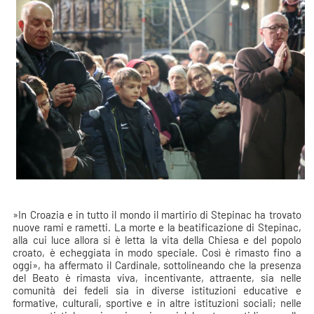
»In Croazia e in tutto il mondo il martirio di Stepinac ha trovato
nuove rami e rametti. La morte e la beatificazione di Stepinac,
alla cui luce allora si è letta la vita della Chiesa e del popolo
croato, è echeggiata in modo speciale. Così è rimasto fino a
oggi», ha affermato il Cardinale, sottolineando che la presenza
del Beato è rimasta viva, incentivante, attraente, sia nelle
comunità dei fedeli sia in diverse istituzioni educative e
formative, culturali, sportive e in altre istituzioni sociali; nelle