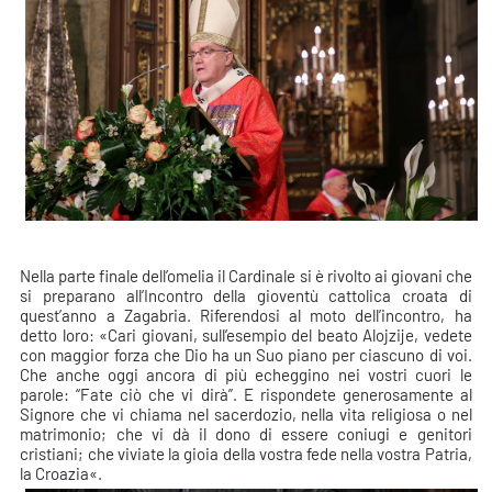
Nella parte finale dell’omelia il Cardinale si è rivolto ai giovani che
si preparano all’Incontro della gioventù cattolica croata di
quest’anno a Zagabria. Riferendosi al moto dell’incontro, ha
detto loro: «Cari giovani, sull’esempio del beato Alojzije, vedete
con maggior forza che Dio ha un Suo piano per ciascuno di voi.
Che anche oggi ancora di più echeggino nei vostri cuori le
parole: “Fate ciò che vi dirà”. E rispondete generosamente al
Signore che vi chiama nel sacerdozio, nella vita religiosa o nel
matrimonio; che vi dà il dono di essere coniugi e genitori
cristiani; che viviate la gioia della vostra fede nella vostra Patria,
la Croazia«.