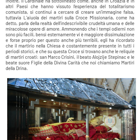
Inoltre, il Cardinale ha sottolineato come, anche in Croazia e in
altri Paesi che hanno vissuto l’esperienza del totalitarismo
comunista, si continui a cercare di creare un’immagine falsa,
tuttavia L’aiuola dei martiri sulla Croce Missionaria, come ha
detto, parla della realtà dell’indescrivibile crudeltà umana e delle
miracolose opere di amore. Ammonendo che i tempi odierni non
sono più facili, bensì esternamente vi è maggiore dissimulazione
e forse proprio per questo anche più terribili, egli ha ricordato
che il martirio nella Chiesa è costantemente presente in tutti i
periodi storici, e che su questa Croce si trovano anche le reliquie
di martiri croati: san Marco Crisini, il beato Alojzije Stepinac e le
beate suore Figlie della Divina Carità che noi chiamiamo Martiri
della Drina.