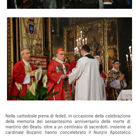
Nella cattedrale piena di fedeli, in occasione della celebrazione
della memoria del sessantesimo anniversario della morte di
martirio del Beato, oltre a un centinaio di sacerdoti, insieme al
cardinale Bozanić hanno concelebrato il Nunzio Apostolico