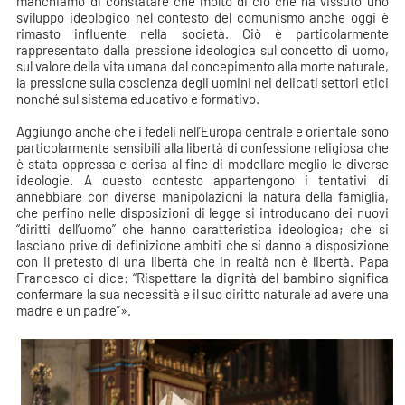
manchiamo di constatare che molto di ciò che ha vissuto uno
sviluppo ideologico nel contesto del comunismo anche oggi è
rimasto influente nella società. Ciò è particolarmente
rappresentato dalla pressione ideologica sul concetto di uomo,
sul valore della vita umana dal concepimento alla morte naturale,
la pressione sulla coscienza degli uomini nei delicati settori etici
nonché sul sistema educativo e formativo.
Aggiungo anche che i fedeli nell’Europa centrale e orientale sono
particolarmente sensibili alla libertà di confessione religiosa che
è stata oppressa e derisa al fine di modellare meglio le diverse
ideologie. A questo contesto appartengono i tentativi di
annebbiare con diverse manipolazioni la natura della famiglia,
che perfino nelle disposizioni di legge si introducano dei nuovi
“diritti dell’uomo” che hanno caratteristica ideologica; che si
lasciano prive di definizione ambiti che si danno a disposizione
con il pretesto di una libertà che in realtà non è libertà. Papa
Francesco ci dice: “Rispettare la dignità del bambino significa
confermare la sua necessità e il suo diritto naturale ad avere una
madre e un padre”».