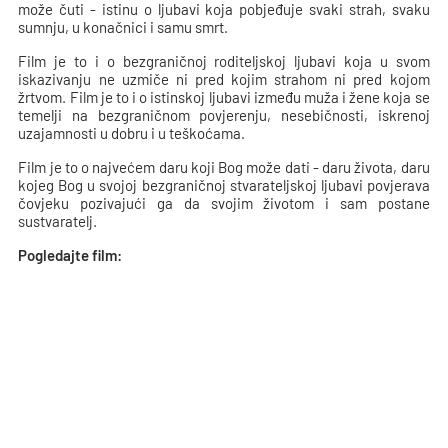
može čuti - istinu o ljubavi koja pobjeđuje svaki strah, svaku
sumnju, u konačnici i samu smrt.
Film je to i o bezgraničnoj roditeljskoj ljubavi koja u svom
iskazivanju ne uzmiče ni pred kojim strahom ni pred kojom
žrtvom. Film je to i o istinskoj ljubavi između muža i žene koja se
temelji na bezgraničnom povjerenju, nesebičnosti, iskrenoj
uzajamnosti u dobru i u teškoćama.
Film je to o najvećem daru koji Bog može dati - daru života, daru
kojeg Bog u svojoj bezgraničnoj stvarateljskoj ljubavi povjerava
čovjeku pozivajući ga da svojim životom i sam postane
sustvaratelj.
Pogledajte film: