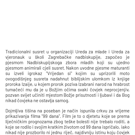
Tradicionalni susret u organizaciji Ureda za mlade i Ureda za
vjeronauk u školi Zagrebačke nadbiskupije, započeo je
pjesmom Nadbiskupijskoga zbora mladih koji su ujedno
pjesmom animirali cjeli susret. Nakon uvodne pjesme maturanti
su izveli igrokaz "Vrijedan si" kojim su uprizorili moto
ovogodišnjeg susreta nadahnut biblijskim ulomkom iz knjige
proroka Izaije, u kojem prorok poziva Izabrani narod na hrabrost
tumačeći mu da je u Božjim očima svaki čovjek neprocjenjiv,
pozvan svijet učiniti mjestom Božje prisutnosti i ljubavi i da Bog
nikad čovjeka ne ostavlja samog.
Dojmljiva tišina na poseban je način ispunila crkvu za vrijeme
prikazivanja filma "99 dana". Film je to o djetetu koje se prema
liječničkim prognozama zbog teške bolesti nije trebalo roditi, a
koje se rodilo i svojim kratkim životom od 99 dana ispričalo, iako
nikad nije prozborilo ni jednu riječ, najdivniju istinu koju čovjek