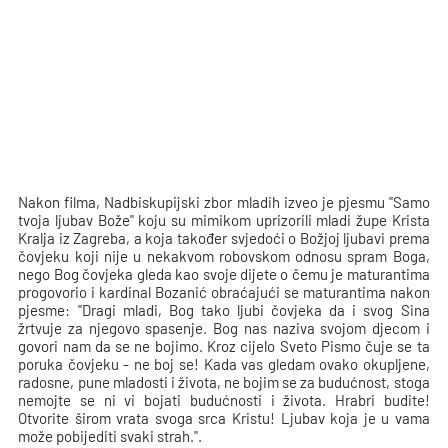
Nakon filma, Nadbiskupijski zbor mladih izveo je pjesmu "Samo
tvoja ljubav Bože" koju su mimikom uprizorili mladi župe Krista
Kralja iz Zagreba, a koja također svjedoći o Božjoj ljubavi prema
čovjeku koji nije u nekakvom robovskom odnosu spram Boga,
nego Bog čovjeka gleda kao svoje dijete o čemu je maturantima
progovorio i kardinal Bozanić obraćajući se maturantima nakon
pjesme: "Dragi mladi, Bog tako ljubi čovjeka da i svog Sina
žrtvuje za njegovo spasenje. Bog nas naziva svojom djecom i
govori nam da se ne bojimo. Kroz cijelo Sveto Pismo čuje se ta
poruka čovjeku - ne boj se! Kada vas gledam ovako okupljene,
radosne, pune mladosti i života, ne bojim se za budućnost, stoga
nemojte se ni vi bojati budućnosti i života. Hrabri budite!
Otvorite širom vrata svoga srca Kristu! Ljubav koja je u vama
može pobijediti svaki strah.".