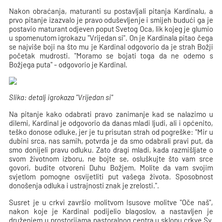
Nakon obraćanja, maturanti su postavljali pitanja Kardinalu, a
prvo pitanje izazvalo je pravo oduševljenje i smijeh budući ga je
postavio maturant odjeven poput Svetog Oca, lik kojeg je glumio
u spomenutom igrokazu "Vrijedan si". On je Kardinala pitao čega
se najviše boji na što mu je Kardinal odgovorio da je strah Božji
početak mudrosti. "Moramo se bojati toga da ne odemo s
Božjega puta" - odgovorio je Kardinal.
Slika: detalj igrokaza "Vrijedan si"
Na pitanje kako odabrati pravo zanimanje kad se nalazimo u
dilemi, Kardinal je odgovorio da danas mladi ljudi, ali i općenito,
teško donose odluke, jer je tu prisutan strah od pogreške: "Mir u
dubini srca, nas samih, potvrda je da smo odabrali pravi put, da
smo donijeli pravu odluku. Zato dragi mladi, kada razmišljate o
svom životnom izboru, ne bojte se, osluškujte što vam srce
govori, budite otvoreni Duhu Božjem. Molite da vam svojim
svjetlom pomogne osvijetliti put vašega života. Sposobnost
donošenja odluka i ustrajnosti znak je zrelosti.".
Susret je u crkvi završio molitvom Isusove molitve "Oče naš",
nakon koje je Kardinal podijelio blagoslov, a nastavljen je
druženjem u prostorijama pastoralnog centra u sklopu crkve Sv.