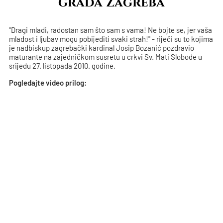
grada Zagreba
"Dragi mladi, radostan sam što sam s vama! Ne bojte se, jer vaša
mladost i ljubav mogu pobijediti svaki strah!" - riječi su to kojima
je nadbiskup zagrebački kardinal Josip Bozanić pozdravio
maturante na zajedničkom susretu u crkvi Sv. Mati Slobode u
srijedu 27. listopada 2010. godine.
Pogledajte video prilog: