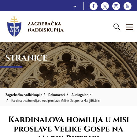
Zagrebačka 
nadbiskupija
STRANICE
Zagrebačka nadbiskupija
Dokumenti
Audiogalerije
Kardinalova homilija u misi proslave Velike Gospe na Mariji Bistrici
Kardinalova homilija u misi
proslave Velike Gospe na