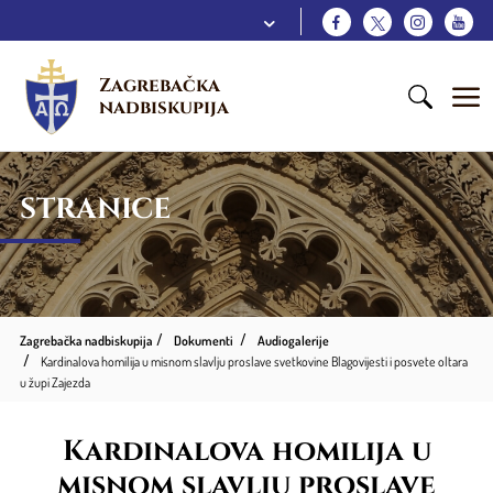
Zagrebačka 
nadbiskupija
STRANICE
Zagrebačka nadbiskupija
Dokumenti
Audiogalerije
Kardinalova homilija u misnom slavlju proslave svetkovine Blagovijesti i posvete oltara
u župi Zajezda
Kardinalova homilija u
misnom slavlju proslave