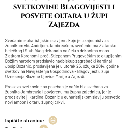
svetkovine Blagovijesti i
posvete oltara u župi
Zajezda
Svečanim euharistijskim slavljem, koje je u zajedništvu s
župnikom vlč. Andrijom Jambreušom, svećenicima Zlatarsko-
belečkog i Stubičkog dekanata na čelu s dekanima mons.
Zlatkom Korenom i preč. Stjepanom Prugovečkim te okupljenim
Božjim narodom predslavio nadbiskup zagrebački kardinal
Josip Bozanić, proslavljena je u utorak 25. ožujka 2014. godine
svetkovina Naviještenja Gospodinova - Blagovijest u župi
Uznesenja Blažene Djevice Marije u Zajezdi.
Proslava svetkovine na poseban je način bila svečana za
župnika Jambreuša i povjerenu mu župnu zajednicu, jer je
predslavitelj, kardinal Bozanić u euharistijskom slavlju posvetio
novi ambon i oltar u župnoj crkvi.
Ispišite stranicu: