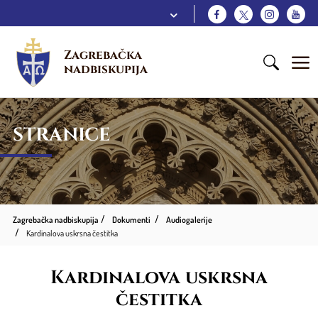
Zagrebačka 
nadbiskupija
STRANICE
Zagrebačka nadbiskupija
Dokumenti
Audiogalerije
Kardinalova uskrsna čestitka
Kardinalova uskrsna
čestitka