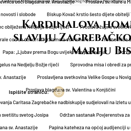
Kardinalova homilija u misnom slavlju Zagrebačkog hodočašća u Mariju Bistricu
evnica uoči blagdana sv. Anastazije
Proslavu sv. Klare u 
novosti i slobode
Biskup Kovač krstio šesto dijete obitelji
Kardinalova homi
 obilježena Nedjelja Božje riječi
Proslava župne svetkovin
slavlju Zagrebačk
rale con un dono, rafforziamola con amore!
Trodnevnica u
Mariju Bi
Papa: „Ljubav prema Bogu uvijek rađa plodovima“
Održa
elus na Nedjelju Božje riječi
Sprovodna misa i obredi za pr
. Anastazije
Proslavljena svetkovina Velike Gospe u Novigra
Proslava blagdana sv. Valentina u Konjščini
Ispišite stranicu:
ovanja Caritasa Zagrebačke nadbiskupije sudjelovali na izletu 
 svetištu svetog Josipa
Održan sastanak Povjerenstva za
ana sv. Anastazije
Papina kateheza na općoj audijenciji u 