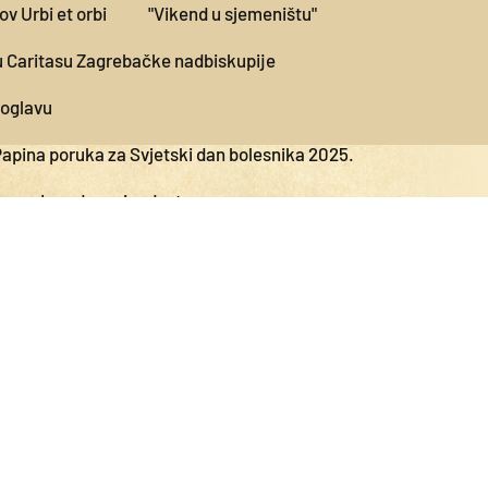
v Urbi et orbi
"Vikend u sjemeništu"
 u Caritasu Zagrebačke nadbiskupije
poglavu
apina poruka za Svjetski dan bolesnika 2025.
Isus donosi radost
častili Majci Božjoj Bistričkoj
n sredstava društvenih komunikacija 2025.
arulić” na korienskom pravopisu
ačenih u jamu Jazovka
lije posjetili Caritas Zagrebačke nadbiskupije
ja
"Vikend u sjemeništu"