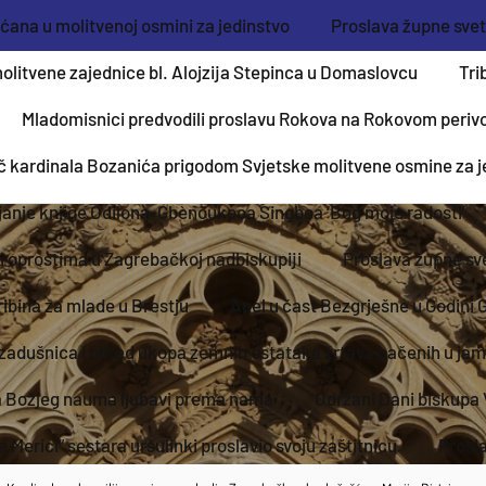
šćana u molitvenoj osmini za jedinstvo
Proslava župne svetk
olitvene zajednice bl. Alojzija Stepinca u Domaslovcu
Tri
Mladomisnici predvodili proslavu Rokova na Rokovom periv
č kardinala Bozanića prigodom Svjetske molitvene osmine za j
janje knjige Odilona-Gbènoukpoa Singboa ‘Bog moje radosti’
 i oprostima u Zagrebačkoj nadbiskupiji
Proslava župne sve
ibina za mlade u Brestju
Apel u čast Bezgrješne u Godini
zadušnica i obred ukopa zemnih ostataka žrtava bačenih u ja
va Božjeg nauma ljubavi prema nama
Održani Dani biskupa 
a Merici“ sestara uršulinki proslavio svoju zaštitnicu
Prosla