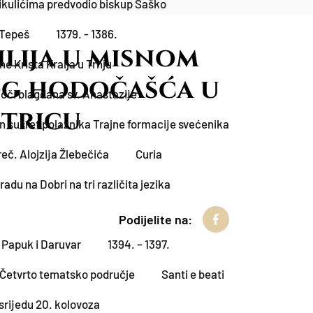
Mikulićima predvodio biskup Šaško
 Tepeš
1379. - 1386.
lija u misnom
e Krista Kralja u Trnju
og hodočašća u
oči blagdana sv. Anastazije
stricu
n susret polaznika Trajne formacije svećenika
eč. Alojzija Žlebečića
Curia
du na Dobri na tri različita jezika
Podijelite na:
u Papuk i Daruvar
1394. – 1397.
 Četvrto tematsko područje
Santi e beati
srijedu 20. kolovoza