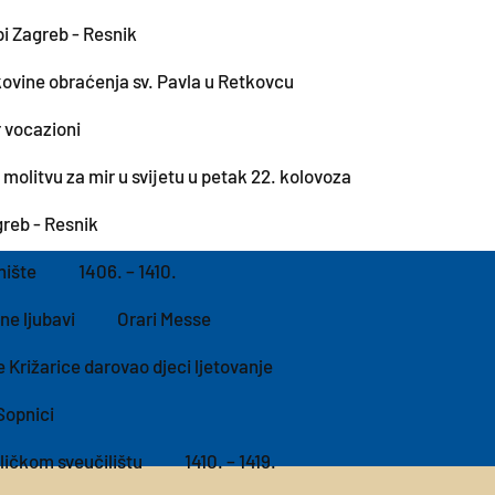
i Zagreb - Resnik
ovine obraćenja sv. Pavla u Retkovcu
r vocazioni
 molitvu za mir u svijetu u petak 22. kolovoza
reb - Resnik
nište
1406. – 1410.
ne ljubavi
Orari Messe
e Križarice darovao djeci ljetovanje
Sopnici
ličkom sveučilištu
1410. – 1419.