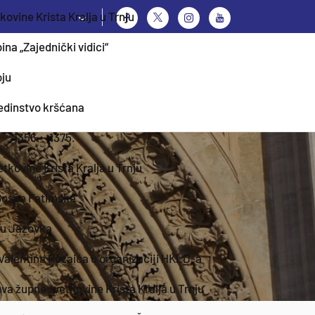
ovine Krista Kralja u Trnju
bina „Zajednički vidici“
oju
edinstvo kršćana
1356. - 1375.
tkovine Krista Kralja u Trnju
 Gospe Fatimske
mu Jazovka
Valentina Pozaića u organizaciji HKLD-a
va župne svetkovine Krista Kralja u Trnju