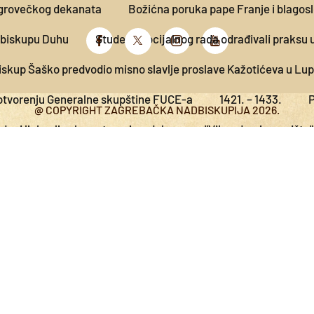
ugrovečkog dekanata
Božićna poruka pape Franje i blagoslo
 biskupu Duhu
Studenti socijalnog rada odrađivali praksu
iskup Šaško predvodio misno slavlje proslave Kažotićeva u Lu
 otvorenju Generalne skupštine FUCE-a
1421. – 1433.
P
@ COPYRIGHT ZAGREBAČKA NADBISKUPIJA 2026.
doci ljubavlju zlo pretvaraju u dobro
"Vikend u sjemeništu"
roslavu svetkovine Velike Gospe u Vukovini
Samoborci hodo
dekanata
1440. – 1453.
Papina poruka za Svjetski da
erom života
"Vikend u sjemeništu"
Književna večer: “M
ša predvodio misu zadušnicu i obred ukopa ostataka žrtava b
Župi Konjščina
Predstavnici Centra "Majka Tereza" iz Gevge
ćenje s izvanrednog zasjedanja HBK-a
Molitva zahvaljivan