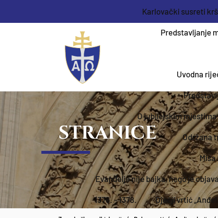
Karlovački susreti kr
Predstavljanje m
Uvodna rije
Predstavl
O jubilejskim mjestima
STRANICE
Održana tr
Misa 
Evanđelje nije bajka, nego je obja
1376. - 1378.
Dječji vrtić „Anđel