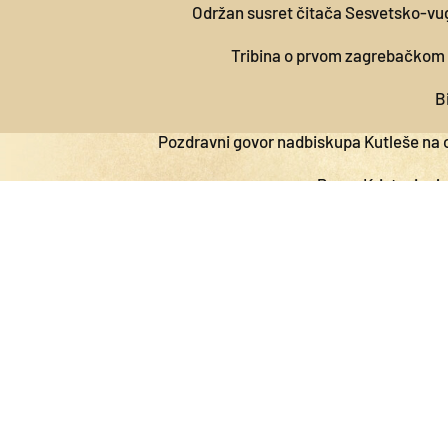
Održan susret čitača Sesvetsko-v
Tribina o prvom zagrebačkom
B
Pozdravni govor nadbiskupa Kutleše na
Papa: Kristovi svje
Biskup Gorski predvodio p
Emaus svećenika Novozagrebačkog 
Obitelj evangelizira primj
Nadbiskup Kutle
Proslava svetkovine svetog Dominika u 
1454. – 1463.
Priop