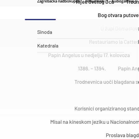
Zagrebačka nadbiskupija
Dokumenti
Audiogalerije
Riječ Svetog Oca
Trodn
Bog otvara putove 
U župi Domaslovec
Sinoda
Restauriamo la Catted
Katedrala
Papin Angelus u nedjelju 17. kolovoza
1386. – 1394.
Papin Ang
Trodnevnica uoči blagdana sv
Korisnici organiziranog stan
Misal na kineskom jeziku u Nacionalnom
Proslava blagd