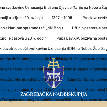
pne svetkovine Uznesenja Blažene Djevice Marije na Nebo u Žup
ciji u srijedu 20. svibnja
1397. – 1406.
Proslava svetk
no s Marijom spremno reći „dà“ Bogu
Ufficio pastorale pe
liturgije časova u 2017. godini
Papa Lav XIV. poziva na post i
 devetnice uoči svetkovine Uznesenja BDM na Nebo u Župi Zag
lentino de Mendonça posjetio Nadbiskupsko bogoslovno sjeme
kvene pokrajine posjetili Sisak
Božić je blagdan utjelovlje
ike u Zagrebu ima slobodnih mjesta
Župni Caritas sv. Jelen
roslavljen blagdan Gospe od Anđela i patron župe u Sesvetskoj 
ZAGREBAČKA NADBISKUPIJA
Europske federacije katoličkih sveučilišta na Hrvatskom kato