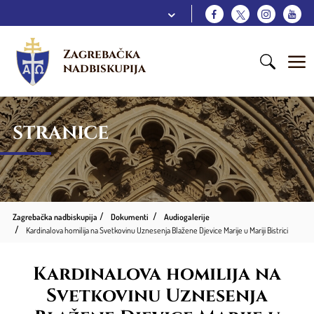
Zagrebačka 
nadbiskupija
STRANICE
Zagrebačka nadbiskupija
Dokumenti
Audiogalerije
Kardinalova homilija na Svetkovinu Uznesenja Blažene Djevice Marije u Mariji Bistrici
Kardinalova homilija na
Svetkovinu Uznesenja